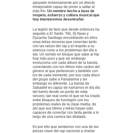
apoyado inmensamente por un directo
inmejorable capaz de poner a saltar al
más frío.
Un nombre hecho a base de
respeto, esfuerzo y cultura musical que
hoy intentaremos desentrañar
.
La legión de fans que desde entonces ha
seguido a El Santo, Titó, Dj Neas y
Dycache Santiago encontrando en ellos
unas letras sinceras que conectan tanto
con las raíces del rap y el respeto a su
esencia como a los problemas del día a
día. Un sonido en bloque que sabe al hip
hop más puro y que sin embargo
evoluciona con cada álbum de la banda,
conectando con los ritmos más castos del
género al que pertenecen y también con
los de cada momento, por eso cada disco
del grupo sabe a Falsalarma y sin
embargo es diferente. La banda de
Sabadell es capaz de narrarnos el día día
del barrio desde un punto de vista
sincero, tan real como el que se ha criado
entre bloques de hormigón con los
problemas reales de la clase media, de
ahí que sus ritmos y letras hayan sido
capaces de conectar con tanta gente a lo
largo de una carrera tan dilatada.
Es por ello que sentarnos con una de las
piezas clave del rap nacional a charlar