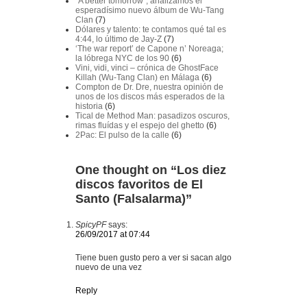
“A better tomorrow”, analizamos el
esperadísimo nuevo álbum de Wu-Tang
Clan
(7)
Dólares y talento: te contamos qué tal es
4:44, lo último de Jay-Z
(7)
‘The war report’ de Capone n’ Noreaga;
la lóbrega NYC de los 90
(6)
Vini, vidi, vinci – crónica de GhostFace
Killah (Wu-Tang Clan) en Málaga
(6)
Compton de Dr. Dre, nuestra opinión de
unos de los discos más esperados de la
historia
(6)
Tical de Method Man: pasadizos oscuros,
rimas fluídas y el espejo del ghetto
(6)
2Pac: El pulso de la calle
(6)
One thought on “
Los diez
discos favoritos de El
Santo (Falsalarma)
”
SpicyPF
says:
26/09/2017 at 07:44
Tiene buen gusto pero a ver si sacan algo
nuevo de una vez
Reply