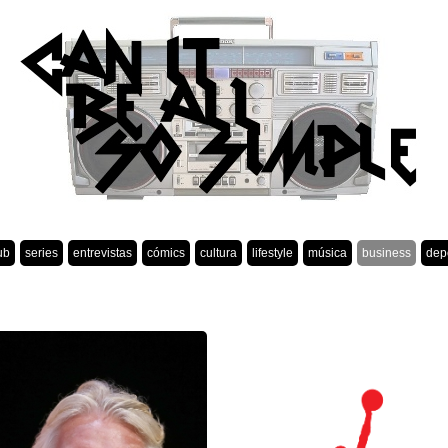
ub
series
entrevistas
cómics
cultura
lifestyle
música
business
dep