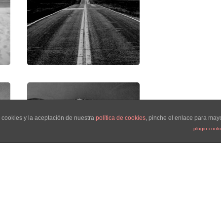
 cookies y la aceptación de nuestra
política de cookies
, pinche el enlace para may
plugin cook