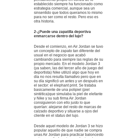
establecido siempre ha funcionado como
estrategia comercial, aunque sea un
sinsentido que todos queramos lo mismo
para no ser como el resto. Pero eso es
otra historia.
2-¿Puede una zapatilla deportiva
enmarcarse dentro del lujo?
Desde el comienzo, en Air Jordan se tuvo
un concepto de zapato tan diferente del
usual en el negocio que acabó
cambiando para siempre las reglas de su
propio mercado. En el modelo Jordan 3
(ya saben, las del tercer año de juego del
deportista) Nike utilizó algo que hoy en
día no nos resulta llamativo pero que en
su día significó un antes y un después en
el sector: el elephant print. Se trataba
basicamente de una polipiel (piel
sintética)que simulaba la piel de elefante
y Nike y su sub firma Air Jordan
consiguieron con ello justo lo que
querían: alejarse del resto de marcas de
calzado deportivo y situarse a ojos del
cliente en el status del lujo.
Desde aquel modelo de Jordan 3 se hizo
popular aquello de que nadie se compra
unas Air Jordan para practicar baloncesto