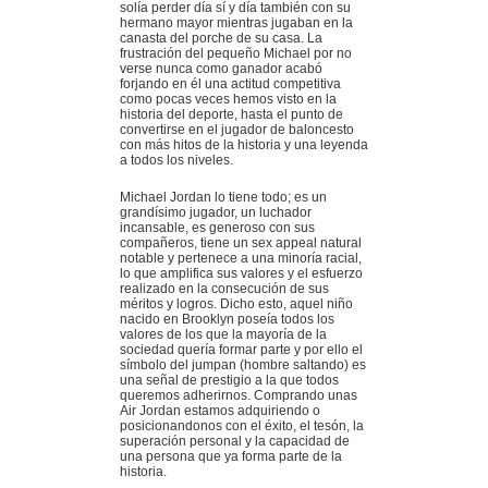
solía perder día sí y día también con su
hermano mayor mientras jugaban en la
canasta del porche de su casa. La
frustración del pequeño Michael por no
verse nunca como ganador acabó
forjando en él una actitud competitiva
como pocas veces hemos visto en la
historia del deporte, hasta el punto de
convertirse en el jugador de baloncesto
con más hitos de la historia y una leyenda
a todos los niveles.
Michael Jordan lo tiene todo; es un
grandísimo jugador, un luchador
incansable, es generoso con sus
compañeros, tiene un sex appeal natural
notable y pertenece a una minoría racial,
lo que amplifica sus valores y el esfuerzo
realizado en la consecución de sus
méritos y logros. Dicho esto, aquel niño
nacido en Brooklyn poseía todos los
valores de los que la mayoría de la
sociedad quería formar parte y por ello el
símbolo del jumpan (hombre saltando) es
una señal de prestigio a la que todos
queremos adherirnos. Comprando unas
Air Jordan estamos adquiriendo o
posicionandonos con el éxito, el tesón, la
superación personal y la capacidad de
una persona que ya forma parte de la
historia.