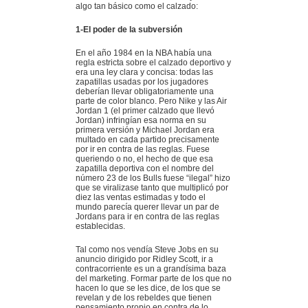
algo tan básico como el calzado:
1-El poder de la subversión
En el año 1984 en la NBA había una
regla estricta sobre el calzado deportivo y
era una ley clara y concisa: todas las
zapatillas usadas por los jugadores
deberían llevar obligatoriamente una
parte de color blanco. Pero Nike y las Air
Jordan 1 (el primer calzado que llevó
Jordan) infringían esa norma en su
primera versión y Michael Jordan era
multado en cada partido precisamente
por ir en contra de las reglas. Fuese
queriendo o no, el hecho de que esa
zapatilla deportiva con el nombre del
número 23 de los Bulls fuese “ilegal” hizo
que se viralizase tanto que multiplicó por
diez las ventas estimadas y todo el
mundo parecía querer llevar un par de
Jordans para ir en contra de las reglas
establecidas.
Tal como nos vendía Steve Jobs en su
anuncio dirigido por Ridley Scott, ir a
contracorriente es un a grandísima baza
del marketing. Formar parte de los que no
hacen lo que se les dice, de los que se
revelan y de los rebeldes que tienen
pensamiento propio en contra de lo