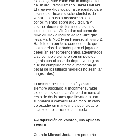
exitosas), Nike contó con la imaginación
de un arquitecto llamado Tinker Hatfield.
El creativo -hoy toda una celebridad para
los sneakerheads o coleccionistas de
zapatillas- puso a disposición sus
conocimientos sobre arquitectura y
diseñó algunos de los modelos más
exitosos de las Air Jordan así como de
Nike Air Max e incluso de las Nike que
lleva Marty McCfly en Regreso al futuro 2.
Hatfield era perfecto conocedor de que
los modelos diseñador para el jugador
deberían ser sorprendentes, adelantados
a su tiempo y siempre con un puto de
lejanía con el calzado deportivo, reglas
que ha cumplido hasta el momento (a
pesar de los últimos modelos no sean tan
magistrales).
El nombre de Hatfield está y estará
siempre asociado al inconmensurable
éxito de las zapatillas Air Jordan junto al
resto de decisiones que llevaron a una
submarca a convertirse en todo un caso
de estudio en marketing y publicidad e
incluso en el terreno de la moda.
4-Adquisición de valores, una apuesta
segura
Cuando Michael Jordan era pequeño