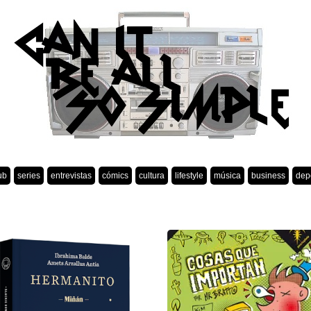
ub
series
entrevistas
cómics
cultura
lifestyle
música
business
dep