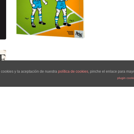
 cookies y la aceptación de nuestra
política de cookies
, pinche el enlace para may
plugin cook