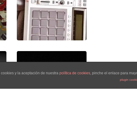
 cookies y la aceptación de nuestra
política de cookies
, pinche el enlace para may
plugin cook