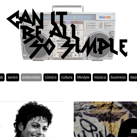
ub
series
entrevistas
cómics
cultura
lifestyle
música
business
dep