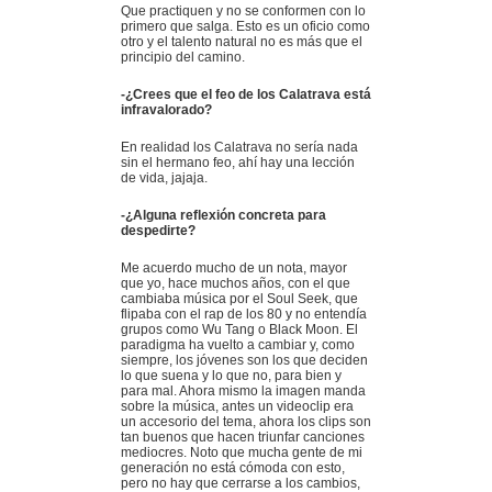
Que practiquen y no se conformen con lo
primero que salga. Esto es un oficio como
otro y el talento natural no es más que el
principio del camino.
-¿Crees que el feo de los Calatrava está
infravalorado?
En realidad los Calatrava no sería nada
sin el hermano feo, ahí hay una lección
de vida, jajaja.
-¿Alguna reflexión concreta para
despedirte?
Me acuerdo mucho de un nota, mayor
que yo, hace muchos años, con el que
cambiaba música por el Soul Seek, que
flipaba con el rap de los 80 y no entendía
grupos como Wu Tang o Black Moon. El
paradigma ha vuelto a cambiar y, como
siempre, los jóvenes son los que deciden
lo que suena y lo que no, para bien y
para mal. Ahora mismo la imagen manda
sobre la música, antes un videoclip era
un accesorio del tema, ahora los clips son
tan buenos que hacen triunfar canciones
mediocres. Noto que mucha gente de mi
generación no está cómoda con esto,
pero no hay que cerrarse a los cambios,