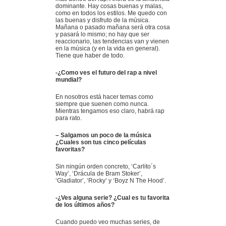
dominante. Hay cosas buenas y malas,
como en todos los estilos. Me quedo con
las buenas y disfruto de la música.
Mañana o pasado mañana será otra cosa
y pasará lo mismo; no hay que ser
reaccionario, las tendencias van y vienen
en la música (y en la vida en general).
Tiene que haber de todo.
-¿Como ves el futuro del rap a nivel
mundial?
En nosotros está hacer temas como
siempre que suenen como nunca.
Mientras tengamos eso claro, habrá rap
para rato.
– Salgamos un poco de la música
¿Cuales son tus cinco películas
favoritas?
Sin ningún orden concreto, ‘Carlito´s
Way’, ‘Drácula de Bram Stoker’,
‘Gladiator’, ‘Rocky’ y ‘Boyz N The Hood’.
-¿Ves alguna serie? ¿Cual es tu favorita
de los últimos años?
Cuando puedo veo muchas series, de