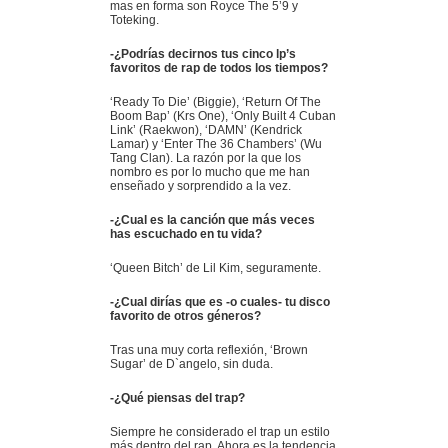
mas en forma son Royce The 5’9 y
Toteking.
-¿Podrías decirnos tus cinco lp’s
favoritos de rap de todos los tiempos?
‘Ready To Die’ (Biggie), ‘Return Of The
Boom Bap’ (Krs One), ‘Only Built 4 Cuban
Link’ (Raekwon), ‘DAMN’ (Kendrick
Lamar) y ‘Enter The 36 Chambers’ (Wu
Tang Clan). La razón por la que los
nombro es por lo mucho que me han
enseñado y sorprendido a la vez.
-¿Cual es la canción que más veces
has escuchado en tu vida?
‘Queen Bitch’ de Lil Kim, seguramente.
-¿Cual dirías que es -o cuales- tu disco
favorito de otros géneros?
Tras una muy corta reflexión, ‘Brown
Sugar’ de D`angelo, sin duda.
-¿Qué piensas del trap?
Siempre he considerado el trap un estilo
más dentro del rap. Ahora es la tendencia