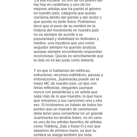
‘La alta escuela’ es uno de los pilares del
hip hop en castellano y uno de los
mejores artistas que ha parido el género
en nuestro país, categoría que queda
clarísima dentro del gremio y del sector y
que quizás no tanto fuera. Podríamos
decir que el peso de su nombre en la
historia del movimiento en nuestro país
no va siempre de acorde a su
popularidad y visibilidad en festivales y
medios, una injusticia que uno como
seguidor siempre ha querido analizar,
aunque siempre encontrando respuestas
inconclusas. Quizás es sencillamente que
la vida no es tan justa como debería.
Y es que si hablamos de métricas,
estructuras, recursos estilísticos, pausas y
entonaciones, Juaninacka puede ser el
mejor MC de nuestro país, un tipo con
letras reflexivas, elegantes (aunque
nunca con pedantería) y un artista que
sabe más de lo que muestra, lo que hace
que volvamos a sus canciones una y otra
vez. Si hiciéramos un listado de todos los
puntos que un maestro de ceremonias
debe tener para convertirse en un grande
Juaninacka los tendría todos, no en vano
es uno de los artistas favoritos de artistas
como Toteking, Zatu o Kase-O y eso que
sepamos de primera mano, ya que su
sombra se alarga también por toda