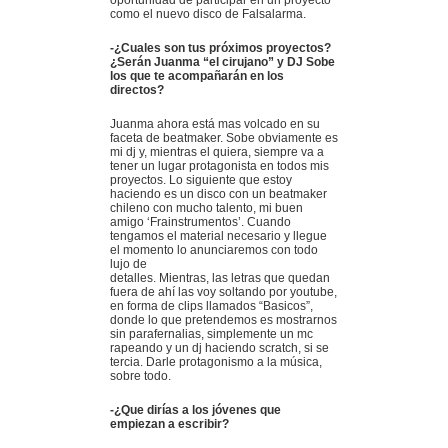
como el nuevo disco de Falsalarma.
-¿Cuales son tus próximos proyectos?
¿Serán Juanma “el cirujano” y DJ Sobe
los que te acompañarán en los
directos?
Juanma ahora está mas volcado en su
faceta de beatmaker. Sobe obviamente es
mi dj y, mientras el quiera, siempre va a
tener un lugar protagonista en todos mis
proyectos. Lo siguiente que estoy
haciendo es un disco con un beatmaker
chileno con mucho talento, mi buen
amigo ‘Frainstrumentos’. Cuando
tengamos el material necesario y llegue
el momento lo anunciaremos con todo
lujo de
detalles. Mientras, las letras que quedan
fuera de ahí las voy soltando por youtube,
en forma de clips llamados “Basicos”,
donde lo que pretendemos es mostrarnos
sin parafernalias, simplemente un mc
rapeando y un dj haciendo scratch, si se
tercia. Darle protagonismo a la música,
sobre todo.
-¿Que dirías a los jóvenes que
empiezan a escribir?