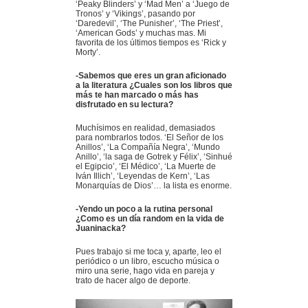
‘Peaky Blinders’ y ‘Mad Men’ a ‘Juego de
Tronos’ y ‘Vikings’, pasando por
‘Daredevil’, ‘The Punisher’, ‘The Priest’,
‘American Gods’ y muchas mas. Mi
favorita de los últimos tiempos es ‘Rick y
Morty’.
-Sabemos que eres un gran aficionado
a la literatura ¿Cuales son los libros que
más te han marcado o más has
disfrutado en su lectura?
Muchísimos en realidad, demasiados
para nombrarlos todos. ‘El Señor de los
Anillos’, ‘La Compañía Negra’, ‘Mundo
Anillo’, ‘la saga de Gotrek y Félix’, ‘Sinhué
el Egipcio’, ‘El Médico’, ‘La Muerte de
Iván Illich’, ‘Leyendas de Kern’, ‘Las
Monarquías de Dios’… la lista es enorme.
-Yendo un poco a la rutina personal
¿Como es un día random en la vida de
Juaninacka?
Pues trabajo si me toca y, aparte, leo el
periódico o un libro, escucho música o
miro una serie, hago vida en pareja y
trato de hacer algo de deporte.