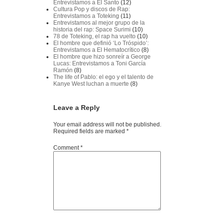
Entrevistamos a El Santo
(12)
Cultura Pop y discos de Rap:
Entrevistamos a Toteking
(11)
Entrevistamos al mejor grupo de la
historia del rap: Space Surimi
(10)
78 de Toteking, el rap ha vuelto
(10)
El hombre que definió ‘Lo Tróspido’:
Entrevistamos a El Hematocrítico
(8)
El hombre que hizo sonreír a George
Lucas: Entrevistamos a Toni García
Ramón
(8)
The life of Pablo: el ego y el talento de
Kanye West luchan a muerte
(8)
Leave a Reply
Your email address will not be published.
Required fields are marked
*
Comment
*