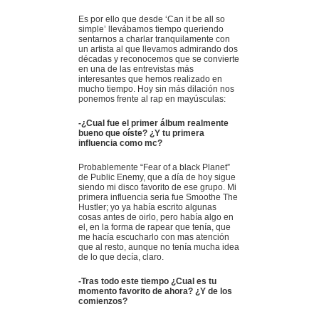
Es por ello que desde ‘Can it be all so
simple’ llevábamos tiempo queriendo
sentarnos a charlar tranquilamente con
un artista al que llevamos admirando dos
décadas y reconocemos que se convierte
en una de las entrevistas más
interesantes que hemos realizado en
mucho tiempo. Hoy sin más dilación nos
ponemos frente al rap en mayúsculas:
-¿Cual fue el primer álbum realmente
bueno que oíste? ¿Y tu primera
influencia como mc?
Probablemente “Fear of a black Planet”
de Public Enemy, que a día de hoy sigue
siendo mi disco favorito de ese grupo. Mi
primera influencia seria fue Smoothe The
Hustler; yo ya había escrito algunas
cosas antes de oirlo, pero había algo en
el, en la forma de rapear que tenía, que
me hacía escucharlo con mas atención
que al resto, aunque no tenía mucha idea
de lo que decía, claro.
-Tras todo este tiempo ¿Cual es tu
momento favorito de ahora? ¿Y de los
comienzos?