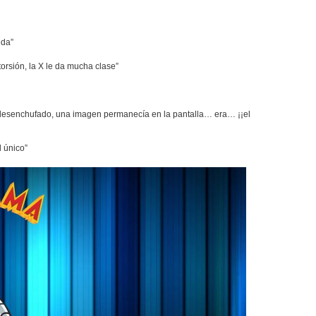
eda”
orsión, la X le da mucha clase”
 desenchufado, una imagen permanecía en la pantalla… era… ¡¡el
l único”