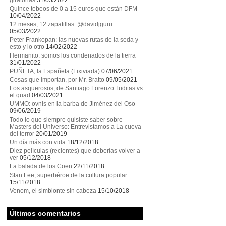
giratorias
31/05/2022
Quince tebeos de 0 a 15 euros que están DFM
10/04/2022
12 meses, 12 zapatillas: @davidjguru
05/03/2022
Peter Frankopan: las nuevas rutas de la seda y
esto y lo otro
14/02/2022
Hermanito: somos los condenados de la tierra
31/01/2022
PUÑETA, la Españeta (Lixiviada)
07/06/2021
Cosas que importan, por Mr. Bratto
09/05/2021
Los asquerosos, de Santiago Lorenzo: luditas vs
el quad
04/03/2021
UMMO: ovnis en la barba de Jiménez del Oso
09/06/2019
Todo lo que siempre quisiste saber sobre
Masters del Universo: Entrevistamos a La cueva
del terror
20/01/2019
Un día más con vida
18/12/2018
Diez películas (recientes) que deberías volver a
ver
05/12/2018
La balada de los Coen
22/11/2018
Stan Lee, superhéroe de la cultura popular
15/11/2018
Venom, el simbionte sin cabeza
15/10/2018
Últimos comentarios