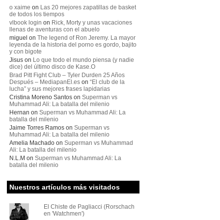
o xaime
on
Las 20 mejores zapatillas de basket
de todos los tiempos
vlbook login
on
Rick, Morty y unas vacaciones
llenas de aventuras con el abuelo
miguel
on
The legend of Ron Jeremy. La mayor
leyenda de la historia del porno es gordo, bajito
y con bigote
Jisus
on
Lo que todo el mundo piensa (y nadie
dice) del último disco de Kase.O
Brad Pitt Fight Club – Tyler Durden 25 Años
Después – MediapanEl.es
on
“El club de la
lucha” y sus mejores frases lapidarias
Cristina Moreno Santos
on
Superman vs
Muhammad Ali: La batalla del milenio
Hernan
on
Superman vs Muhammad Ali: La
batalla del milenio
Jaime Torres Ramos
on
Superman vs
Muhammad Ali: La batalla del milenio
Amelia Machado
on
Superman vs Muhammad
Ali: La batalla del milenio
N.L.M
on
Superman vs Muhammad Ali: La
batalla del milenio
Nuestros artículos más visitados
El Chiste de Pagliacci (Rorschach
en 'Watchmen')