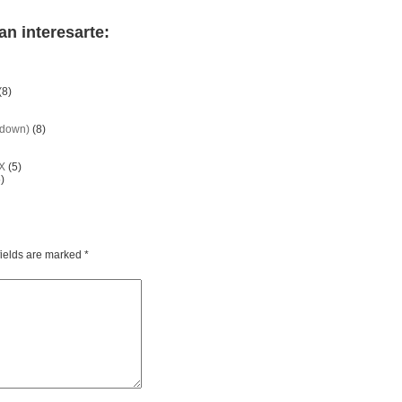
an interesarte:
(8)
 down)
(8)
X
(5)
)
fields are marked
*