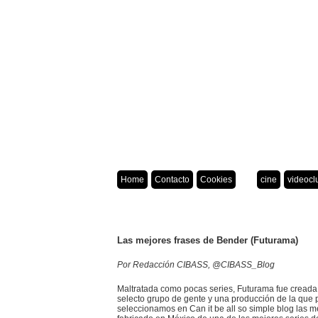
Home
Contacto
Cookies
cine
videocl
Las mejores frases de Bender (Futurama)
Por Redacción CIBASS, @CIBASS_Blog
Maltratada como pocas series, Futurama fue creada
selecto grupo de gente y una producción de la que 
seleccionamos en Can it be all so simple blog las me