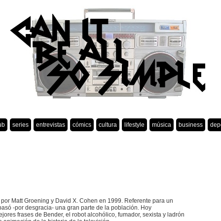
ub
series
entrevistas
cómics
cultura
lifestyle
música
business
dep
 por Matt Groening y David X. Cohen en 1999. Referente para un
pasó -por desgracia- una gran parte de la población. Hoy
jores frases de Bender, el robot alcohólico, fumador, sexista y ladrón