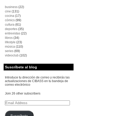
business
(22)
cine
(131)
cocina
(17)
cómics
(99)
cultura
(61)
deportes
(35)
entrevistas
(22)
libros
(34)
lifestyle
(23)
música
(110)
series
(69)
videoclub
(102)
Suscríbete al blog
Introduce tu dirección de correo y recibirás las
actualizaciones de CIBASS en tu bandeja de
correo electrónico
Join 26 other subscribers
Email
Address
Suscríbete