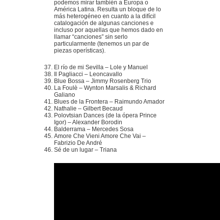
podemos mirar también a Europa o
América Latina. Resulta un bloque de lo
más heterogéneo en cuanto a la difícil
catalogación de algunas canciones e
incluso por aquellas que hemos dado en
llamar “canciones” sin serlo
particularmente (tenemos un par de
piezas operísticas).
El río de mi Sevilla – Lole y Manuel
Il Pagliacci – Leoncavallo
Blue Bossa – Jimmy Rosenberg Trio
La Foulè – Wynton Marsalis & Richard
Galiano
Blues de la Frontera – Raimundo Amador
Nathalie – Gilbert Becaud
Polovtsian Dances (de la ópera Prince
Igor) – Alexander Borodin
Balderrama – Mercedes Sosa
Amore Che Vieni Amore Che Vai –
Fabrizio De André
Sé de un lugar – Triana