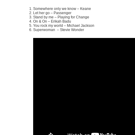
Somewhere only we know – Keane
Let her go – Passenger
Stand by me – Playing for Change
On & On – Erikah Badu
You rock my world – Michael Jackson
Superwoman – Stevie Wonder