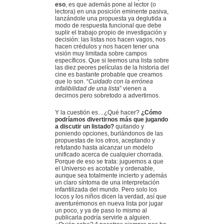
eso
, es que además pone al lector (o
lectora) en una posición eminente pasiva,
lanzándole una propuesta ya deglutida a
modo de respuesta funcional que debe
suplir el trabajo propio de investigación y
decisión: las listas nos hacen vagos, nos
hacen crédulos y nos hacen tener una
visión muy limitada sobre campos
específicos. Que si leemos una lista sobre
las diez peores películas de la historia del
cine es bastante probable que creamos
que lo son. “
Cuidado con la errónea
infalibilidad de una lista
” vienen a
decirnos pero sobretodo a advertirnos.
Y la cuestión es…¿Qué hacer?
¿Cómo
podríamos divertirnos más que jugando
a discutir un listado?
quitando y
poniendo opciones, burlándonos de las
propuestas de los otros, aceptando y
refutando hasta alcanzar un modelo
unificado acerca de cualquier chorrada.
Porque de eso se trata: juguemos a que
el Universo es acotable y ordenable,
aunque sea totalmente incierto y además
un claro síntoma de una interpretación
infantilizada del mundo. Pero solo los
locos y los niños dicen la verdad, así que
aventurémonos en nueva lista por jugar
un poco, y ya de paso lo mismo al
publicarla podría servirle a alguien.