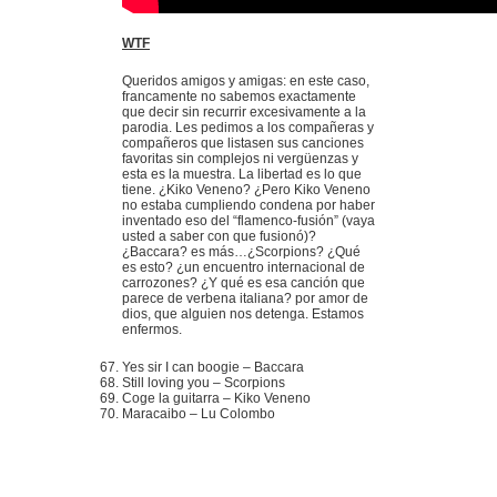
WTF
Queridos amigos y amigas: en este caso,
francamente no sabemos exactamente
que decir sin recurrir excesivamente a la
parodia. Les pedimos a los compañeras y
compañeros que listasen sus canciones
favoritas sin complejos ni vergüenzas y
esta es la muestra. La libertad es lo que
tiene. ¿Kiko Veneno? ¿Pero Kiko Veneno
no estaba cumpliendo condena por haber
inventado eso del “flamenco-fusión” (vaya
usted a saber con que fusionó)?
¿Baccara? es más…¿Scorpions? ¿Qué
es esto? ¿un encuentro internacional de
carrozones? ¿Y qué es esa canción que
parece de verbena italiana? por amor de
dios, que alguien nos detenga. Estamos
enfermos.
Yes sir I can boogie – Baccara
Still loving you – Scorpions
Coge la guitarra – Kiko Veneno
Maracaibo – Lu Colombo