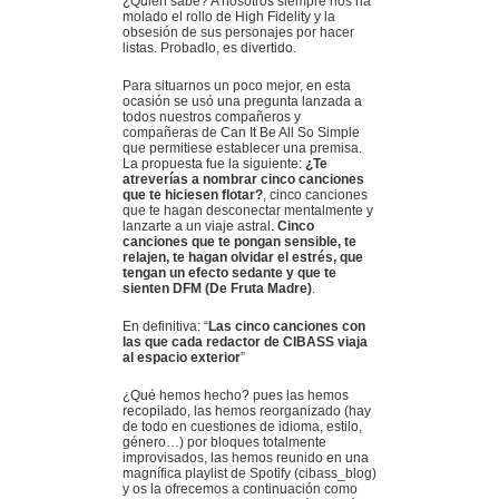
¿Quién sabe? A nosotros siempre nos ha
molado el rollo de High Fidelity y la
obsesión de sus personajes por hacer
listas. Probadlo, es divertido.
Para situarnos un poco mejor, en esta
ocasión se usó una pregunta lanzada a
todos nuestros compañeros y
compañeras de Can It Be All So Simple
que permitiese establecer una premisa.
La propuesta fue la siguiente:
¿Te
atreverías a nombrar cinco canciones
que te hiciesen flotar?
, cinco canciones
que te hagan desconectar mentalmente y
lanzarte a un viaje astral.
Cinco
canciones que te pongan sensible, te
relajen, te hagan olvidar el estrés, que
tengan un efecto sedante y que te
sienten DFM (De Fruta Madre)
.
En definitiva: “
Las cinco canciones con
las que cada redactor de CIBASS viaja
al espacio exterior
”
¿Qué hemos hecho? pues las hemos
recopilado, las hemos reorganizado (hay
de todo en cuestiones de idioma, estilo,
género…) por bloques totalmente
improvisados, las hemos reunido en una
magnífica playlist de Spotify (cibass_blog)
y os la ofrecemos a continuación como