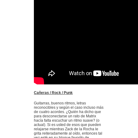
Cañeras / Rock / Punk
Guitarras, buenos ritmos, letras
reconocibles y según el caso incluso más
de cuatro acordes. ¿Quién ha dicho que
para desconectarse un rato de Matrix
hacía falta escuchar un ritmo suave? (o
actual). Si es usted de esos que pueden
relajarse mientras Zack de la Rocha le
grita reiteradamente al oído, entonces tal
vez esté en su bloque favorito de