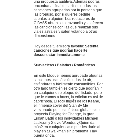
una propuesta auditiva. Además podrás
encontrar al final del artículo todas las
canciones agrupadas por la persona que
las propuso, por si quieres pedirle
cuentas a alguien. Los redactores de
CIBASS abren su corazoncito y te ofrecen
las canciones con las que realizan sus
viajes astrales y salen volando a otras
dimensiones.
Hoy desde tu emisora favorita:
Setenta
canciones que podrían hacerte
desconectar inmediatamente
.
Suavecicas / Baladas / Románticas
En este bloque hemos agrupado algunas
canciones así más cómodas de oír,
estándares y fácilmente consumibles. Por
otro lado también es cierto que podrían ir
en cualquier otro bloque del listado, pero
que le vamos a hacer, la edición es así de
caprichosa. El rock inglés de los Keane,
el inmenso cover del Stan By Me
versionado por los músicos globales del
proyecto Playing for Change, la gran
Erikah Badú o los inolvidables Michael
Jackson y Stevie Wonder. ¿Quién da
más? en cualquier caso puedes darle al
play en tu walkman sin problema. Hay
buena onda.