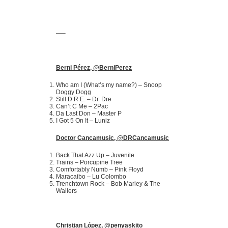
—–
Berni Pérez, @BerniPerez
Who am I (What’s my name?) – Snoop
Doggy Dogg
Still D.R.E. – Dr. Dre
Can’t C Me – 2Pac
Da Last Don – Master P
I Got 5 On It – Luniz
Doctor Cancamusic, @DRCancamusic
Back That Azz Up – Juvenile
Trains – Porcupine Tree
Comfortably Numb – Pink Floyd
Maracaibo – Lu Colombo
Trenchtown Rock – Bob Marley & The
Wailers
Christian López, @penyaskito