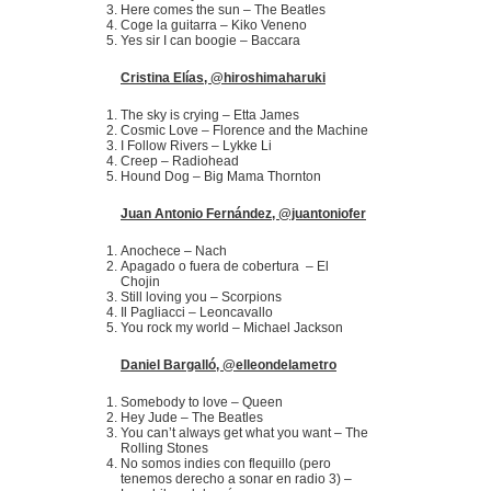
Here comes the sun – The Beatles
Coge la guitarra – Kiko Veneno
Yes sir I can boogie – Baccara
Cristina Elías, @hiroshimaharuki
The sky is crying – Etta James
Cosmic Love – Florence and the Machine
I Follow Rivers – Lykke Li
Creep – Radiohead
Hound Dog – Big Mama Thornton
Juan Antonio Fernández, @juantoniofer
Anochece – Nach
Apagado o fuera de cobertura – El
Chojin
Still loving you – Scorpions
Il Pagliacci – Leoncavallo
You rock my world – Michael Jackson
Daniel Bargalló, @elleondelametro
Somebody to love – Queen
Hey Jude – The Beatles
You can’t always get what you want – The
Rolling Stones
No somos indies con flequillo (pero
tenemos derecho a sonar en radio 3) –