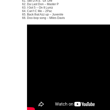
Still D.R.E. -Dr. Dre
Da Last Don – Master P
I Got 5 – On It Luniz
Can’t C Me – 2Pac
Back that Azz up – Juvenile
Doo-bop song – Miles Davis