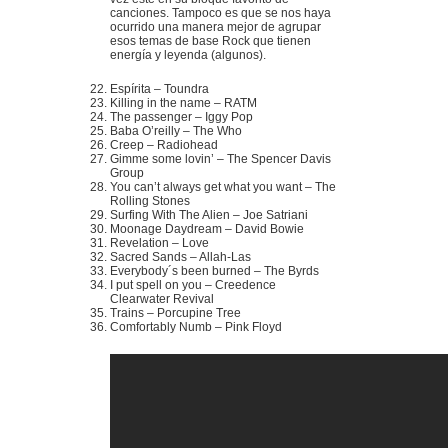
canciones. Tampoco es que se nos haya
ocurrido una manera mejor de agrupar
esos temas de base Rock que tienen
energía y leyenda (algunos).
Espírita – Toundra
Killing in the name – RATM
The passenger – Iggy Pop
Baba O’reilly – The Who
Creep – Radiohead
Gimme some lovin’ – The Spencer Davis
Group
You can’t always get what you want – The
Rolling Stones
Surfing With The Alien – Joe Satriani
Moonage Daydream – David Bowie
Revelation – Love
Sacred Sands – Allah-Las
Everybody´s been burned – The Byrds
I put spell on you – Creedence
Clearwater Revival
Trains – Porcupine Tree
Comfortably Numb – Pink Floyd