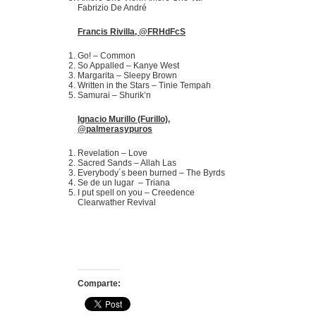
Fabrizio De André
Francis Rivilla, @FRHdFcS
Go! – Common
So Appalled – Kanye West
Margarita – Sleepy Brown
Written in the Stars – Tinie Tempah
Samurai – Shurik’n
Ignacio Murillo (Furillo),
@palmerasypuros
Revelation – Love
Sacred Sands – Allah Las
Everybody´s been burned – The Byrds
Se de un lugar – Triana
I put spell on you – Creedence
Clearwather Revival
Comparte: