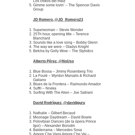
Los chikos del maíz
Gimme some lovin’ – The Spencer Davis
Group
JD Romero, @JD_Romero23
Superwoman – Stevie Wonder
25Th hour, opening title – Terence
Blanchard
Sounds like a love song – Bobby Glenn
The way we were – Gladys Knight
Betcha by Golly Wow – The Stylistics
Alberto Pérez, @NoUso
Blue Bossa – Jimmy Rosenberg Trio
La Foulè – Wynton Marsalis & Richard
Galiano
Blues de la Frontera – Raimundo Amador
Suffri – Nneka
Surfing With The Alien – Joe Satriani
David Rodríguez, @davidjguru
Nathalie – Gilbert Becaud
Moonage Daydream – David Bowie
Polovtsian Dances (de la ópera Prince
Igor) – Alexander Borodin
Balderrama – Mercedes Sosa
Amore Che Vieni Amore Che Vai –