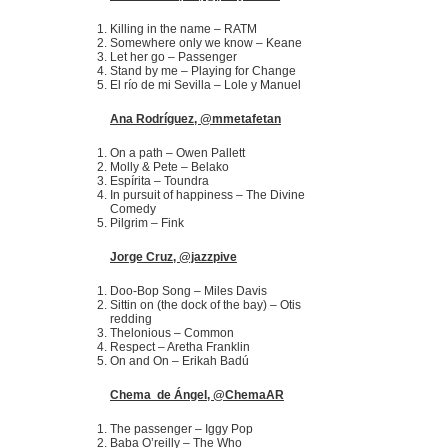
Killing in the name – RATM
Somewhere only we know – Keane
Let her go – Passenger
Stand by me – Playing for Change
El río de mi Sevilla – Lole y Manuel
Ana Rodríguez, @mmetafetan
On a path – Owen Pallett
Molly & Pete – Belako
Espírita – Toundra
In pursuit of happiness – The Divine
Comedy
Pilgrim – Fink
Jorge Cruz, @jazzpive
Doo-Bop Song – Miles Davis
Sittin on (the dock of the bay) – Otis
redding
Thelonious – Common
Respect – Aretha Franklin
On and On – Erikah Badú
Chema de Ángel, @ChemaAR
The passenger – Iggy Pop
Baba O’reilly – The Who