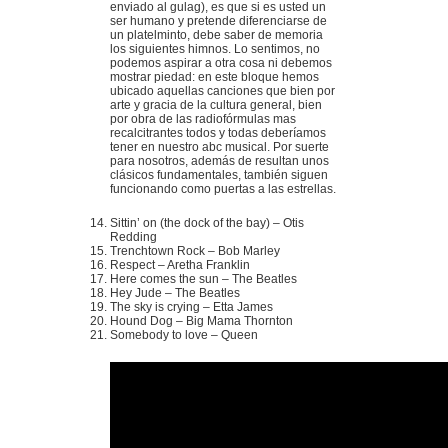
enviado al gulag), es que si es usted un
ser humano y pretende diferenciarse de
un platelminto, debe saber de memoria
los siguientes himnos. Lo sentimos, no
podemos aspirar a otra cosa ni debemos
mostrar piedad: en este bloque hemos
ubicado aquellas canciones que bien por
arte y gracia de la cultura general, bien
por obra de las radiofórmulas mas
recalcitrantes todos y todas deberíamos
tener en nuestro abc musical. Por suerte
para nosotros, además de resultan unos
clásicos fundamentales, también siguen
funcionando como puertas a las estrellas.
Sittin’ on (the dock of the bay) – Otis
Redding
Trenchtown Rock – Bob Marley
Respect – Aretha Franklin
Here comes the sun – The Beatles
Hey Jude – The Beatles
The sky is crying – Etta James
Hound Dog – Big Mama Thornton
Somebody to love – Queen