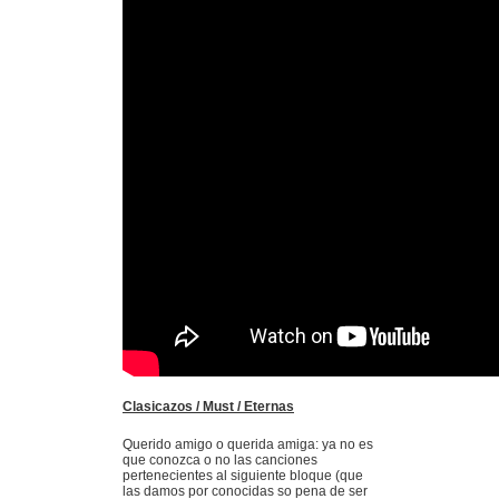
Clasicazos / Must / Eternas
Querido amigo o querida amiga: ya no es
que conozca o no las canciones
pertenecientes al siguiente bloque (que
las damos por conocidas so pena de ser