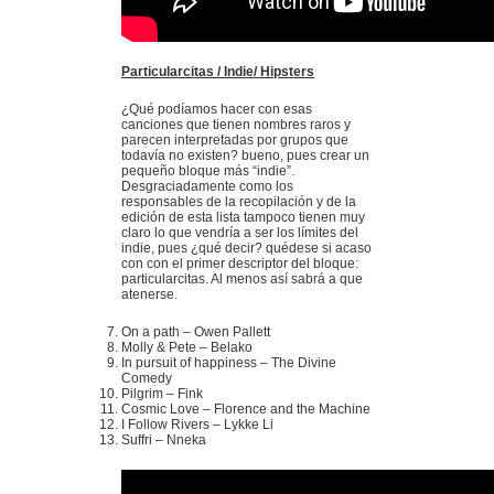
Particularcitas / Indie/ Hipsters
¿Qué podíamos hacer con esas
canciones que tienen nombres raros y
parecen interpretadas por grupos que
todavía no existen? bueno, pues crear un
pequeño bloque más “indie”.
Desgraciadamente como los
responsables de la recopilación y de la
edición de esta lista tampoco tienen muy
claro lo que vendría a ser los límites del
indie, pues ¿qué decir? quédese si acaso
con con el primer descriptor del bloque:
particularcitas. Al menos así sabrá a que
atenerse.
On a path – Owen Pallett
Molly & Pete – Belako
In pursuit of happiness – The Divine
Comedy
Pilgrim – Fink
Cosmic Love – Florence and the Machine
I Follow Rivers – Lykke Li
Suffri – Nneka