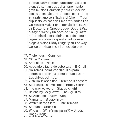
propuestas y pueden funcionar bastante
bien. Se suman dos del anteriormente
gran músico Common (ahora en declive
con su último álbum), un poco de Hip Hop
en castellano con Nach y El Chojin. Y por
supuesto los cada vez más reputados Los
Chikos del Maíz. Por lo demás, clasicazos
de Doctor Dre, Snoop Doggy Dogg, 2Pac
o Kayne West. y un poco de Soul y Jazz:
ahí tenéis el tema original que da lugar al
legendario sample que da título a este
blog: la mítica Gladys Night y su The way
we were…shaolin soul en estado puro.
Thelonious – Common
GO! – Common
Anochece – Nach
Apagado o fuera de cobertura – El Chojin
No somos indies con flequillo (pero
tenemos derecho a sonar en radio 3) –
Los chikos del maíz
25th Hour, open title – Terence Blanchard
Sounds like a love song – Bobby Glenn
The way we were – Gladys Knight
Betcha by Golly Wow – The Stylistics
So Appalled – Kanye West
Margarita – Sleepy Brown
Written in the Stars – Tinie Tempah
Samurai – Shurik’n
Who am I (What’s my name?) – Snoop
Doggy Dogg