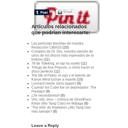
Email
Artículos relacionados
que podrían interesarte:
Las películas favoritas de nuestra
Redacción CIBASS
(20)
Compton de Dr. Dre, nuestra opinión de
unos de los discos más esperados de la
historia
(11)
78 de Toteking, el rap ha vuelto
(11)
Trilogy de Ana Popovic, o cómo hacer el
disco perfecto
(11)
The life of Pablo: el ego y el talento de
Kanye West luchan a muerte
(10)
Leonard meets Janis (again)
(9)
Cuando Ice Cube fue un depredador: The
Predator
(9)
¡¡Te necesitamos!!
(8)
Vini, vidi, vinci – crónica de GhostFace
Killah (Wu-Tang Clan) en Málaga
(8)
‘The wild’ de Raekwon ¿Wu Tang clan
más salvaje?
(8)
Leave a Reply