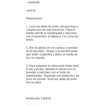
– pimienta
-azúcar
Preparación:
1. Lava las alitas de pollo, sécalas bien y
córtalas por las articulaciones. Para el
adobo derrite la mantequilla y mézclala
con el pimentón, el tabasco y el zumo de
limón.
2. Pon el adobo en un cuenco y sumerje
en él las alitas. Ásalas a la parrilla hasta
que estén crujientes y dales la vuelta de
vez en cuando.
3. Para preparar la salsa para mojar pela
el ajo y pícalo. Aplasta el queso con un
tenedor y mézclalo con el resto de
ingredientes. Sazónalo con pimienta y un
poco de azúcar. Sirve las alitas de pollo
con la salsa.
Redacción CIBASS