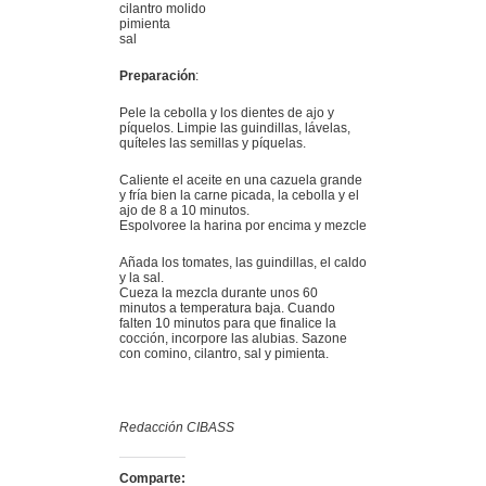
cilantro molido
pimienta
sal
Preparación
:
Pele la cebolla y los dientes de ajo y
píquelos. Limpie las guindillas, lávelas,
quíteles las semillas y píquelas.
Caliente el aceite en una cazuela grande
y fría bien la carne picada, la cebolla y el
ajo de 8 a 10 minutos.
Espolvoree la harina por encima y mezcle
Añada los tomates, las guindillas, el caldo
y la sal.
Cueza la mezcla durante unos 60
minutos a temperatura baja. Cuando
falten 10 minutos para que finalice la
cocción, incorpore las alubias. Sazone
con comino, cilantro, sal y pimienta.
Redacción CIBASS
Comparte: