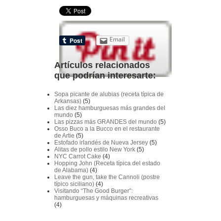
Email
Artículos relacionados
que podrían interesarte:
Sopa picante de alubias (receta típica de
Arkansas)
(5)
Las diez hamburguesas más grandes del
mundo
(5)
Las pizzas más GRANDES del mundo
(5)
Osso Buco a la Bucco en el restaurante
de Artie
(5)
Estofado irlandés de Nueva Jersey
(5)
Alitas de pollo estilo New York
(5)
NYC Carrot Cake
(4)
Hopping John (Receta típica del estado
de Alabama)
(4)
Leave the gun, take the Cannoli (postre
típico siciliano)
(4)
Visitando “The Good Burger”:
hamburguesas y máquinas recreativas
(4)