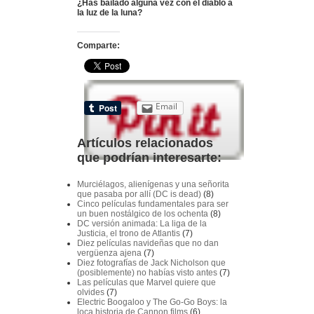
¿Has bailado alguna vez con el diablo a
la luz de la luna?
Comparte:
Email
Artículos relacionados
que podrían interesarte:
Murciélagos, alienígenas y una señorita
que pasaba por allí (DC is dead)
(8)
Cinco películas fundamentales para ser
un buen nostálgico de los ochenta
(8)
DC versión animada: La liga de la
Justicia, el trono de Atlantis
(7)
Diez películas navideñas que no dan
vergüenza ajena
(7)
Diez fotografías de Jack Nicholson que
(posiblemente) no habías visto antes
(7)
Las películas que Marvel quiere que
olvides
(7)
Electric Boogaloo y The Go-Go Boys: la
loca historia de Cannon films
(6)