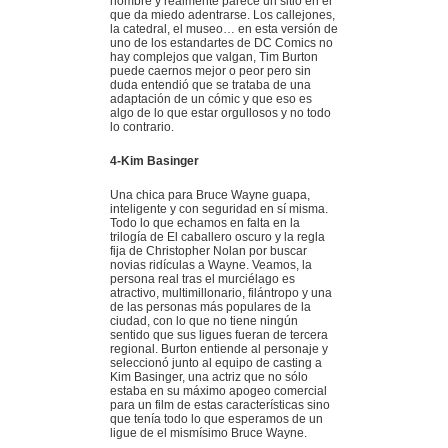
nombre y realmente parece un sitio en el
que da miedo adentrarse. Los callejones,
la catedral, el museo… en esta versión de
uno de los estandartes de DC Comics no
hay complejos que valgan, Tim Burton
puede caernos mejor o peor pero sin
duda entendió que se trataba de una
adaptación de un cómic y que eso es
algo de lo que estar orgullosos y no todo
lo contrario.
4-Kim Basinger
Una chica para Bruce Wayne guapa,
inteligente y con seguridad en sí misma.
Todo lo que echamos en falta en la
trilogía de El caballero oscuro y la regla
fija de Christopher Nolan por buscar
novias ridículas a Wayne. Veamos, la
persona real tras el murciélago es
atractivo, multimillonario, filántropo y una
de las personas más populares de la
ciudad, con lo que no tiene ningún
sentido que sus ligues fueran de tercera
regional. Burton entiende al personaje y
seleccionó junto al equipo de casting a
Kim Basinger, una actriz que no sólo
estaba en su máximo apogeo comercial
para un film de estas características sino
que tenía todo lo que esperamos de un
ligue de el mismísimo Bruce Wayne.