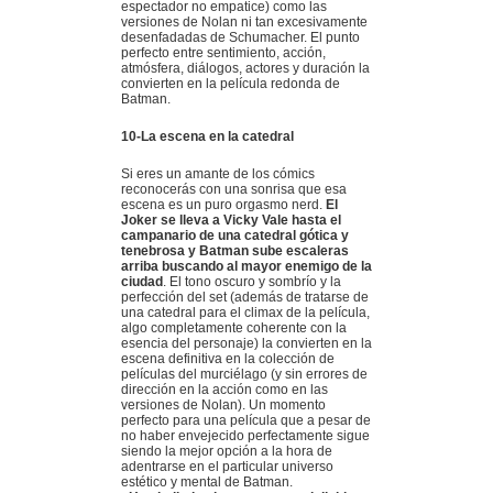
espectador no empatice) como las
versiones de Nolan ni tan excesivamente
desenfadadas de Schumacher. El punto
perfecto entre sentimiento, acción,
atmósfera, diálogos, actores y duración la
convierten en la película redonda de
Batman.
10-La escena en la catedral
Si eres un amante de los cómics
reconocerás con una sonrisa que esa
escena es un puro orgasmo nerd.
El
Joker se lleva a Vicky Vale hasta el
campanario de una catedral gótica y
tenebrosa y Batman sube escaleras
arriba buscando al mayor enemigo de la
ciudad
. El tono oscuro y sombrío y la
perfección del set (además de tratarse de
una catedral para el climax de la película,
algo completamente coherente con la
esencia del personaje) la convierten en la
escena definitiva en la colección de
películas del murciélago (y sin errores de
dirección en la acción como en las
versiones de Nolan). Un momento
perfecto para una película que a pesar de
no haber envejecido perfectamente sigue
siendo la mejor opción a la hora de
adentrarse en el particular universo
estético y mental de Batman.