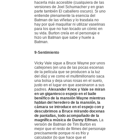
hacerla más accesible (cualquiera de las
versiones de Joel Schumacher y en gran
parte también El caballero oscuro). Si uno
entiende plenamente la esencia del
Batman de las viñetas y lo trasdala no
hay por qué maquillar ni utilizar vaselinas
para los que no han tocado un cómic en
su vida. Burton creía en el personaje e
hizo un Batman que sabe y huele a
Batman.
9-Sentimiento
Vicky Vale sigue a Bruce Wayne por unos
callejones (en una de las pocas escenas
de la película que se producen a la luz
del día) y ve como el multimillonario saca
una bolsa y deja unas rosas en el suelo,
justo en el lugar en que asesinaron a sus
padres.
Alexander Knox y Vale se miran
en un gigantesco espejo en el baile
benéfico de la mansión Wayne mientras
hablan del heredero de la mansión, la
cámara se introduce en el espejo con y
descubrimos a Bruce mirando docenas
de pantallas, todo acompañado de la
magnífica música de Danny Elfman.
La
versión de Batman de Tim Burton es
mejor que el resto de filmes del personaje
precisamente porque ni es frío y
calculador (lo que hace que el