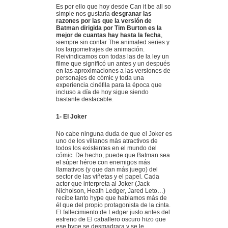
Es por ello que hoy desde Can it be all so
simple nos gustaría
desgranar las
razones por las que la versión de
Batman dirigida por Tim Burton es la
mejor de cuantas hay hasta la fecha
,
siempre sin contar The animated series y
los largometrajes de animación.
Reivindicamos con todas las de la ley un
filme que significó un antes y un después
en las aproximaciones a las versiones de
personajes de cómic y toda una
experiencia cinéfila para la época que
incluso a día de hoy sigue siendo
bastante destacable.
1- El Joker
No cabe ninguna duda de que el Joker es
uno de los villanos más atractivos de
todos los existentes en el mundo del
cómic. De hecho, puede que Batman sea
el súper héroe con enemigos más
llamativos (y que dan más juego) del
sector de las viñetas y el papel. Cada
actor que interpreta al Joker (Jack
Nicholson, Heath Ledger, Jared Leto…)
recibe tanto hype que hablamos más de
él que del propio protagonista de la cinta.
El fallecimiento de Ledger justo antes del
estreno de El caballero oscuro hizo que
ese hype se desmadrara y se le