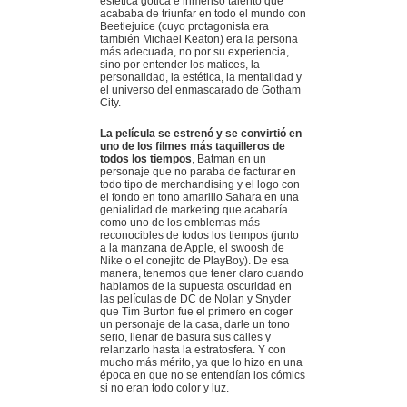
estética gótica e inmenso talento que
acababa de triunfar en todo el mundo con
Beetlejuice (cuyo protagonista era
también Michael Keaton) era la persona
más adecuada, no por su experiencia,
sino por entender los matices, la
personalidad, la estética, la mentalidad y
el universo del enmascarado de Gotham
City.
La película se estrenó y se convirtió en
uno de los filmes más taquilleros de
todos los tiempos
, Batman en un
personaje que no paraba de facturar en
todo tipo de merchandising y el logo con
el fondo en tono amarillo Sahara en una
genialidad de marketing que acabaría
como uno de los emblemas más
reconocibles de todos los tiempos (junto
a la manzana de Apple, el swoosh de
Nike o el conejito de PlayBoy). De esa
manera, tenemos que tener claro cuando
hablamos de la supuesta oscuridad en
las películas de DC de Nolan y Snyder
que Tim Burton fue el primero en coger
un personaje de la casa, darle un tono
serio, llenar de basura sus calles y
relanzarlo hasta la estratosfera. Y con
mucho más mérito, ya que lo hizo en una
época en que no se entendían los cómics
si no eran todo color y luz.