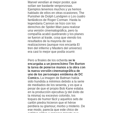
Marvel vendían al mejor postor, que
solían ser bastante vergonzosas.
Ejemplos tenemos muchos y ya hemos
hablado de ellos en otras ocasiones; The
Punisher de Dolph Lundgren o Los cuatro
fantásticos de Roger Corman. Hasta la
legendaria Cannon se hizo con los
derechos de Spider-Man para realizar
una versión cinematográfica, pero la
compañía acabó quebrando y los planes
se fueron al traste, cosa que viendo los
resultados de la mayoría de sus
realizaciones (aunque nos encanta El
tren del infierno y Masters del universo)
era casi lo mejor que podía ocurrir.
Pero a finales de los ochenta
se le
encargaba a un jovencísimo Tim Burton
la tarea de ponerse manos a la obra con
la nueva versión cinematográfica de
uno de los personajes emblema de DC
Comics.
La imagen de Batman había
sido hundida a mínimos debido a la serie
de mediados de los sesenta, y es que a
pesar de que el propio Bob Kane estaba
en la producción ejecutiva (y del éxito de
la misma) su excesivo colorido, los
toques de humor fácil y aquellos sets de
cartón piedra hicieron que el héroe
perdiera su glamour, morbo y misterio. De
ese modo, parecía que este chico de