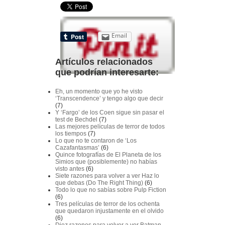
Email
Artículos relacionados
que podrían interesarte:
Eh, un momento que yo he visto
‘Transcendence’ y tengo algo que decir
(7)
Y ‘Fargo’ de los Coen sigue sin pasar el
test de Bechdel
(7)
Las mejores películas de terror de todos
los tiempos
(7)
Lo que no te contaron de ‘Los
Cazafantasmas’
(6)
Quince fotografías de El Planeta de los
Simios que (posiblemente) no habías
visto antes
(6)
Siete razones para volver a ver Haz lo
que debas (Do The Right Thing)
(6)
Todo lo que no sabías sobre Pulp Fiction
(6)
Tres películas de terror de los ochenta
que quedaron injustamente en el olvido
(6)
Diez razones para volver a ver Batman