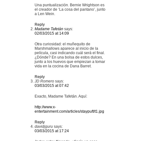
Una puntualización. Bernie Wrightson es
el creador de ‘La cosa del pantano’, junto
a Len Wein.
Reply
Madame Tafetán
says:
02/03/2015 at 14:09
Otra curiosidad: el muñequito de
Marshmallows aparece al inicio de la
película, casi indicando cuál será el final.
¿Dónde? En una bolsa de estos dulces,
junto a los huevos que empiezan a tomar
vida en la cocina de Dana Barret.
Reply
JD Romero
says:
03/03/2015 at 07:42
Exacto, Madame Tafetán. Aquí:
http://www.x-
entertainment.com/articles/staypuft/t1.jpg
Reply
davidjguru
says:
03/03/2015 at 17:24