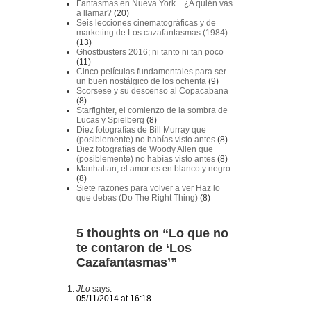
Fantasmas en Nueva York…¿A quién vas
a llamar?
(20)
Seis lecciones cinematográficas y de
marketing de Los cazafantasmas (1984)
(13)
Ghostbusters 2016; ni tanto ni tan poco
(11)
Cinco películas fundamentales para ser
un buen nostálgico de los ochenta
(9)
Scorsese y su descenso al Copacabana
(8)
Starfighter, el comienzo de la sombra de
Lucas y Spielberg
(8)
Diez fotografías de Bill Murray que
(posiblemente) no habías visto antes
(8)
Diez fotografías de Woody Allen que
(posiblemente) no habías visto antes
(8)
Manhattan, el amor es en blanco y negro
(8)
Siete razones para volver a ver Haz lo
que debas (Do The Right Thing)
(8)
5 thoughts on “
Lo que no
te contaron de ‘Los
Cazafantasmas’
”
JLo
says:
05/11/2014 at 16:18