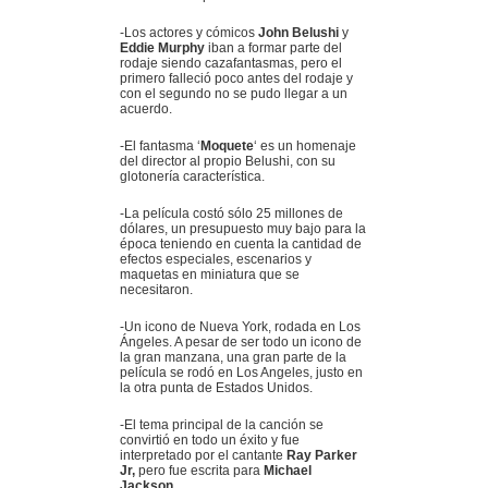
-Los actores y cómicos
John Belushi
y
Eddie Murphy
iban a formar parte del
rodaje siendo cazafantasmas, pero el
primero falleció poco antes del rodaje y
con el segundo no se pudo llegar a un
acuerdo.
-El fantasma ‘
Moquete
‘ es un homenaje
del director al propio Belushi, con su
glotonería característica.
-La película costó sólo 25 millones de
dólares, un presupuesto muy bajo para la
época teniendo en cuenta la cantidad de
efectos especiales, escenarios y
maquetas en miniatura que se
necesitaron.
-Un icono de Nueva York, rodada en Los
Ángeles. A pesar de ser todo un icono de
la gran manzana, una gran parte de la
película se rodó en Los Angeles, justo en
la otra punta de Estados Unidos.
-El tema principal de la canción se
convirtió en todo un éxito y fue
interpretado por el cantante
Ray Parker
Jr,
pero fue escrita para
Michael
Jackson
.