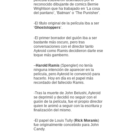
reconocido dibujante de comics Bernie
Wrightson que ha trabajado en ‘La cosa
del pantano’, ‘Batman’ o ‘The Punisher’.
-El título original de la película iba a ser
‘
Ghoststoppers
‘.
-El primer borrador del guión iba a ser
bastante más oscuro, pero tras
conversaciones con el director tanto
Aykroid como Ramis decidieron darle ese
toque más gamberro.
–
Harold Ramis
(Spengler) no tenía
ninguna intención de aparecer en la
película, pero Aykroid le convenció para
hacerlo. Hoy en día es el papel más
recordado del fallecido Ramis.
-Tras la muerte de John Belushi, Aykroid
se deprimió y decidió no seguir con el
guión de la película, fue el propio director
quien le animó a seguir con la escritura y
finalización del mismo.
-El papel de Louis Tully (
Rick Moranis
)
fue originalmente concebido para John
Candy.