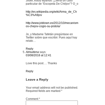
Joder, estoy flipando. ¿Sería un caso
particular de “Escopeta De Chéjov”? O_o
http://es.wikipedia.org/wiki/Arma_de_Ch
%C3%A9jov
http://www.jotdown.es/2012/10/mecanism
os-chejov-cogio-su-pistola/
Jo, y Madame Tafetán pregúntase en
Twitter sobre que escribir. Pues aquí hay
relato…
Reply
Almudena
says:
03/08/2016 at 12:41
Love this post…. Thanks
Reply
Leave a Reply
Your email address will not be published.
Required fields are marked
*
Comment
*