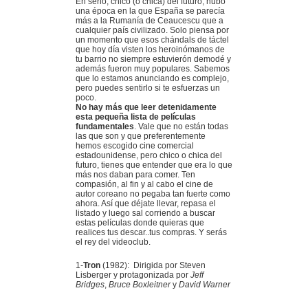
En serio, chico (o chica) del futuro, hubo
una época en la que España se parecía
más a la Rumanía de Ceaucescu que a
cualquier país civilizado. Solo piensa por
un momento que esos chándals de táctel
que hoy día visten los heroinómanos de
tu barrio no siempre estuvierón demodé y
además fueron muy populares. Sabemos
que lo estamos anunciando es complejo,
pero puedes sentirlo si te esfuerzas un
poco.
No hay más que leer detenidamente
esta pequeña lista de películas
fundamentales
. Vale que no están todas
las que son y que preferentemente
hemos escogido cine comercial
estadounidense, pero chico o chica del
futuro, tienes que entender que era lo que
más nos daban para comer. Ten
compasión, al fin y al cabo el cine de
autor coreano no pegaba tan fuerte como
ahora. Así que déjate llevar, repasa el
listado y luego sal corriendo a buscar
estas películas donde quieras que
realices tus descar..tus compras. Y serás
el rey del videoclub.
1-
Tron
(1982): Dirigida por Steven
Lisberger y protagonizada por
Jeff
Bridges
,
Bruce Boxleitner
y
David Warner