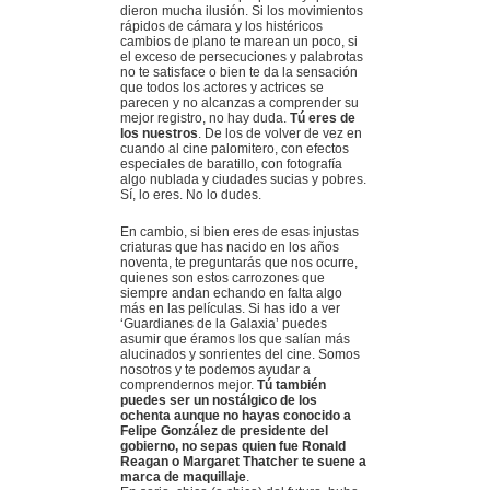
dieron mucha ilusión. Si los movimientos
rápidos de cámara y los histéricos
cambios de plano te marean un poco, si
el exceso de persecuciones y palabrotas
no te satisface o bien te da la sensación
que todos los actores y actrices se
parecen y no alcanzas a comprender su
mejor registro, no hay duda.
Tú eres de
los nuestros
. De los de volver de vez en
cuando al cine palomitero, con efectos
especiales de baratillo, con fotografía
algo nublada y ciudades sucias y pobres.
Sí, lo eres. No lo dudes.
En cambio, si bien eres de esas injustas
criaturas que has nacido en los años
noventa, te preguntarás que nos ocurre,
quienes son estos carrozones que
siempre andan echando en falta algo
más en las películas. Si has ido a ver
‘Guardianes de la Galaxia’ puedes
asumir que éramos los que salían más
alucinados y sonrientes del cine. Somos
nosotros y te podemos ayudar a
comprendernos mejor.
Tú también
puedes ser un nostálgico de los
ochenta aunque no hayas conocido a
Felipe González de presidente del
gobierno, no sepas quien fue Ronald
Reagan o Margaret Thatcher te suene a
marca de maquillaje
.