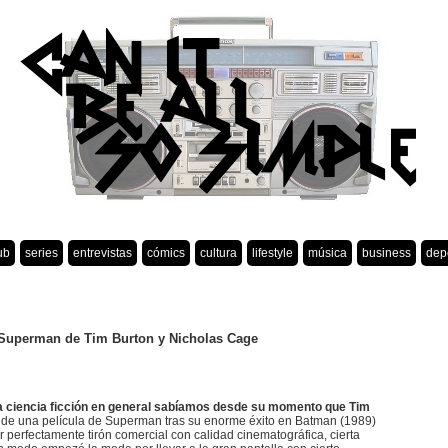
ub
series
entrevistas
cómics
cultura
lifestyle
música
business
dep
l Superman de Tim Burton y Nicholas Cage
 la ciencia ficción en general sabíamos desde su momento que Tim
 de una película de Superman tras su enorme éxito en Batman (1989)
perfectamente tirón comercial con calidad cinematográfica, cierta