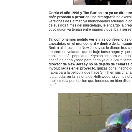
Corría el año 1996 y Tim Burton era ya un direct
tirón probado a pesar de una filmografía
no excesi
versiones de Batman ya mencionadas además lo conve
de sus dos filmes del murciélago, le encargó la pr
cuyo guión ya tenían entre manos y que iba a ser r
Tal como hemos podido ver en las conferencias q
anécdotas en el mundo nerd y dentro de la maqui
Smith) al director de New Jersey se le dieron tres
apareciese volando, que el traje fuese negro y que a
habitante más popular de Krypton acabara volando y 
acabó dejando y todo para nada ya que Smith tambi
director de New Jersey no ha dejado de cebarse
involucradas en el proyecto
, quizás por el hecho 
había para la película que hace Smith en sus charl
iba a rodar en la historia de Hollywood, si vemos e
hablamos la percepción que tenemos en bien distin
sueño.