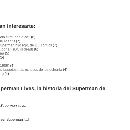
an interesarte:
todo el mundo dice?
(8)
e Atlantis
(7)
 Superman hijo rojo, de DC cómics
(7)
por allí (DC is dead)
(6)
ena
(5)
(5)
 1989)
(4)
os juguetes más exitosos de los ochenta
(4)
erg
(4)
perman Lives, la historia del Superman de
r Superman
says:
 ser Superman […]