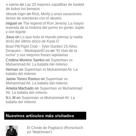
o xaime
on
Las 20 mejores zapatillas de basket
de todos los tiempos
vlbook login
on
Rick, Morty y unas vacaciones
llenas de aventuras con el abuelo
miguel
on
The legend of Ron Jeremy. La mayor
leyenda de la historia del porno es gordo, bajito
y con bigote
Jisus
on
Lo que todo el mundo piensa (y nadie
dice) del último disco de Kase.O
Brad Pitt Fight Club – Tyler Durden 25 Años
Después – MediapanEl.es
on
“El club de la
lucha” y sus mejores frases lapidarias
Cristina Moreno Santos
on
Superman vs
Muhammad Ali: La batalla del milenio
Hernan
on
Superman vs Muhammad Ali: La
batalla del milenio
Jaime Torres Ramos
on
Superman vs
Muhammad Ali: La batalla del milenio
Amelia Machado
on
Superman vs Muhammad
Ali: La batalla del milenio
N.L.M
on
Superman vs Muhammad Ali: La
batalla del milenio
Nuestros artículos más visitados
El Chiste de Pagliacci (Rorschach
en 'Watchmen')