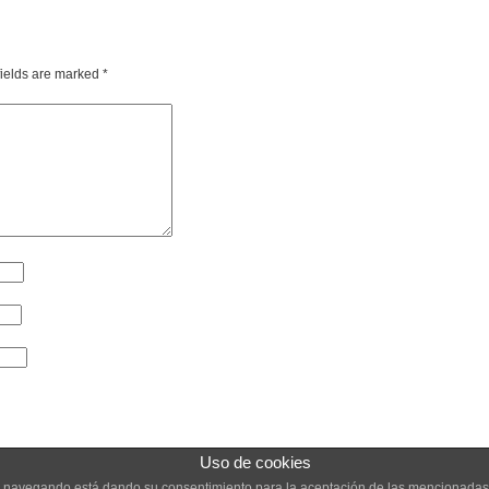
fields are marked
*
Uso de cookies
inúa navegando está dando su consentimiento para la aceptación de las mencionadas