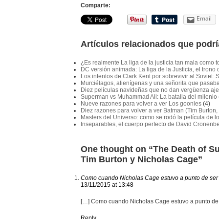
Comparte:
Email
Artículos relacionados que podrí
¿Es realmente La liga de la justicia tan mala como 
DC versión animada: La liga de la Justicia, el trono d
Los intentos de Clark Kent por sobrevivir al Soviet:
Murciélagos, alienígenas y una señorita que pasaba 
Diez películas navideñas que no dan vergüenza aj
Superman vs Muhammad Ali: La batalla del milenio
Nueve razones para volver a ver Los goonies
(4)
Diez razones para volver a ver Batman (Tim Burton,
Masters del Universo: como se rodó la película de l
Inseparables, el cuerpo perfecto de David Cronenb
One thought on “
The Death of Su
Tim Burton y Nicholas Cage
”
Como cuando Nicholas Cage estuvo a punto de se
13/11/2015 at 13:48
[…] Como cuando Nicholas Cage estuvo a punto de
Reply