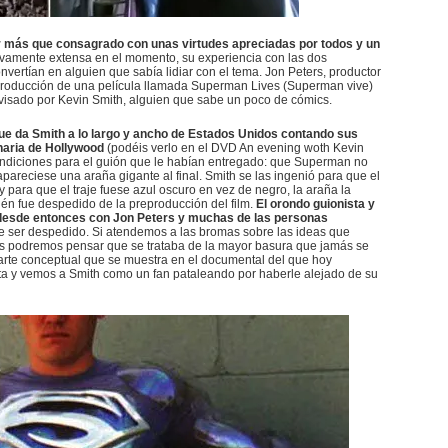
or más que consagrado con unas virtudes apreciadas por todos y un
vamente extensa en el momento, su experiencia con las dos
rtían en alguien que sabía lidiar con el tema. Jon Peters, productor
eproducción de una película llamada Superman Lives (Superman vive)
evisado por Kevin Smith, alguien que sabe un poco de cómics.
ue da Smith a lo largo y ancho de Estados Unidos contando sus
naria de Hollywood
(podéis verlo en el DVD An evening woth Kevin
 condiciones para el guión que le habían entregado: que Superman no
pareciese una araña gigante al final. Smith se las ingenió para que el
para que el traje fuese azul oscuro en vez de negro, la araña la
én fue despedido de la preproducción del film.
El orondo guionista y
 desde entonces con Jon Peters y muchas de las personas
de ser despedido. Si atendemos a las bromas sobre las ideas que
as podremos pensar que se trataba de la mayor basura que jamás se
l arte conceptual que se muestra en el documental del que hoy
ta y vemos a Smith como un fan pataleando por haberle alejado de su