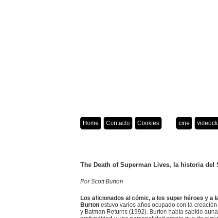
Home
Contacto
Cookies
cine
videocl
The Death of Superman Lives, la historia de
Por Scott Burton
Los aficionados al cómic, a los super héroes y a
Burton
estuvo varios años ocupado con la creación
y Batman Returns (1992). Burton había sabido aunar 