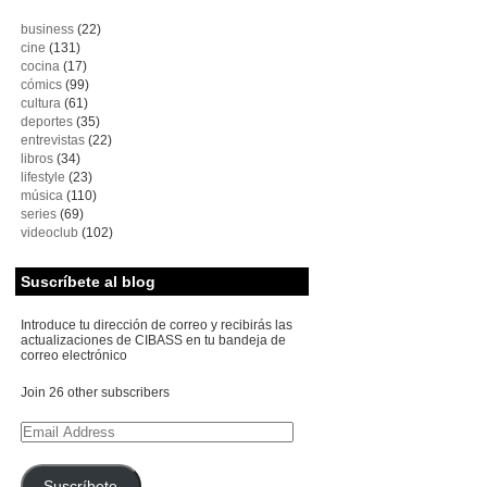
business
(22)
cine
(131)
cocina
(17)
cómics
(99)
cultura
(61)
deportes
(35)
entrevistas
(22)
libros
(34)
lifestyle
(23)
música
(110)
series
(69)
videoclub
(102)
Suscríbete al blog
Introduce tu dirección de correo y recibirás las
actualizaciones de CIBASS en tu bandeja de
correo electrónico
Join 26 other subscribers
Email
Address
Suscríbete