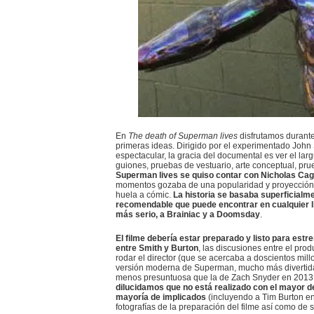
En
The death of Superman lives
disfrutamos durante 
primeras ideas. Dirigido por el experimentado Joh
espectacular, la gracia del documental es ver el la
guiones, pruebas de vestuario, arte conceptual, prue
Superman lives se quiso contar con Nicholas Ca
momentos gozaba de una popularidad y proyección 
huela a cómic.
La historia se basaba superficial
recomendable que puede encontrar en cualquier lib
más serio, a Brainiac y a Doomsday
.
El filme debería estar preparado y listo para estr
entre Smith y Burton
, las discusiones entre el prod
rodar el director (que se acercaba a doscientos mil
versión moderna de Superman, mucho más divertida q
menos presuntuosa que la de Zach Snyder en 2013
dilucidamos que no está realizado con el mayor d
mayoría de implicados
(incluyendo a Tim Burton en
fotografías de la preparación del filme así como de 