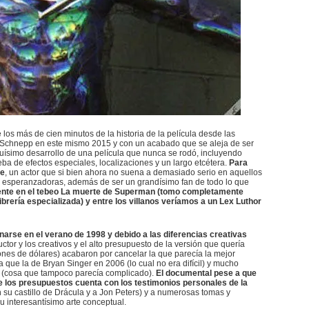
los más de cien minutos de la historia de la película desde las
n Schnepp en este mismo 2015 y con un acabado que se aleja de ser
rguísimo desarrollo de una película que nunca se rodó, incluyendo
ba de efectos especiales, localizaciones y un largo etcétera.
Para
ge
, un actor que si bien ahora no suena a demasiado serio en aquellos
esperanzadoras, además de ser un grandísimo fan de todo lo que
mente en el tebeo La muerte de Superman (tomo completamente
rería especializada) y entre los villanos veríamos a un Lex Luthor
enarse en el verano de 1998 y debido a las diferencias creativas
uctor y los creativos y el alto presupuesto de la versión que quería
lones de dólares) acabaron por cancelar la que parecía la mejor
ue la de Bryan Singer en 2006 (lo cual no era difícil) y mucho
 (cosa que tampoco parecía complicado).
El documental pese a que
e los presupuestos cuenta con los testimonios personales de la
 su castillo de Drácula y a Jon Peters) y a numerosas tomas y
su interesantísimo arte conceptual.