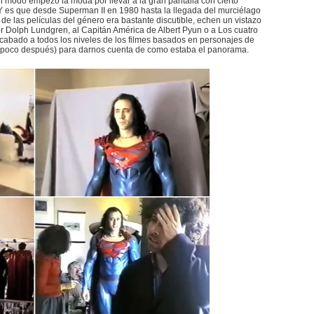
 modo empezó la moda por llevar a la gran pantalla con cierto
Y es que desde Superman II en 1980 hasta la llegada del murciélago
e las películas del género era bastante discutible, echen un vistazo
or Dolph Lundgren, al Capitán América de Albert Pyun o a Los cuatro
cabado a todos los niveles de los filmes basados en personajes de
un poco después) para darnos cuenta de como estaba el panorama.