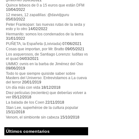
giratorias
31/05/2022
Quince tebeos de 0 a 15 euros que están DFM
10/04/2022
12 meses, 12 zapatillas: @davidjguru
05/03/2022
Peter Frankopan: las nuevas rutas de la seda y
esto y lo otro
14/02/2022
Hermanito: somos los condenados de la tierra
31/01/2022
PUÑETA, la Españeta (Lixiviada)
07/06/2021
Cosas que importan, por Mr. Bratto
09/05/2021
Los asquerosos, de Santiago Lorenzo: luditas vs
el quad
04/03/2021
UMMO: ovnis en la barba de Jiménez del Oso
09/06/2019
Todo lo que siempre quisiste saber sobre
Masters del Universo: Entrevistamos a La cueva
del terror
20/01/2019
Un día más con vida
18/12/2018
Diez películas (recientes) que deberías volver a
ver
05/12/2018
La balada de los Coen
22/11/2018
Stan Lee, superhéroe de la cultura popular
15/11/2018
Venom, el simbionte sin cabeza
15/10/2018
Últimos comentarios