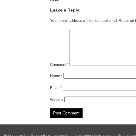
Leave a Reply
Your email address will not be published.
Required 
Comment
*
Name
*
Email
*
Website
Este sitio web utiliza cookies para mejorar la experiencia de usuario. Si cont