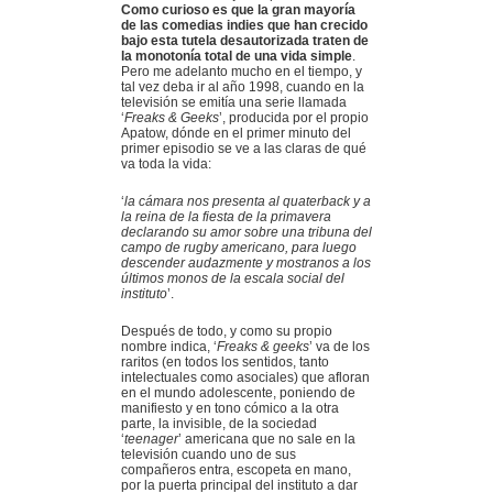
Como curioso es que la gran mayoría
de las comedias indies que han crecido
bajo esta tutela desautorizada traten de
la monotonía total de una vida simple
.
Pero me adelanto mucho en el tiempo, y
tal vez deba ir al año 1998, cuando en la
televisión se emitía una serie llamada
‘
Freaks & Geeks
’, producida por el propio
Apatow, dónde en el primer minuto del
primer episodio se ve a las claras de qué
va toda la vida:
‘
la cámara nos presenta al quaterback y a
la reina de la fiesta de la primavera
declarando su amor sobre una tribuna del
campo de rugby americano, para luego
descender audazmente y mostranos a los
últimos monos de la escala social del
instituto
’.
Después de todo, y como su propio
nombre indica, ‘
Freaks & geeks
’ va de los
raritos (en todos los sentidos, tanto
intelectuales como asociales) que afloran
en el mundo adolescente, poniendo de
manifiesto y en tono cómico a la otra
parte, la invisible, de la sociedad
‘
teenager
’ americana que no sale en la
televisión cuando uno de sus
compañeros entra, escopeta en mano,
por la puerta principal del instituto a dar