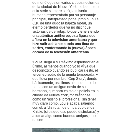
de monólogos en varios clubes nocturnos
de la ciudad de Nueva York. Lo bueno de
esta serie siempre será, la miseria
humana representada por su personaje
principal, interpretado por el propio Louis
C.K, de una dudosa bajeza moral, un
eterno perdedor que ya no distingue
victorias de derrotas;
lo que viene siendo
un auténtico antihéroe, esa figura que
aflora en la televisión americana y que
hizo salir adelante a toda una flota de
series, conformando la (nueva) época
dorada de la televisión americana
.
‘
Louie
’ llega a su máximo esplendor en el
último, al menos cuando yo lo ví ya que
desconozco cuando se publicará esto, el
tercer episodio de la quinta temporada, y
que lleva por nombre ‘Cop Story’, dónde
básicamente, asistimos al encuentro de
Louie con un antiguo novio de su
hermana, que para colmo es policía en la
ciudad de Nueva York, mostrándose
como un ‘asshole’ profesional, sin tener
muy claro cómo, Louie acaba saliendo
con él, a ‘disfrutar’ de un partido de los
Knicks (si es que eso puede disfrutarse) y
a tomar algo como buenos amigos, que
no son.