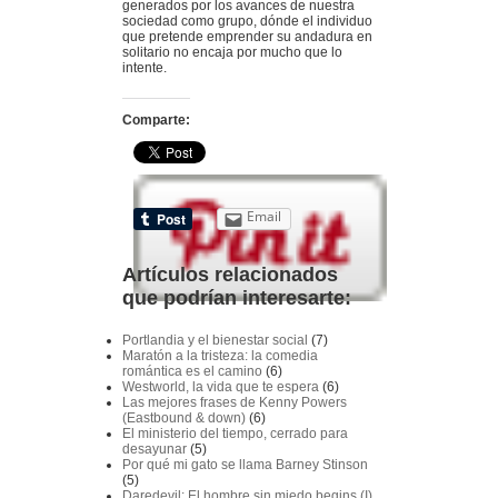
generados por los avances de nuestra
sociedad como grupo, dónde el individuo
que pretende emprender su andadura en
solitario no encaja por mucho que lo
intente.
Comparte:
Email
Artículos relacionados
que podrían interesarte:
Portlandia y el bienestar social
(7)
Maratón a la tristeza: la comedia
romántica es el camino
(6)
Westworld, la vida que te espera
(6)
Las mejores frases de Kenny Powers
(Eastbound & down)
(6)
El ministerio del tiempo, cerrado para
desayunar
(5)
Por qué mi gato se llama Barney Stinson
(5)
Daredevil: El hombre sin miedo begins (I)