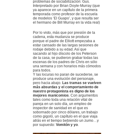
problemas de sociabilización: Gus.
Interpretado por Brian Doyle-Murray (que
ya aparece en un capítulo de la primera
temporada como profesor de la escuela
de modelos ‘El Guapo’, y que resulta ser
el hermano de Bill Murray en la vida real)
Por lo visto, más que por presión de la
cadena, esta mudanza se produce
porque el padre de Elliott empezaba a
estar cansado de las largas sesiones de
rodaje debido a su edad. Así que
sacando al hijo díscolo de los Peterson
de la casa, se pudieron grabar todas las
escenas de los padres de Chris en sólo
una semana y con horarios más cómodos
para todos.
Y las locuras no paran de sucederse, se
produce una evolución del personaje,
pero hacia abajo.
Las tramas se vuelven
más absurdas y el comportamiento de
nuestro protagonista es digno de los
mejores manicomios
. Con argumentos
tales como toda una relación vital de
pareja en un solo día, un empleo de
inspector de sanidad en el que es
sobornado por cinco dólares, un trabajo
como gigoló, un capítulo en el que viaja
atrás en el tiempo bebiendo un zumo…y
por supuesto:
Vomitón y yo
.