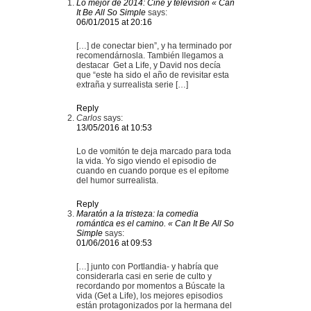
Lo mejor de 2014: Cine y televisión « Can
It Be All So Simple
says:
06/01/2015 at 20:16
[…] de conectar bien”, y ha terminado por
recomendárnosla. También llegamos a
destacar Get a Life, y David nos decía
que “este ha sido el año de revisitar esta
extraña y surrealista serie […]
Reply
Carlos
says:
13/05/2016 at 10:53
Lo de vomitón te deja marcado para toda
la vida. Yo sigo viendo el episodio de
cuando en cuando porque es el epítome
del humor surrealista.
Reply
Maratón a la tristeza: la comedia
romántica es el camino. « Can It Be All So
Simple
says:
01/06/2016 at 09:53
[…] junto con Portlandia- y habría que
considerarla casi en serie de culto y
recordando por momentos a Búscate la
vida (Get a Life), los mejores episodios
están protagonizados por la hermana del