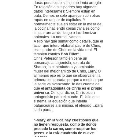
duras penas que su hijo no tenía arreglo.
En relación a sus padres hay algunos
datos interesantes: Siempre están en
bata. De hecho sólo aparecen con otras
ropas en un par de capítulos. Y
normalmente suelen estar en la mesa de
la cocina haciendo cosas triviales como
limpiar armas de fuego o taxidermizar
animales. Lo normal, vamos.
A ello hay que sumar como detalle, que el
actor que interpretaba al padre de Chris,
es el padre de Chris en la vida real. El
también cómico
Bob Elliott
.
Chris Peterson también tiene un
personaje antagonista, se trata de
Sharon, la controladora y dominatrix
mujer del mejor amigo de Chris, Larry. O
al menos eso es lo que se observa en la
primera temporada, porque a medida que
la serie va avanzando, te das cuenta de
que
el antagonista de Chris es el propio
universo
. O mejor dicho, Chris es un
antagonista para el mundo. El fallo en el
sistema, la ecuación que intenta
balancearse a sí misma, el elegido…para
liarla parda.
“-Mary, en la vida hay cuestiones que
no tienen respuesta, como de donde
procede la carne, como respiran los
peces, o la raíz cuadrada de nueve