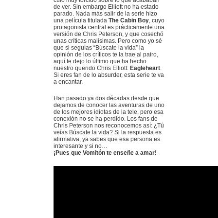
culo muy torcido sobre lo que acababan
de ver. Sin embargo Elliott no ha estado
parado. Nada más salir de la serie hizo
una película titulada
The Cabin Boy
, cuyo
protagonista central es prácticamente una
versión de Chris Peterson, y que cosechó
unas críticas malísimas. Pero como yo sé
que si seguías “Búscate la vida” la
opinión de los críticos te la trae al pairo,
aquí te dejo lo último que ha hecho
nuestro querido Chris Elliott:
Eagleheart
.
Si eres fan de lo absurder, esta serie te va
a encantar.
Han pasado ya dos décadas desde que
dejamos de conocer las aventuras de uno
de los mejores idiotas de la tele, pero esa
conexión no se ha perdido. Los fans de
Chris Peterson nos reconocemos así: ¿Tú
veías Búscate la vida? Si la respuesta es
afirmativa, ya sabes que esa persona es
interesante y si no…
¡Pues que Vomitón te enseñe a amar!