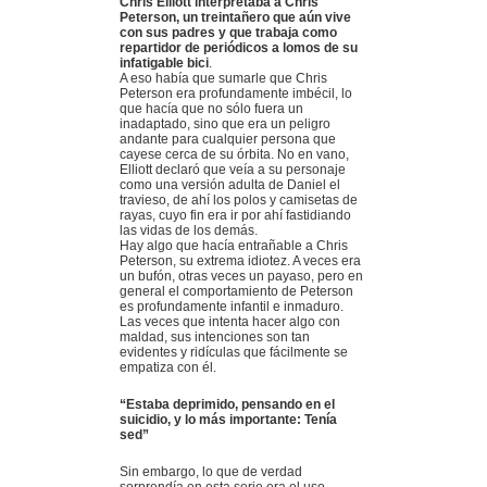
Chris Elliott interpretaba a Chris
Peterson, un treintañero que aún vive
con sus padres y que trabaja como
repartidor de periódicos a lomos de su
infatigable bici
.
A eso había que sumarle que Chris
Peterson era profundamente imbécil, lo
que hacía que no sólo fuera un
inadaptado, sino que era un peligro
andante para cualquier persona que
cayese cerca de su órbita. No en vano,
Elliott declaró que veía a su personaje
como una versión adulta de Daniel el
travieso, de ahí los polos y camisetas de
rayas, cuyo fin era ir por ahí fastidiando
las vidas de los demás.
Hay algo que hacía entrañable a Chris
Peterson, su extrema idiotez. A veces era
un bufón, otras veces un payaso, pero en
general el comportamiento de Peterson
es profundamente infantil e inmaduro.
Las veces que intenta hacer algo con
maldad, sus intenciones son tan
evidentes y ridículas que fácilmente se
empatiza con él.
“Estaba deprimido, pensando en el
suicidio, y lo más importante: Tenía
sed”
Sin embargo, lo que de verdad