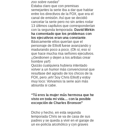
zoo sobre ruedas
”
Estaba claro que con premisas
semejantes la serie iba a dar que hablar
entre los directivos de la FOX, que era el
canal de emisión. Así que se decidió
cancelar la serie pero no sin antes rodar
13 últimos capítulos que corresponderían
con la segunda temporada.
David Mirkin
ha comentado que los problemas con
los ejecutivos eran una constante
.
Básicamente ellos querían que el
personaje de Elliott fuese avanzando y
madurando poco a poco. (Oh sí, eso sí
que hace mucha risa señores ejecutivos.
¡¡Gestionen y dejen a los artistas crear
hombre ya!!)
Quizás cualquiera hubiera intentado
volver a un humor más convencional que
resultase del agrado de los chicos de la
FOX, pero ¡eh! Soy Chris Elliott y estoy
muy loco: Volvamos la serie aún más
absurda si cabe.
“Tú eres la mujer más hermosa que he
visto en toda mi vida… con la posible
excepción de Charles Bronson”
Dicho y hecho, en esta segunda
temporada Chris se va de casa de sus
padres y se queda a vivir en el garaje de
un ex-policía alcohólico y con graves