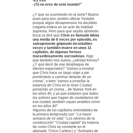
-Es tres
-¡Tú no eres de este mundo!”
¿Y que va ocurriendo en la serie? Bueno
pues para eso, podéis utilizar Youtube
porque algún desaprensivo ha decidido
colgarla entera en un acto de maldad
suprema. Pero para que vayáis abriendo
boca os diré que
Chris es llamado idiota
una media de 6 veces por episodio, es
salvajemente golpeado incontables
veces y también muere en unos 11
capítulos, de algunas formas
maravillosamente surrealistas
. Algo
que también nos suena, ¿verdad Kenny?
¿Y qué decir de ese despliegue de
efectos especiales? “
Vamos a mostrar
que Chris hace un largo viaje a pie
poniéndolo a caminar delante de un
croma
”, o bien “
vamos a enseñar la
estancia de Chris en la Gran Ciudad,
poniendo un croma…de Nueva York en
los años 40, y ya que estamos que todos
los actores que hagan de ciudadanos de
esa ciudad, también vayan vestidos como
en los años 40
”
Algunos de los capítulos inolvidables de
la primera temporada son: “
La mejor
semana de mi vida
” “
Los obreros de la
construcción
” “
Ciudad capital
” (la historia
de como Chris se convierte en el
afamado ‘Chico Cartera’) y “
Animales de