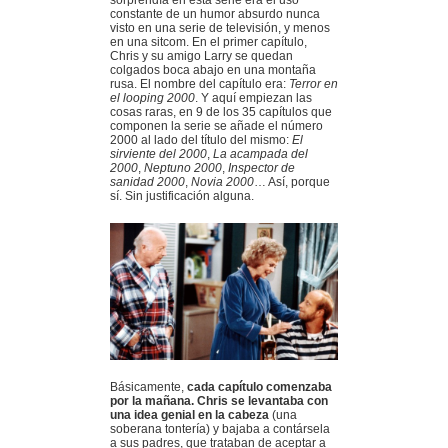
sorprendía en esta serie era el uso
constante de un humor absurdo nunca
visto en una serie de televisión, y menos
en una sitcom. En el primer capítulo,
Chris y su amigo Larry se quedan
colgados boca abajo en una montaña
rusa. El nombre del capítulo era:
Terror en
el looping 2000
. Y aquí empiezan las
cosas raras, en 9 de los 35 capítulos que
componen la serie se añade el número
2000 al lado del título del mismo:
El
sirviente del 2000
,
La acampada del
2000
,
Neptuno 2000
,
Inspector de
sanidad 2000
,
Novia 2000
… Así, porque
sí. Sin justificación alguna.
Básicamente,
cada capítulo comenzaba
por la mañana. Chris se levantaba con
una idea genial en la cabeza
(una
soberana tontería) y bajaba a contársela
a sus padres, que trataban de aceptar a