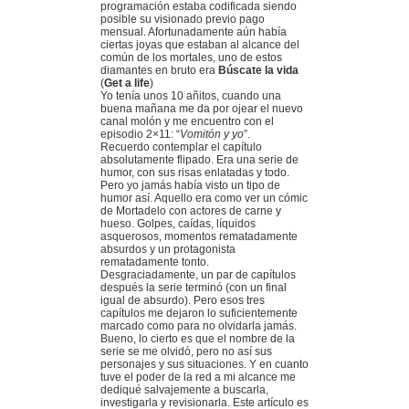
programación estaba codificada siendo
posible su visionado previo pago
mensual. Afortunadamente aún había
ciertas joyas que estaban al alcance del
común de los mortales, uno de estos
diamantes en bruto era
Búscate la vida
(
Get a life
)
Yo tenía unos 10 añitos, cuando una
buena mañana me da por ojear el nuevo
canal molón y me encuentro con el
episodio 2×11: “
Vomitón y yo
”.
Recuerdo contemplar el capítulo
absolutamente flipado. Era una serie de
humor, con sus risas enlatadas y todo.
Pero yo jamás había visto un tipo de
humor así. Aquello era como ver un cómic
de Mortadelo con actores de carne y
hueso. Golpes, caídas, líquidos
asquerosos, momentos rematadamente
absurdos y un protagonista
rematadamente tonto.
Desgraciadamente, un par de capítulos
después la serie terminó (con un final
igual de absurdo). Pero esos tres
capítulos me dejaron lo suficientemente
marcado como para no olvidarla jamás.
Bueno, lo cierto es que el nombre de la
serie se me olvidó, pero no así sus
personajes y sus situaciones. Y en cuanto
tuve el poder de la red a mi alcance me
dediqué salvajemente a buscarla,
investigarla y revisionarla. Este artículo es