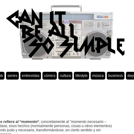
ub
series
entrevistas
cómics
cultura
lifestyle
música
business
dep
 refiere al “
momento
“
, concretamente al “
momento necesario –
tratase, esos hechos (normalmente personas, cosas u otros elementos)
to justo y necesario, transformándose, en cierto sentido y sin