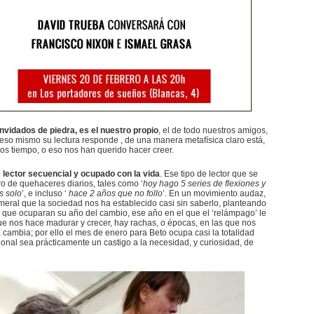
onvidados de piedra, es el nuestro propio
, el de todo nuestros amigos,
eso mismo su lectura responde , de una manera metafísica claro está,
 tiempo, o eso nos han querido hacer creer.
lector secuencial y ocupado con la vida
. Ese tipo de lector que se
o de quehaceres diarios, tales como ‘
hoy hago 5 series de flexiones y
s solo
’, e incluso ‘
hace 2 años que no follo
’. En un movimiento audaz,
meral que la sociedad nos ha establecido casi sin saberlo, planteando
s, que ocuparan su año del cambio, ese año en el que el ‘relámpago’ le
ue nos hace madurar y crecer, hay rachas, o épocas, en las que nos
cambia; por ello el mes de enero para Beto ocupa casi la totalidad
onal sea prácticamente un castigo a la necesidad, y curiosidad, de