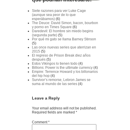
Siete razones para ver Luke Cage
(aunque sea peor de lo que
esperábamos)
(6)
The Deuce: David Simon, bacon, bourbon
y porno en Times Square
(6)
Daredevil: El hombre sin miedo begins
(segunda parte)
(5)
Por qué mi gato se llama Barney Stinson
(5)
Las once nuevas series que aterrizan en
2015
(5)
El regreso de Prison Break diez años
después
(5)
Estos Vikingos lo tienen todo
(4)
Billions: Power is the ultimate currency
(4)
Empire: Terrence Howard y los billonarios
del hip hop
(4)
Survivor’s remorse, Lebron James se
suma al mundo de las series
(4)
Leave a Reply
Your email address will not be published.
Required fields are marked
*
Comment
*