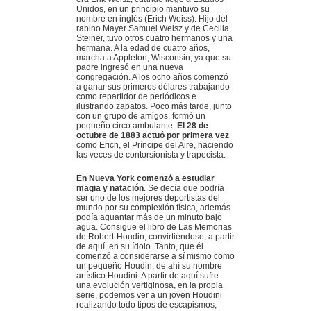
Unidos, en un principio mantuvo su
nombre en inglés (Erich Weiss). Hijo del
rabino Mayer Samuel Weisz y de Cecilia
Steiner, tuvo otros cuatro hermanos y una
hermana. A la edad de cuatro años,
marcha a Appleton, Wisconsin, ya que su
padre ingresó en una nueva
congregación. A los ocho años comenzó
a ganar sus primeros dólares trabajando
como repartidor de periódicos e
ilustrando zapatos. Poco más tarde, junto
con un grupo de amigos, formó un
pequeño circo ambulante.
El 28 de
octubre de 1883 actuó por primera vez
como Erich, el Príncipe del Aire, haciendo
las veces de contorsionista y trapecista.
En Nueva York comenzó a estudiar
magia y natación
. Se decía que podría
ser uno de los mejores deportistas del
mundo por su complexión física, además
podía aguantar más de un minuto bajo
agua. Consigue el libro de Las Memorias
de Robert-Houdin, convirtiéndose, a partir
de aquí, en su ídolo. Tanto, que él
comenzó a considerarse a sí mismo como
un pequeño Houdin, de ahí su nombre
artístico Houdini. A partir de aquí sufre
una evolución vertiginosa, en la propia
serie, podemos ver a un joven Houdini
realizando todo tipos de escapismos,