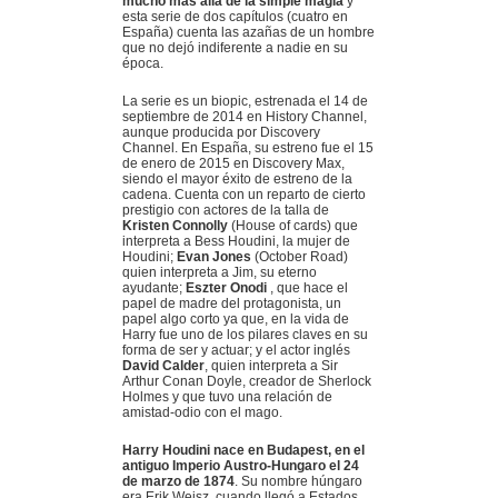
mucho más allá de la simple magia
y
esta serie de dos capítulos (cuatro en
España) cuenta las azañas de un hombre
que no dejó indiferente a nadie en su
época.
La serie es un biopic, estrenada el 14 de
septiembre de 2014 en History Channel,
aunque producida por Discovery
Channel. En España, su estreno fue el 15
de enero de 2015 en Discovery Max,
siendo el mayor éxito de estreno de la
cadena. Cuenta con un reparto de cierto
prestigio con actores de la talla de
Kristen Connolly
(House of cards) que
interpreta a Bess Houdini, la mujer de
Houdini;
Evan Jones
(October Road)
quien interpreta a Jim, su eterno
ayudante;
Eszter Onodi
, que hace el
papel de madre del protagonista, un
papel algo corto ya que, en la vida de
Harry fue uno de los pilares claves en su
forma de ser y actuar; y el actor inglés
David Calder
, quien interpreta a Sir
Arthur Conan Doyle, creador de Sherlock
Holmes y que tuvo una relación de
amistad-odio con el mago.
Harry Houdini nace en Budapest, en el
antiguo Imperio Austro-Hungaro el 24
de marzo de 1874
. Su nombre húngaro
era Erik Weisz, cuando llegó a Estados