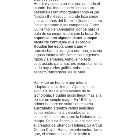
Houdini y su equipo viajaron por todo el
mundo, haciendo espectáculos para
personajes tan importantes como el Zar
Nicolás II y Rasputín, donde hizo sonar
las campanas del Kremlin (realmente era
Jim disparando a las campanas). O con
Guillermo II en Alemania, donde paró la
bala de su mejor tirador con la boca.
Se
especula con algunos datos- aunque
bastante confusos- que el propio
Houdini fue espía americano
y,
aprovechando esta gira europea, sacaría
jugosa información sobre los dirigentes
rusos y alemanes. Aunque no esté
contrastado para muchos biógrafos, en la
serie hay varios guiños sobre este
aspecto “misterioso” de su vida.
Harry fue un hombre que intentó
adaptarse a su tiempo. A principios del
siglo XX, tras el gran avance de la
tecnología, Houdini quiso llegar más allá
de ser un simple mago. En 1910 fue el
primer hombre en volar sobre suelo
australiano. Realizó varias películas
como protagonista y escribió una
colección de libros sobre la historia de la
magia. En esta época, tuvo amistad con
el creador de Sherlock Holmes, Sir Arthur
Conan Doyle. Había respeto mutuo, tanto
que, el creador escocés le invitó a