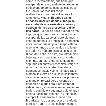
como la metamorfosis, que tiene que
escapar de un saco metido dentro de un
baúl ayudado por su esposa, este truco
fue uno de los más utilizados
realizándola unas diez mil veces a lo
largo de su vida;
el Escape con las
Esposas, un truco donde el mago se
escapaba de una serie de cadenas y
esposas dentro de una celda real de
una cárcel
, la policía solía quedar en mal
lugar ya que demostraba que se podía
escapar de las cárceles, pero dio mucha
imagen buena a la prensa, que comenzó
a vislumbrar que un joven mago estaba
revolucionando espectáculos a lo largo
del país. Su número estrella solía ser el
Bidón de Leche, en éste, era introducido
bajo agua en una cámara acorazada,
mientras, un reloj gigante contaba los
segundos mientras el escapista, valga la
redundancia, escapaba. Llegaba a
permanecer hasta veinte minutos tras un
biombo, lo cierto es que solía salir antes
de un minuto, muchas veces se podía ver
al mago entre bastidores leyendo un
periódico o algún libro. Para entrenar
este número, solía meterse dentro de una
bañera con hielo y aguantar bajo el agua
helada hasta tres minutos. Su intención
siempre fue superarse. Una vez en
Broadway hizo desaparecer un elefante,
pero, sin duda, el truco más arriesgado