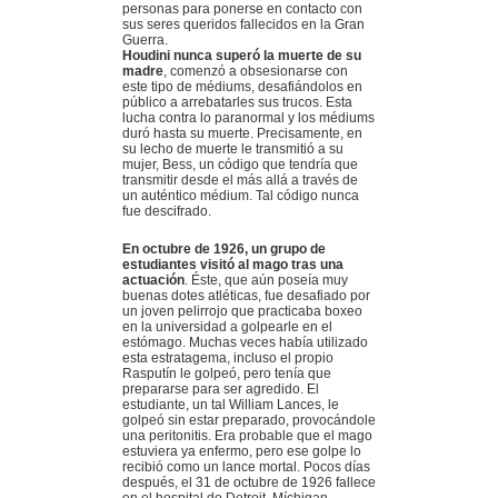
personas para ponerse en contacto con
sus seres queridos fallecidos en la Gran
Guerra.
Houdini nunca superó la muerte de su
madre
, comenzó a obsesionarse con
este tipo de médiums, desafiándolos en
público a arrebatarles sus trucos. Esta
lucha contra lo paranormal y los médiums
duró hasta su muerte. Precisamente, en
su lecho de muerte le transmitió a su
mujer, Bess, un código que tendría que
transmitir desde el más allá a través de
un auténtico médium. Tal código nunca
fue descifrado.
En octubre de 1926, un grupo de
estudiantes visitó al mago tras una
actuación
. Éste, que aún poseía muy
buenas dotes atléticas, fue desafiado por
un joven pelirrojo que practicaba boxeo
en la universidad a golpearle en el
estómago. Muchas veces había utilizado
esta estratagema, incluso el propio
Rasputín le golpeó, pero tenía que
prepararse para ser agredido. El
estudiante, un tal William Lances, le
golpeó sin estar preparado, provocándole
una peritonitis. Era probable que el mago
estuviera ya enfermo, pero ese golpe lo
recibió como un lance mortal. Pocos días
después, el 31 de octubre de 1926 fallece