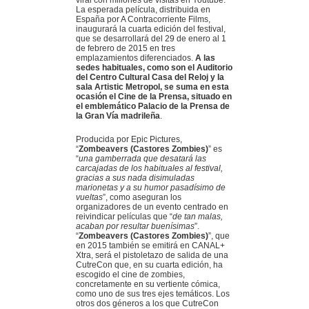
La esperada película, distribuida en
España por A Contracorriente Films,
inaugurará la cuarta edición del festival,
que se desarrollará del 29 de enero al 1
de febrero de 2015 en tres
emplazamientos diferenciados.
A las
sedes habituales, como son el Auditorio
del Centro Cultural Casa del Reloj y la
sala Artistic Metropol, se suma en esta
ocasión el Cine de la Prensa, situado en
el emblemático Palacio de la Prensa de
la Gran Vía madrileña
.
Producida por Epic Pictures,
“
Zombeavers (Castores Zombies)
” es
“
una gamberrada que desatará las
carcajadas de los habituales al festival,
gracias a sus nada disimuladas
marionetas y a su humor pasadísimo de
vueltas
”, como aseguran los
organizadores de un evento centrado en
reivindicar películas que “
de tan malas,
acaban por resultar buenísimas
”.
“
Zombeavers (Castores Zombies)
”, que
en 2015 también se emitirá en CANAL+
Xtra, será el pistoletazo de salida de una
CutreCon que, en su cuarta edición, ha
escogido el cine de zombies,
concretamente en su vertiente cómica,
como uno de sus tres ejes temáticos. Los
otros dos géneros a los que CutreCon