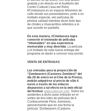
gratuita y en directo en el Auditorio del
Centro Cultural Casa del Reloj.
#Cinebasura es un espacio televisivo de
culto donde sus presentadores, junto a un
invitado especial, ven películas de
pésima calidad mientras dicen todo tipo
de chistes y chascarrillos referidos a lo
que sucede en pantalla.
De esta manera, #Cinebasura logra
convertir el visionado de películas
“infumables” en una experiencia
memorable y muy divertida
. La película
y el invitado de esta nueva entrega del
programa se darán a conocer muy pronto.
VENTA DE ENTRADAS
Las entradas para la proyección de
“Zombeavers (Castores Zombies)” del
día 29 de enero en el Cine de la Prensa,
podrán adquirirse al precio de sólo 4
euros a través de los enlaces
dispuestos a tal efecto en la web oficial
del festival
,
www.cutrecon.com
. Todos los
asistentes a dicho pase entrarán en el
sorteo de tres lotes de películas de A
Contracorriente Films. Asimismo,
aprovechando que en esa fecha la
película “Zombeavers (Castores