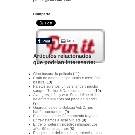
Comparte:
Email
Artículos relacionados
que podrían interesarte:
Cine basura: la película
(11)
Carta de amor a las películas cutres: Cine
basura
(10)
Paletos sureños, universitarios y mucha
sangre: ‘Tucker & Dale contra el mal’
(10)
Avengers, Infinity war: Se redefine el cine
de entretenimiento por parte de Marvel
(9)
Guardianes de la Galaxia Vol. 2: nos
habéis confundido
(9)
El antimonitor de Campamento Krypton:
Entrevistamos a José Viruete
(9)
Entre lo hortera y nosotros mismos: Los
años 90 en imágenes
(8)
El esplendor del cine cutre, entrevistamos