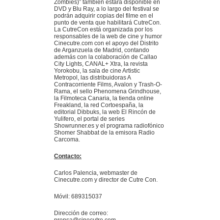
Zombies)” también estará disponible en
DVD y Blu Ray, a lo largo del festival se
podrán adquirir copias del filme en el
punto de venta que habilitará CutreCon.
La CutreCon está organizada por los
responsables de la web de cine y humor
Cinecutre.com con el apoyo del Distrito
de Arganzuela de Madrid, contando
además con la colaboración de Callao
City Lights, CANAL+ Xtra, la revista
Yorokobu, la sala de cine Artistic
Metropol, las distribuidoras A
Contracorriente Films, Avalon y Trash-O-
Rama, el sello Phenomena Grindhouse,
la Filmoteca Canaria, la tienda online
Freakland, la red Cortoespaña, la
editorial Dibbuks, la web El Rincón de
Yulifero, el portal de series
Showrunner.es y el programa radiofónico
Shomer Shabbat de la emisora Radio
Carcoma.
Contacto:
Carlos Palencia, webmaster de
Cinecutre.com y director de Cutre Con.
Móvil: 689315037
Dirección de correo:
prensa@cinecutre.com