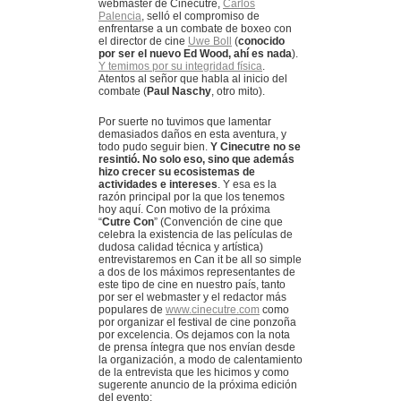
webmaster de Cinecutre,
Carlos
Palencia
, selló el compromiso de
enfrentarse a un combate de boxeo con
el director de cine
Uwe Boll
(
conocido
por ser el nuevo Ed Wood, ahí es nada
).
Y temimos por su integridad física
.
Atentos al señor que habla al inicio del
combate (
Paul Naschy
, otro mito).
Por suerte no tuvimos que lamentar
demasiados daños en esta aventura, y
todo pudo seguir bien.
Y Cinecutre no se
resintió. No solo eso, sino que además
hizo crecer su ecosistemas de
actividades e intereses
. Y esa es la
razón principal por la que los tenemos
hoy aquí. Con motivo de la próxima
“
Cutre Con
” (Convención de cine que
celebra la existencia de las películas de
dudosa calidad técnica y artística)
entrevistaremos en Can it be all so simple
a dos de los máximos representantes de
este tipo de cine en nuestro país, tanto
por ser el webmaster y el redactor más
populares de
www.cinecutre.com
como
por organizar el festival de cine ponzoña
por excelencia. Os dejamos con la nota
de prensa íntegra que nos envían desde
la organización, a modo de calentamiento
de la entrevista que les hicimos y como
sugerente anuncio de la próxima edición
del evento: