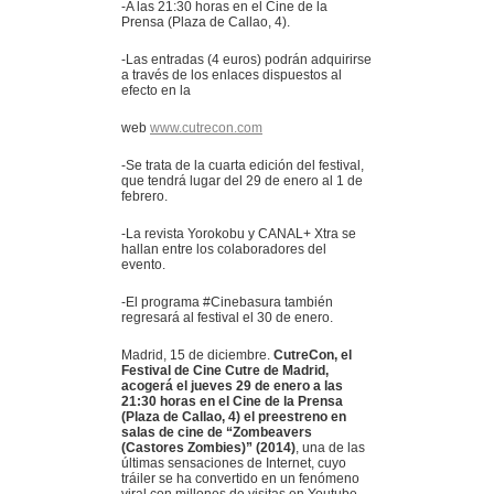
-A las 21:30 horas en el Cine de la
Prensa (Plaza de Callao, 4).
-Las entradas (4 euros) podrán adquirirse
a través de los enlaces dispuestos al
efecto en la
web
www.cutrecon.com
-Se trata de la cuarta edición del festival,
que tendrá lugar del 29 de enero al 1 de
febrero.
-La revista Yorokobu y CANAL+ Xtra se
hallan entre los colaboradores del
evento.
-El programa #Cinebasura también
regresará al festival el 30 de enero.
Madrid, 15 de diciembre.
CutreCon, el
Festival de Cine Cutre de Madrid,
acogerá el jueves 29 de enero a las
21:30 horas en el Cine de la Prensa
(Plaza de Callao, 4) el preestreno en
salas de cine de “Zombeavers
(Castores Zombies)” (2014)
, una de las
últimas sensaciones de Internet, cuyo
tráiler se ha convertido en un fenómeno
viral con millones de visitas en Youtube.