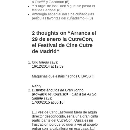
a Oso55 y Cacaman
(8)
Y ‘Fargo’ de los Coen sigue sin pasar el
test de Bechdel
(8)
Antología especial del cine cuñado (las
películas favoritas del cuñadismo-I)
(8)
2 thoughts on “
Arranca el
29 de enero la CutreCon,
el Festival de Cine Cutre
de Madrid
”
luixiToledo
says:
16/12/2014 at 12:59
Maquinas que estáis hechos CIBASS !!!
Reply
Distintos ángulos de Gran Torino
(Kowalski vs Kowalski) « Can It Be All So
Simple
says:
17/03/2015 at 00:16
[…] vez de Clint Eastwood fuera de algún
director desconocido, sería una gran cinta
participante del CutreCon. Quizá es mi
frustración porque yo quería ver al abuelo
entrar con la caballería en esa casa, […]