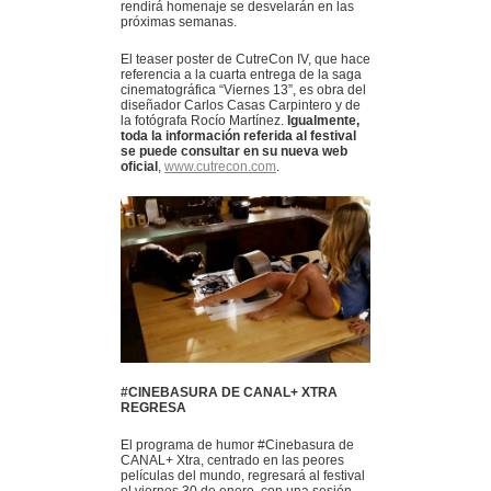
rendirá homenaje se desvelarán en las
próximas semanas.
El teaser poster de CutreCon IV, que hace
referencia a la cuarta entrega de la saga
cinematográfica “Viernes 13”, es obra del
diseñador Carlos Casas Carpintero y de
la fotógrafa Rocío Martínez.
Igualmente,
toda la información referida al festival
se puede consultar en su nueva web
oficial
,
www.cutrecon.com
.
#CINEBASURA DE CANAL+ XTRA
REGRESA
El programa de humor #Cinebasura de
CANAL+ Xtra, centrado en las peores
películas del mundo, regresará al festival
el viernes 30 de enero, con una sesión