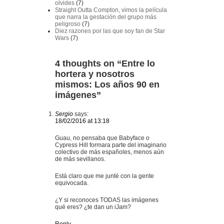
olvides
(7)
Straight Outta Compton, vimos la película
que narra la gestación del grupo más
peligroso
(7)
Diez razones por las que soy fan de Star
Wars
(7)
4 thoughts on “
Entre lo
hortera y nosotros
mismos: Los años 90 en
imágenes
”
Sergio
says:
18/02/2016 at 13:18
Guau, no pensaba que Babyface o
Cypress Hill formara parte del imaginario
colectivo de más españoles, menos aún
de más sevillanos.
Está claro que me junté con la gente
equivocada.
¿Y si reconoces TODAS las imágenes
qué eres? ¿te dan un iJam?