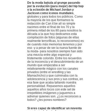
De la moda bakala al grunge pasando
por la evolución (para mejor) del hip hop
o la eclosión de Michael Jordan y
Jackson como iconos mundiales
,
globales y para todos los públicos. Como
la mayoría de los que formamos la
redacción de Can it be all so simple
nacimos entre el final de los 70 y la
primera mitad de los 80 para nosotros la
década a la que hoy dedicamos esta
compilación de fotos (algunas de ellas
realmente terroríficas, lo reconocemos) es
de cuando más memorias tenemos y por
eso -y a pesar de ser la nueva fuente de
la moda- para nosotros siempre han sido
una mezcla entre algo especial y
tristemente colorido. Entre los recuerdos
de la inocencia y el descubrimiento de un
mundo que empezaba a ser
relativamente mágico con los canales
privados (entre el wrestling y las
Mamachicho) y que culminaba con la
adolescencia y sus pros y sus contras, en
esa fase que acaba tallando nuestra
personalidad. Repasemos aquellos
aquellos años locos con este set de
irrepetibles imágenes y juguemos a
adivinar quienes son. ¿Los reconoces a
todos? ¿les pones nombres?
Si eres capaz de identificar un noventa