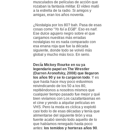
musculados de películas de acción que
rozaban la fantasía militar. El vídeo mató
a la estrella de la radio. Si amigos y
amigas, eran los años noventa.
¿Nostalgia por los 80? bah. Pasa de esas
cosas como “
Yo fuí a EGB
”. Eso es naif.
Ese dulce agujero negro sobre el que
cargamos nuestras más erradas
nostalgias no es nada comparado con
esa enana roja que fue la década
siguiente, donde todo se volvió más
global y mucho más loco. En serio.
Decía Mickey Rourke en su ya
legendario papel en The Wrestler
(Darren Aronofsky, 2008) que llegaron
los años 90 y se lo cargaron todo
. Y es
que hasta hace muy poco estuvimos
reivindicando de los 50 a los 80,
repitiéndonos a nosotros mismos que
cualquier tiempo pasado fue mejor y qué
bien vivíamos con Los cazafantasmas en
el cine y yendo a alquilar películas en
VHS. Pero la moda es cíclica y explotó
casi todo lo de esas décadas y tenía que
alimentarse del siguiente tirón y esa
fuente acabó siendo todo aquello de lo
que habíamos renegado hasta poco
antes:
los temidos y horteras años 90
.