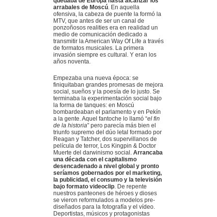
quedaba de Europa hasta alcanzar los
arrabales de Moscú
. En aquella
ofensiva, la cabeza de puente la formó la
MTV, que antes de ser un canal de
ponzoñosos realities era en realidad un
medio de comunicación dedicado a
transmitir la American Way Of Life a través
de formatos musicales. La primera
invasión siempre es cultural. Y eran los
años noventa.
Empezaba una nueva época: se
finiquitaban grandes promesas de mejora
social, sueños y la poesía de lo justo. Se
terminaba la experimentación social bajo
la forma de tanques: en Moscú
bombardeaban el parlamento y en Pekín
a la gente. Aquel fantoche lo llamó “
el fin
de la historia
” pero parecía más bien el
triunfo supremo del dúo letal formado por
Reagan y Tatcher, dos supervillanos de
película de terror, Los Kingpin & Doctor
Muerte del darwinismo social.
Arrancaba
una década con el capitalismo
desencadenado a nivel global y pronto
seríamos gobernados por el marketing,
la publicidad, el consumo y la televisión
bajo formato videoclip
. De repente
nuestros panteones de héroes y dioses
se vieron reformulados a modelos pre-
diseñados para la fotografía y el vídeo.
Deportistas, músicos y protagonistas