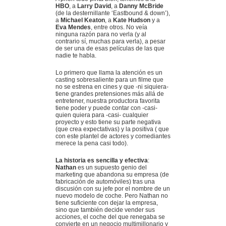
HBO
, a
Larry David
, a
Danny McBride
(de la desternillante ‘Eastbound & down’),
a
Michael Keaton
, a
Kate Hudson
y a
Eva Mendes
, entre otros. No veía
ninguna razón para no verla (y al
contrario sí, muchas para verla), a pesar
de ser una de esas películas de las que
nadie te habla.
Lo primero que llama la atención es un
casting sobresaliente para un filme que
no se estrena en cines y que -ni siquiera-
tiene grandes pretensiones más allá de
entretener, nuestra productora favorita
tiene poder y puede contar con -casi-
quien quiera para -casi- cualquier
proyecto y esto tiene su parte negativa
(que crea expectativas) y la positiva ( que
con este plantel de actores y comediantes
merece la pena casi todo).
La historia es sencilla y efectiva
:
Nathan
es un supuesto genio del
marketing que abandona su empresa (de
fabricación de automóviles) tras una
discusión con su jefe por el nombre de un
nuevo modelo de coche. Pero Nathan no
tiene suficiente con dejar la empresa,
sino que también decide vender sus
acciones, el coche del que renegaba se
convierte en un negocio multimillonario y