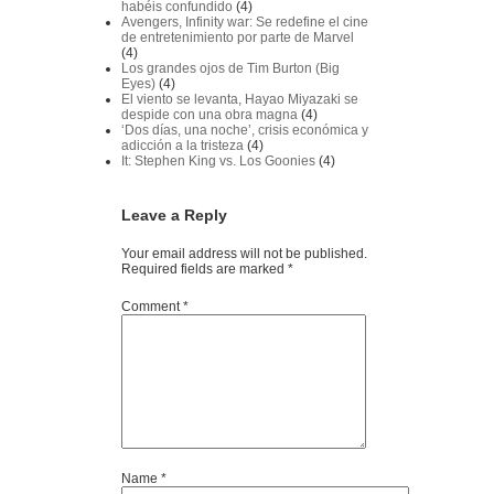
habéis confundido
(4)
Avengers, Infinity war: Se redefine el cine
de entretenimiento por parte de Marvel
(4)
Los grandes ojos de Tim Burton (Big
Eyes)
(4)
El viento se levanta, Hayao Miyazaki se
despide con una obra magna
(4)
‘Dos días, una noche’, crisis económica y
adicción a la tristeza
(4)
It: Stephen King vs. Los Goonies
(4)
Leave a Reply
Your email address will not be published.
Required fields are marked
*
Comment
*
Name
*