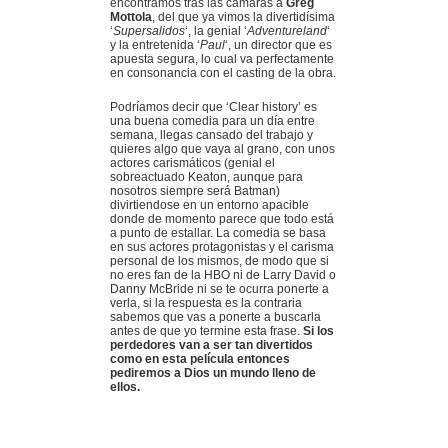
encontramos tras las cámaras a
Greg
Mottola
, del que ya vimos la divertidísima
‘
Supersalidos
‘, la genial ‘
Adventureland
‘
y la entretenida ‘
Paul
‘, un director que es
apuesta segura, lo cual va perfectamente
en consonancia con el casting de la obra.
Podríamos decir que ‘Clear history’ es
una buena comedia para un día entre
semana, llegas cansado del trabajo y
quieres algo que vaya al grano, con unos
actores carismáticos (genial el
sobreactuado Keaton, aunque para
nosotros siempre será Batman)
divirtiendose en un entorno apacible
donde de momento parece que todo está
a punto de estallar. La comedia se basa
en sus actores protagonistas y el carisma
personal de los mismos, de modo que si
no eres fan de la HBO ni de Larry David o
Danny McBride ni se te ocurra ponerte a
verla, si la respuesta es la contraria
sabemos que vas a ponerte a buscarla
antes de que yo termine esta frase.
Si los
perdedores van a ser tan divertidos
como en esta película entonces
pediremos a Dios un mundo lleno de
ellos.