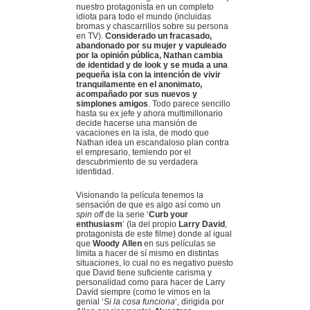
nuestro protagonista en un completo
idiota para todo el mundo (incluidas
bromas y chascarrillos sobre su persona
en TV).
Considerado un fracasado,
abandonado por su mujer y vapuleado
por la opinión pública, Nathan cambia
de identidad y de look y se muda a una
pequeña isla con la intención de vivir
tranquilamente en el anonimato,
acompañado por sus nuevos y
simplones amigos
. Todo parece sencillo
hasta su ex jefe y ahora multimillonario
decide hacerse una mansión de
vacaciones en la isla, de modo que
Nathan idea un escandaloso plan contra
el empresario, temiendo por el
descubrimiento de su verdadera
identidad.
Visionando la película tenemos la
sensación de que es algo así como un
spin off
de la serie ‘
Curb your
enthusiasm
‘ (la del propio
Larry David
,
protagonista de este filme) donde al igual
que
Woody Allen
en sus películas se
limita a hacer de sí mismo en distintas
situaciones, lo cual no es negativo puesto
que David tiene suficiente carisma y
personalidad como para hacer de Larry
David siempre (como le vimos en la
genial ‘
Si la cosa funciona
‘, dirigida por