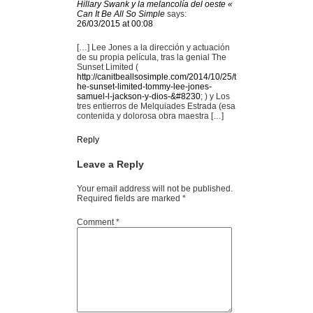
Hillary Swank y la melancolía del oeste «
Can It Be All So Simple
says:
26/03/2015 at 00:08
[…] Lee Jones a la dirección y actuación
de su propia película, tras la genial The
Sunset Limited (
http://canitbeallsosimple.com/2014/10/25/t
he-sunset-limited-tommy-lee-jones-
samuel-l-jackson-y-dios-&#8230
; ) y Los
tres entierros de Melquiades Estrada (esa
contenida y dolorosa obra maestra […]
Reply
Leave a Reply
Your email address will not be published.
Required fields are marked
*
Comment
*