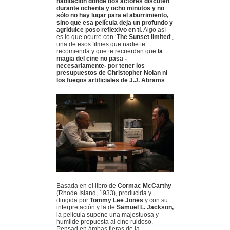
habitación donde dos actores discuten
durante ochenta y ocho minutos y no
sólo no hay lugar para el aburrimiento,
sino que esa película deja un profundo y
agridulce poso reflexivo en ti
. Algo así
es lo que ocurre con ‘
The Sunset limited
‘,
una de esos filmes que nadie te
recomienda y que te recuerdan que
la
magia del cine no pasa -
necesariamente- por tener los
presupuestos de Christopher Nolan ni
los fuegos artificiales de J.J. Abrams
.
Basada en el libro de
Cormac McCarthy
(Rhode Island, 1933), producida y
dirigida por
Tommy Lee Jones
y con su
interpretación y la de
Samuel L. Jackson,
la película supone una majestuosa y
humilde propuesta al cine ruidoso.
Pensad en ámbas fieras de la