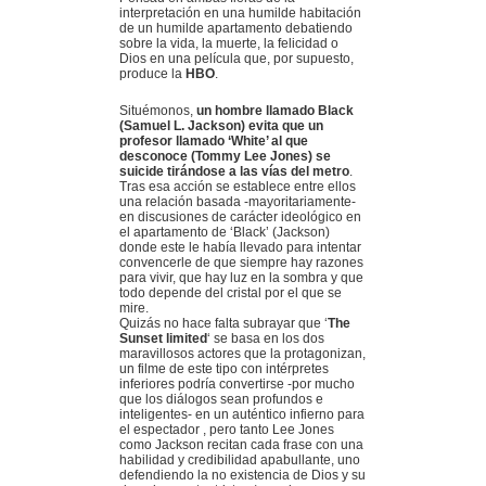
interpretación en una humilde habitación
de un humilde apartamento debatiendo
sobre la vida, la muerte, la felicidad o
Dios en una película que, por supuesto,
produce la
HBO
.
Situémonos,
un hombre llamado Black
(Samuel L. Jackson) evita que un
profesor llamado ‘White’ al que
desconoce (Tommy Lee Jones) se
suicide tirándose a las vías del metro
.
Tras esa acción se establece entre ellos
una relación basada -mayoritariamente-
en discusiones de carácter ideológico en
el apartamento de ‘Black’ (Jackson)
donde este le había llevado para intentar
convencerle de que siempre hay razones
para vivir, que hay luz en la sombra y que
todo depende del cristal por el que se
mire.
Quizás no hace falta subrayar que ‘
The
Sunset limited
‘ se basa en los dos
maravillosos actores que la protagonizan,
un filme de este tipo con intérpretes
inferiores podría convertirse -por mucho
que los diálogos sean profundos e
inteligentes- en un auténtico infierno para
el espectador , pero tanto Lee Jones
como Jackson recitan cada frase con una
habilidad y credibilidad apabullante, uno
defendiendo la no existencia de Dios y su