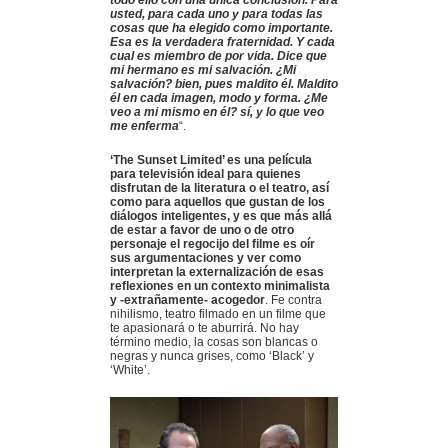
usted, para cada uno y para todas las
cosas que ha elegido como importante.
Esa es la verdadera fraternidad. Y cada
cual es miembro de por vida. Dice que
mi hermano es mi salvación. ¿Mi
salvación? bien, pues maldito él. Maldito
él en cada imagen, modo y forma. ¿Me
veo a mi mismo en él? sí, y lo que veo
me enferma
“.
‘The Sunset Limited’ es una película
para televisión ideal para quienes
disfrutan de la literatura o el teatro, así
como para aquellos que gustan de los
diálogos inteligentes, y es que más allá
de estar a favor de uno o de otro
personaje el regocijo del filme es oír
sus argumentaciones y ver como
interpretan la externalización de esas
reflexiones en un contexto minimalista
y -extrañamente- acogedor
. Fe contra
nihilismo, teatro filmado en un filme que
te apasionará o te aburrirá. No hay
término medio, la cosas son blancas o
negras y nunca grises, como ‘Black’ y
‘White’.