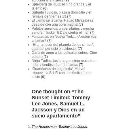
adicción a la tristeza
(9)
Spielberg de HBO: el niño grande y el
talento
(8)
Sábado lluvioso, pizza a domicilio y el
remake de Viernes 13
(7)
El viento se levanta, Hayao Miyazaki se
despide con una obra magna
(7)
Paletos sureños, universitarios y mucha
sangre: ‘Tucker & Dale contra el mal’
(7)
Fantasmas en Nueva York…¿A quién vas
a llamar?
(7)
‘El amanecer del planeta de los simios’,
guía del perfecto blockbuster
(7)
Carta de amor a las películas cutres: Cine
basura
(7)
Ninja Turtles, las tortugas ninja mutantes
adolescentes afroamericanas
(7)
‘Guardianes de la galaxia’, Marvel
renueva la Sci-Fi con un cómic que no
leíste
(6)
One thought on “
The
Sunset Limited: Tommy
Lee Jones, Samuel L.
Jackson y Dios en un
sucio apartamento
”
The Homesman: Tommy Lee Jones,