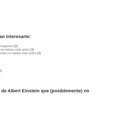
an interesarte:
n imágenes
(3)
no habías visto antes
(3)
nte) no habías visto antes
(3)
2)
)
s de Albert Einstein que (posiblemente) no