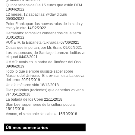
giratorias
31/05/2022
Quince tebeos de 0 a 15 euros que están DFM
10/04/2022
12 meses, 12 zapatillas: @davidjguru
05/03/2022
Peter Frankopan: las nuevas rutas de la seda y
esto y lo otro
14/02/2022
Hermanito: somos los condenados de la tierra
31/01/2022
PUÑETA, la Españeta (Lixiviada)
07/06/2021
Cosas que importan, por Mr. Bratto
09/05/2021
Los asquerosos, de Santiago Lorenzo: luditas vs
el quad
04/03/2021
UMMO: ovnis en la barba de Jiménez del Oso
09/06/2019
Todo lo que siempre quisiste saber sobre
Masters del Universo: Entrevistamos a La cueva
del terror
20/01/2019
Un día más con vida
18/12/2018
Diez películas (recientes) que deberías volver a
ver
05/12/2018
La balada de los Coen
22/11/2018
Stan Lee, superhéroe de la cultura popular
15/11/2018
Venom, el simbionte sin cabeza
15/10/2018
Últimos comentarios