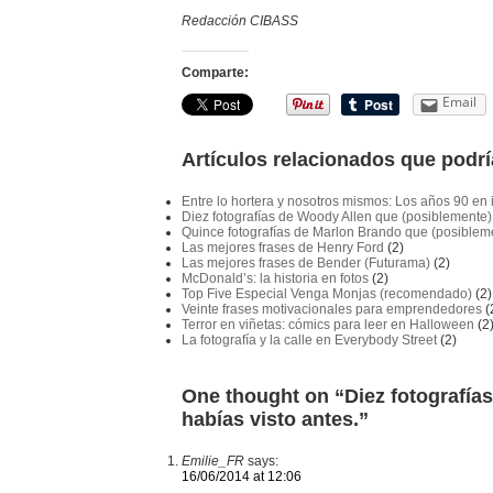
Redacción CIBASS
Comparte:
Email
Artículos relacionados que podrí
Entre lo hortera y nosotros mismos: Los años 90 e
Diez fotografías de Woody Allen que (posiblemente) 
Quince fotografías de Marlon Brando que (posibleme
Las mejores frases de Henry Ford
(2)
Las mejores frases de Bender (Futurama)
(2)
McDonald’s: la historia en fotos
(2)
Top Five Especial Venga Monjas (recomendado)
(2)
Veinte frases motivacionales para emprendedores
(
Terror en viñetas: cómics para leer en Halloween
(2
La fotografía y la calle en Everybody Street
(2)
One thought on “
Diez fotografía
habías visto antes.
”
Emilie_FR
says:
16/06/2014 at 12:06