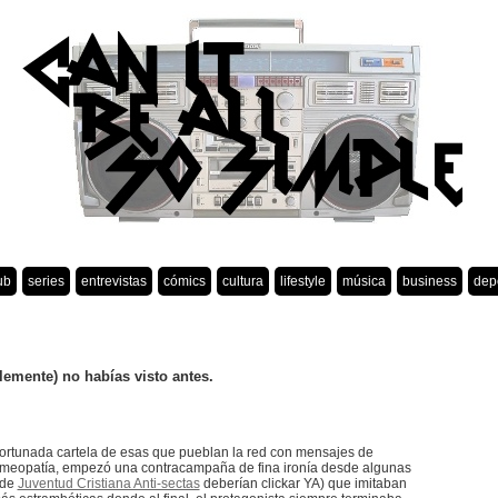
ub
series
entrevistas
cómics
cultura
lifestyle
música
business
dep
blemente) no habías visto antes.
afortunada cartela de esas que pueblan la red con mensajes de
meopatía, empezó una contracampaña de fina ironía desde algunas
 de
Juventud Cristiana Anti-sectas
deberían clickar YA) que imitaban