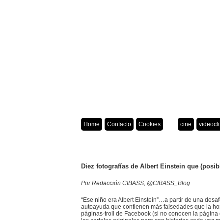
Home
Contacto
Cookies
cine
videocl
Diez fotografías de Albert Einstein que (posi
Por Redacción CIBASS, @CIBASS_Blog
“Ese niño era Albert Einstein”…a partir de una des
autoayuda que contienen más falsedades que la ho
páginas-troll de Facebook (si no conocen la página