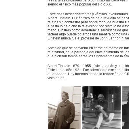
las cartelas originales pero con historias cada vez 
siendo el físico más popular del siglo XX.
Entre risas descacharrantes y vómitos involuntarios
Albert Einstein. El ciéntifico de pelo revuelto se ha
relatos sin contrastar pero sobre todo, de nuestra f
el “esto lo ha dicho la televisión” por “esto lo he vis
mano. Einstein como advertencia sarcástica de que
teclear algo puede colarnos una mentira como una ca
Einstein nunca fue el profesor de John Lennon ni ta
Antes de que se convierta en carne de meme en Inte
relatividad, de la paradoja del envejecimiento de lo
que hicieron tambalearse los fundamentos de la físic
Albert Einstein 1879 – 1955 , físico alemán y consid
Física en el año 1921. Fue además un excelente libr
autoridades. Hoy traemos desde la redacción de CIB
visto antes.