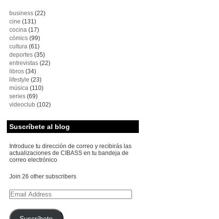
business
(22)
cine
(131)
cocina
(17)
cómics
(99)
cultura
(61)
deportes
(35)
entrevistas
(22)
libros
(34)
lifestyle
(23)
música
(110)
series
(69)
videoclub
(102)
Suscríbete al blog
Introduce tu dirección de correo y recibirás las
actualizaciones de CIBASS en tu bandeja de
correo electrónico
Join 26 other subscribers
Email
Address
Suscríbete