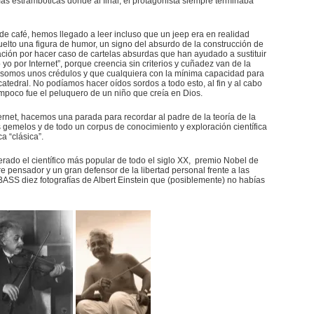
más estrambóticas donde al final, el protagonista siempre terminaba
 de café, hemos llegado a leer incluso que un jeep era en realidad
 vuelto una figura de humor, un signo del absurdo de la construcción de
ijación por hacer caso de cartelas absurdas que han ayudado a sustituir
to yo por Internet”, porque creencia sin criterios y cuñadez van de la
 somos unos crédulos y que cualquiera con la mínima capacidad para
tedral. No podíamos hacer oídos sordos a todo esto, al fin y al cabo
mpoco fue el peluquero de un niño que creía en Dios.
rnet, hacemos una parada para recordar al padre de la teoría de la
s gemelos y de todo un corpus de conocimiento y exploración científica
a “clásica”.
erado el científico más popular de todo el siglo XX, premio Nobel de
e pensador y un gran defensor de la libertad personal frente a las
ASS diez fotografías de Albert Einstein que (posiblemente) no habías