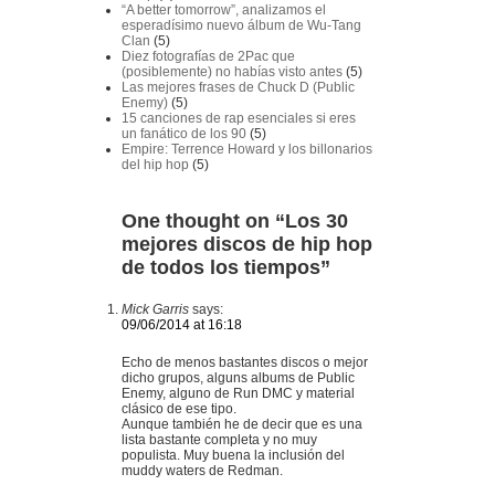
“A better tomorrow”, analizamos el
esperadísimo nuevo álbum de Wu-Tang
Clan
(5)
Diez fotografías de 2Pac que
(posiblemente) no habías visto antes
(5)
Las mejores frases de Chuck D (Public
Enemy)
(5)
15 canciones de rap esenciales si eres
un fanático de los 90
(5)
Empire: Terrence Howard y los billonarios
del hip hop
(5)
One thought on “
Los 30
mejores discos de hip hop
de todos los tiempos
”
Mick Garris
says:
09/06/2014 at 16:18
Echo de menos bastantes discos o mejor
dicho grupos, alguns albums de Public
Enemy, alguno de Run DMC y material
clásico de ese tipo.
Aunque también he de decir que es una
lista bastante completa y no muy
populista. Muy buena la inclusión del
muddy waters de Redman.