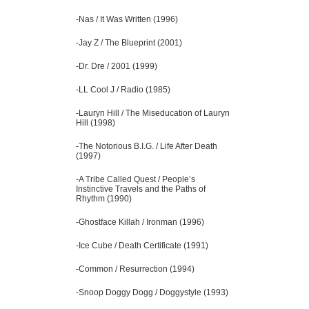
-Nas / It Was Written (1996)
-Jay Z / The Blueprint (2001)
-Dr. Dre / 2001 (1999)
-LL Cool J / Radio (1985)
-Lauryn Hill / The Miseducation of Lauryn
Hill (1998)
-The Notorious B.I.G. / Life After Death
(1997)
-A Tribe Called Quest / People’s
Instinctive Travels and the Paths of
Rhythm (1990)
-Ghostface Killah / Ironman (1996)
-Ice Cube / Death Certificate (1991)
-Common / Resurrection (1994)
-Snoop Doggy Dogg / Doggystyle (1993)