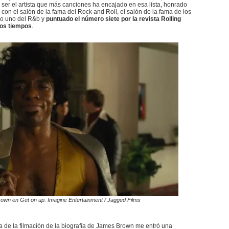
ser el artista que más canciones ha encajado en esa lista, honrado
con el salón de la fama del Rock and Roll, el salón de la fama de los
ro uno del R&b y
puntuado el número siete por la revista Rolling
 los tiempos
.
n en Get on up. Imagine Entertainment / Jagged Films
a de la filmación de la biografía de James Brown me entró una