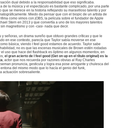
sación dual debido a la responsabilidad que eso significaba.
ia de la música y el espectáculo es bastante complicado, por una parte
o que se merece en la historia reflejando su maravilloso talento y por
nematográficamente. Miedo da pensar que con el biopic de un artista de
 ínfima como vimos con jOBS, la película sobre el fundador de Apple
chael Stern en 2013 y que convertía a uno de los mayores talentos
n sin magnetismo y con -casi- nada que decir.
as y señoras, un drama sureño que obtuvo grandes críticas y que le
criado en ese contexto, parecía que Taylor sabía moverse en ese
como básica, viendo I feel good estamos de acuerdo. Taylor sabe
 habilidad, no es que las escenas musicales de Brown estén rodadas
y el uso que hace del flashback es óptimo en algunos momentos, en
os,
el gran acierto de I feel good (Get on up en el título original) es la
ta
, actor que nos recuerda por razones obvias al Ray Charles
seman pronuncia, gesticula y logra esa pose arrogante y chulesca del
y entona del mismo modo que lo hacía el genio del funk,
a actuación sobresaliente.