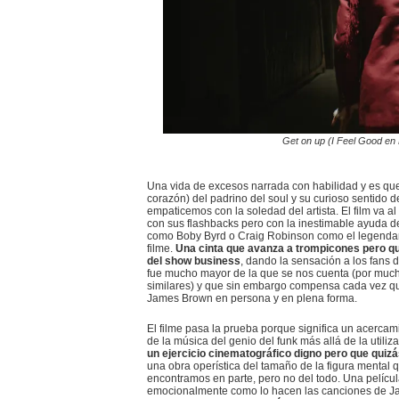
Get on up (I Feel Good en
Una vida de excesos narrada con habilidad y es que
corazón) del padrino del soul y su curioso sentido 
empaticemos con la soledad del artista. El film va
con sus flashbacks pero con la inestimable ayuda d
como Boby Byrd o Craig Robinson como el legendari
filme.
Una cinta que avanza a trompicones pero qu
del show business
, dando la sensación a los fans 
fue mucho mayor de la que se nos cuenta (por mucho
similares) y que sin embargo compensa cada vez q
James Brown en persona y en plena forma.
El filme pasa la prueba porque significa un acerc
de la música del genio del funk más allá de la utili
un ejercicio cinematográfico digno pero que quizás
una obra operística del tamaño de la figura mental 
encontramos en parte, pero no del todo. Una películ
emocionalmente como lo hacen las canciones de Ja