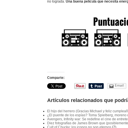
no lograda.
Una buena película que necesita energí
Comparte:
Email
Artículos relacionados que podrí
El hijo del herrero (Gracias Michael y feliz cumplea
¿El puente de los espías? Toma Spielberg, moreno
Avengers, Infinity war: Se redefine el cine de entret
Diez fotografías de James Brown que (posiblemente)
Cult of Chucky: los iconos no son eternos
(7)