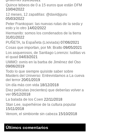
giratorias
31/05/2022
Quince tebeos de 0 a 15 euros que están DFM
10/04/2022
12 meses, 12 zapatillas: @davidjguru
05/03/2022
Peter Frankopan: las nuevas rutas de la seda y
esto y lo otro
14/02/2022
Hermanito: somos los condenados de la tierra
31/01/2022
PUÑETA, la Españeta (Lixiviada)
07/06/2021
Cosas que importan, por Mr. Bratto
09/05/2021
Los asquerosos, de Santiago Lorenzo: luditas vs
el quad
04/03/2021
UMMO: ovnis en la barba de Jiménez del Oso
09/06/2019
Todo lo que siempre quisiste saber sobre
Masters del Universo: Entrevistamos a La cueva
del terror
20/01/2019
Un día más con vida
18/12/2018
Diez películas (recientes) que deberías volver a
ver
05/12/2018
La balada de los Coen
22/11/2018
Stan Lee, superhéroe de la cultura popular
15/11/2018
Venom, el simbionte sin cabeza
15/10/2018
Últimos comentarios