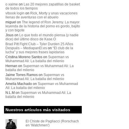
o xaime
on
Las 20 mejores zapatillas de basket
de todos los tiempos
vlbook login
on
Rick, Morty y unas vacaciones
llenas de aventuras con el abuelo
miguel
on
The legend of Ron Jeremy. La mayor
leyenda de la historia del porno es gordo, bajito
y con bigote
Jisus
on
Lo que todo el mundo piensa (y nadie
dice) del último disco de Kase.O
Brad Pitt Fight Club – Tyler Durden 25 Años
Después – MediapanEl.es
on
“El club de la
lucha” y sus mejores frases lapidarias
Cristina Moreno Santos
on
Superman vs
Muhammad Ali: La batalla del milenio
Hernan
on
Superman vs Muhammad Ali: La
batalla del milenio
Jaime Torres Ramos
on
Superman vs
Muhammad Ali: La batalla del milenio
Amelia Machado
on
Superman vs Muhammad
Ali: La batalla del milenio
N.L.M
on
Superman vs Muhammad Ali: La
batalla del milenio
Nuestros artículos más visitados
El Chiste de Pagliacci (Rorschach
en 'Watchmen')