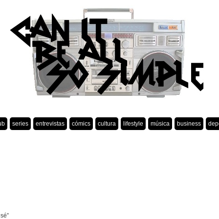
ub
series
entrevistas
cómics
cultura
lifestyle
música
business
dep
 sé”