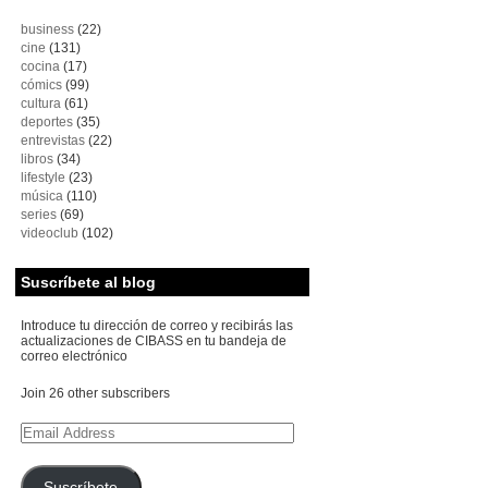
business
(22)
cine
(131)
cocina
(17)
cómics
(99)
cultura
(61)
deportes
(35)
entrevistas
(22)
libros
(34)
lifestyle
(23)
música
(110)
series
(69)
videoclub
(102)
Suscríbete al blog
Introduce tu dirección de correo y recibirás las
actualizaciones de CIBASS en tu bandeja de
correo electrónico
Join 26 other subscribers
Email
Address
Suscríbete