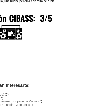
a, una buena película con falta de funk
.
an interesarte:
ños)
(7)
(7)
enimiento por parte de Marvel
(7)
 no habías visto antes
(7)