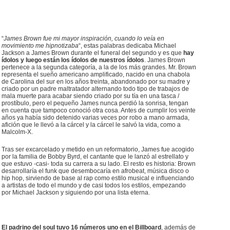
“
James Brown fue mi mayor inspiración, cuando lo veía en
movimiento me hipnotizaba
“, estas palabras dedicaba Michael
Jackson a James Brown durante el funeral del segundo y es que
hay
ídolos y luego están los ídolos de nuestros ídolos
. James Brown
pertenece a la segunda categoría, a la de los más grandes. Mr. Brown
representa el sueño americano amplificado, nacido en una chabola
de Carolina del sur en los años treinta, abandonado por su madre y
criado por un padre maltratador alternando todo tipo de trabajos de
mala muerte para acabar siendo criado por su tía en una tasca /
prostíbulo, pero el pequeño James nunca perdió la sonrisa, tengan
en cuenta que tampoco conoció otra cosa. Antes de cumplir los veinte
años ya había sido detenido varias veces por robo a mano armada,
afición que le llevó a la cárcel y la cárcel le salvó la vida, como a
Malcolm-X.
Tras ser excarcelado y metido en un reformatorio, James fue acogido
por la familia de Bobby Byrd, el cantante que le lanzó al estrellato y
que estuvo -casi- toda su carrera a su lado. El resto es historia: Brown
desarrollaría el funk que desembocaría en afrobeat, música disco o
hip hop, sirviendo de base al rap como estilo musical e influenciando
a artistas de todo el mundo y de casi todos los estilos, empezando
por Michael Jackson y siguiendo por una lista eterna.
El padrino del soul tuvo 16 números uno en el Billboard
, además de