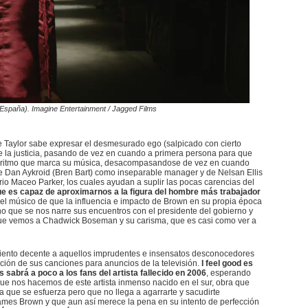
 España). Imagine Entertainment / Jagged Films
 Taylor sabe expresar el desmesurado ego (salpicado con cierto
de la justicia, pasando de vez en cuando a primera persona para que
 al ritmo que marca su música, desacompasandose de vez en cuando
e Dan Aykroid (Bren Bart) como inseparable manager y de Nelsan Ellis
o Maceo Parker, los cuales ayudan a suplir las pocas carencias del
e es capaz de aproximarnos a la figura del hombre más trabajador
del músico de que la influencia e impacto de Brown en su propia época
 que se nos narre sus encuentros con el presidente del gobierno y
ue vemos a Chadwick Boseman y su carisma, que es casi como ver a
amiento decente a aquellos imprudentes e insensatos desconocedores
zación de sus canciones para anuncios de la televisión.
I feel good es
 sabrá a poco a los fans del artista fallecido en 2006
, esperando
que nos hacemos de este artista inmenso nacido en el sur, obra que
a que se esfuerza pero que no llega a agarrarte y sacudirte
mes Brown y que aun así merece la pena en su intento de perfección