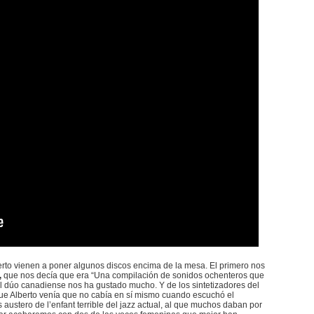
erto vienen a poner algunos discos encima de la mesa. El primero nos
,
que nos decía que era “Una compilación de sonidos ochenteros que
o del dúo canadiense nos ha gustado mucho. Y de los sintetizadores del
ue Alberto venía que no cabía en sí mismo cuando escuchó el
s austero de l’enfant terrible del jazz actual, al que muchos daban por