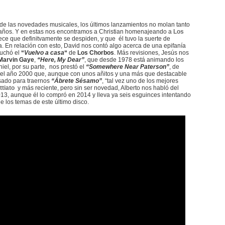
e las novedades musicales, los últimos lanzamientos no molan tanto
 años. Y en estas nos encontramos a Christian homenajeando a
Los
ece que definitvamente se despiden, y que él tuvo la suerte de
. En relación con esto, David nos contó algo acerca de una epifanía
cuchó el
“
Vuelvo a casa
“
de
Los Chorbos
. Más revisiones, Jesús nos
Marvin Gaye
,
“Here, My Dear”
, que desde 1978 está animando los
iel, por su parte, nos prestó el
“Somewhere Near Paterson”
, de
del año 2000 que, aunque con unos añitos y una más que destacable
asado para traernos
“Ábrete Sésamo”
, “tal vez uno de los mejores
tiato
y más reciente, pero sin ser novedad, Alberto nos habló del
013, aunque él lo compró en 2014 y lleva ya seis esguinces intentando
e los temas de este último disco.