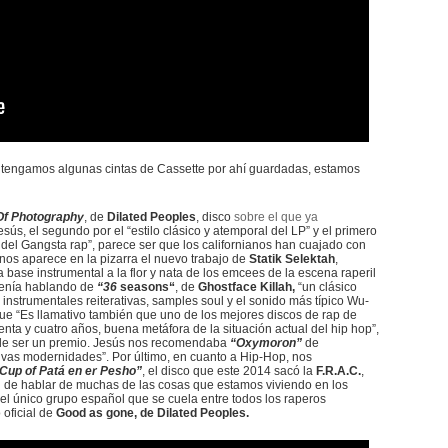
engamos algunas cintas de Cassette por ahí guardadas, estamos
Of Photography
, de
Dilated Peoples
, disco
sobre el que ya
ús, el segundo por el “estilo clásico y atemporal del LP” y el primero
del Gangsta rap”, parece ser que los californianos han cuajado con
os aparece en la pizarra el nuevo trabajo de
Statik Selektah
,
base instrumental a la flor y nata de los emcees de la escena raperil
venía hablando de
“
36
seasons
“
, de
Ghostface Killah,
“un clásico
nstrumentales reiterativas, samples soul y el sonido más típico Wu-
ue “Es llamativo también que uno de los mejores discos de rap de
nta y cuatro años, buena metáfora de la situación actual del hip hop”,
 de ser un premio. Jesús nos recomendaba
“Oxymoron”
de
ivas modernidades”. Por último, en cuanto a Hip-Hop, nos
Cup of Patá en er Pesho”
, el disco que este 2014 sacó la
F.R.A.C.
,
n de hablar de muchas de las cosas que estamos viviendo en los
 el único grupo español que se cuela entre todos los raperos
oficial de
Good as gone, de Dilated Peoples.