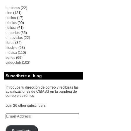
business
(22)
cine
(131)
cocina
(17)
cómics
(99)
cultura
(61)
deportes
(35)
entrevistas
(22)
libros
(34)
lifestyle
(23)
música
(110)
series
(69)
videoclub
(102)
Suscríbete al blog
Introduce tu dirección de correo y recibirás las
actualizaciones de CIBASS en tu bandeja de
correo electrónico
Join 26 other subscribers
Email
Address
Suscríbete