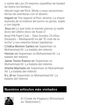
o xaime
on
Las 20 mejores zapatillas de basket
de todos los tiempos
vlbook login
on
Rick, Morty y unas vacaciones
llenas de aventuras con el abuelo
miguel
on
The legend of Ron Jeremy. La mayor
leyenda de la historia del porno es gordo, bajito
y con bigote
Jisus
on
Lo que todo el mundo piensa (y nadie
dice) del último disco de Kase.O
Brad Pitt Fight Club – Tyler Durden 25 Años
Después – MediapanEl.es
on
“El club de la
lucha” y sus mejores frases lapidarias
Cristina Moreno Santos
on
Superman vs
Muhammad Ali: La batalla del milenio
Hernan
on
Superman vs Muhammad Ali: La
batalla del milenio
Jaime Torres Ramos
on
Superman vs
Muhammad Ali: La batalla del milenio
Amelia Machado
on
Superman vs Muhammad
Ali: La batalla del milenio
N.L.M
on
Superman vs Muhammad Ali: La
batalla del milenio
Nuestros artículos más visitados
El Chiste de Pagliacci (Rorschach
en 'Watchmen')