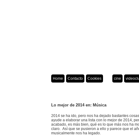
Home
Contacto
Cookies
cine
videocl
Lo mejor de 2014 en: Música
2014 se ha ido, pero nos ha dejado bastantes cosa
ayude a elaborar una lista con lo mejor de 2014, p
acabado, es más bien, qué es lo que más nos ha mo
claro. Así que se pusieron a ello y parece que el a
musicalmente nos ha legado.