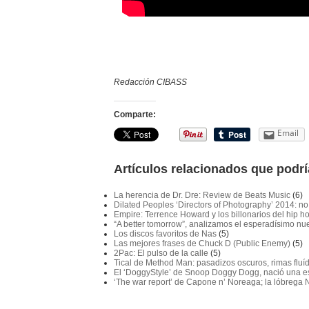
Redacción CIBASS
Comparte:
Email
Artículos relacionados que podrí
La herencia de Dr. Dre: Review de Beats Music
(6)
Dilated Peoples ‘Directors of Photography’ 2014: n
Empire: Terrence Howard y los billonarios del hip h
“A better tomorrow”, analizamos el esperadísimo 
Los discos favoritos de Nas
(5)
Las mejores frases de Chuck D (Public Enemy)
(5)
2Pac: El pulso de la calle
(5)
Tical de Method Man: pasadizos oscuros, rimas fluíd
El ‘DoggyStyle’ de Snoop Doggy Dogg, nació una e
‘The war report’ de Capone n’ Noreaga; la lóbrega 