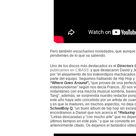
Pero también escuchamos novedades, que aunque t
pendientes de lo que va saliendo.
Uno de los discos más destacados es el
Directors 
publicamos en CIBASS
y que destacaron David y Jes
por “el alejamiento de los estereotipos machacados 
parte del equipo. Seguimos hablando de Hip Hop y n
“Where Goes Around”,
“que provee de una perfecta 
estadounidense” según nos decía Francis. JD nos 
instantáneo con esa mezcla musical sombría, bases i
Tang”, además, se sorprendía nuestro redactor porq
este año haya sido concebido por un artista de cuare
y es que la madures, en muchos aspectos, no deja
SchoolBoy Q
, “un buen álbum de hip hop sin exces
encontramos a Daniel que nos acerca el
“Relaxing 
“Letras descaradas y “con mucho arte” que no deja
últimos tiempos en este país.” y que se convierte en
anteriormente citado. Os dejamos el fantástico vídeo 