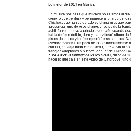
Lo mejor de 2014 en Música
En música nos pasa que muchos no estamos al día d
como lo que perdura y permanece a lo largo de los
Chichos
, que han celebrado su última gira, que par
presenciar uno de esos últimos directos de la banda
achili-funk que tuvo a principios del año cuando es
habla de “ese dolido, duro y maravilloso” álbum de
platos de discos y los “emepetrés” más selectos. Dan
Richard Shindell
, un poco de folk estadounidense 
calidad, no viaja tanto como David, que volvió al p
trabajos adaptados a nuestra lengua” de
Franco Bat
“The Art of Sampling”
de
Parov Stelar
, disco de 2
hacer lo que sale en este vídeo de Catgroove, uno d