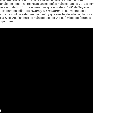
nar acabaremos con dos de las voces femeninas que mejor han
 “un álbum donde se mezclan las melodías más elegantes y unas letras
e a uno de RnB”, que no era más que el trabajo
“VII”
de
Teyana
bérica para enseñarnos
“Dignity & Freedom”
, el nuevo trabajo de
anda de soul de este bendito país”, y que nos ha dejado con la boca
Maika Sitté. Aquí ha habido más debate por ver qué vídeo dejábamos,
oyorquina.