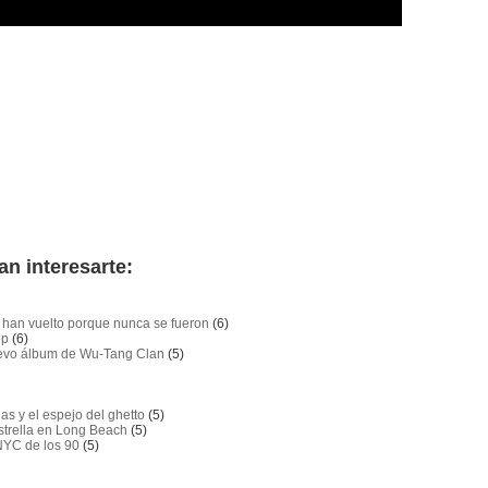
an interesarte:
o han vuelto porque nunca se fueron
(6)
op
(6)
nuevo álbum de Wu-Tang Clan
(5)
as y el espejo del ghetto
(5)
strella en Long Beach
(5)
NYC de los 90
(5)