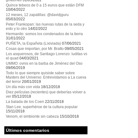
giratorias
31/05/2022
Quince tebeos de 0 a 15 euros que están DFM
10/04/2022
12 meses, 12 zapatillas: @davidjguru
05/03/2022
Peter Frankopan: las nuevas rutas de la seda y
esto y lo otro
14/02/2022
Hermanito: somos los condenados de la tierra
31/01/2022
PUÑETA, la Españeta (Lixiviada)
07/06/2021
Cosas que importan, por Mr. Bratto
09/05/2021
Los asquerosos, de Santiago Lorenzo: luditas vs
el quad
04/03/2021
UMMO: ovnis en la barba de Jiménez del Oso
09/06/2019
Todo lo que siempre quisiste saber sobre
Masters del Universo: Entrevistamos a La cueva
del terror
20/01/2019
Un día más con vida
18/12/2018
Diez películas (recientes) que deberías volver a
ver
05/12/2018
La balada de los Coen
22/11/2018
Stan Lee, superhéroe de la cultura popular
15/11/2018
Venom, el simbionte sin cabeza
15/10/2018
Últimos comentarios