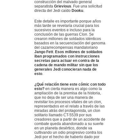
construcción del malvado general
separatista
Grievious
. Fue una solicitud
directa del Jedi caído
Dooku
.
Este detalle es importante porque años
más tarde se revelaría crucial para los
sucesivos eventos e incluso para la
conclusión de las guerras Clon. Se
crearon millones de soldados idénticos
basados en la secuenciación del genoma
del cazarrecompensas mandaloriano
Jango Fett
.
Esos millones de soldados
iban programados con instrucciones
secretas para actuar en contra de la
cadena de mando militar sin que los
generales Jedi conocieran nada de
esto
.
¿Qué relación tiene este cómic con todo
esto?
en cierta manera es algo como la
ampliación de la premisa de la historia,
que no deja de ser una manera de
revisitar los procesos vitales de un clon,
representados en el relato a través de las
miradas atrás del protagonista, un clon
solitario llamado CT-5539 por sus
creadores que a partir de un accidente de
combate queda abandonado a su suerte
en un planeta desértico, donde va
cultivando un odio progresivo contra los
Jedi por el hecho de haberlo dado por