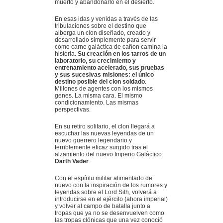
muerto y abandonarlo en el desierto.
En esas idas y venidas a través de las
tribulaciones sobre el destino que
alberga un clon diseñado, creado y
desarrollado simplemente para servir
como carne galáctica de cañon camina la
historia.
Su creación en los tarros de un
laboratorio, su crecimiento y
entrenamiento acelerado, sus pruebas
y sus sucesivas misiones: el único
destino posible del clon soldado
.
Millones de agentes con los mismos
genes. La misma cara. El mismo
condicionamiento. Las mismas
perspectivas.
En su retiro solitario, el clon llegará a
escuchar las nuevas leyendas de un
nuevo guerrero legendario y
terriblemente eficaz surgido tras el
alzamiento del nuevo Imperio Galáctico:
Darth Vader
.
Con el espíritu militar alimentado de
nuevo con la inspiración de los rumores y
leyendas sobre el Lord Sith, volverá a
introducirse en el ejército (ahora imperial)
y volver al campo de batalla junto a
tropas que ya no se desenvuelven como
las tropas clónicas que una vez conoció