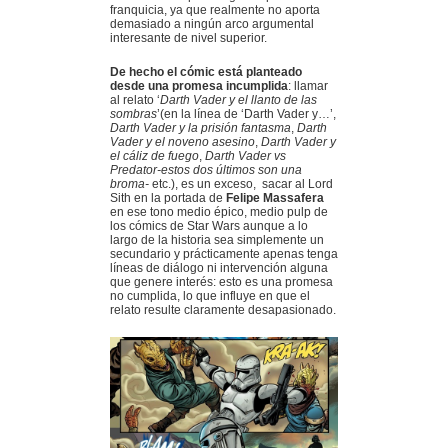
franquicia, ya que realmente no aporta
demasiado a ningún arco argumental
interesante de nivel superior.
De hecho el cómic está planteado
desde una promesa incumplida
: llamar
al relato ‘
Darth Vader y el llanto de las
sombras
’(en la línea de ‘Darth Vader y…’,
Darth Vader y la prisión fantasma
,
Darth
Vader y el noveno asesino
,
Darth Vader y
el cáliz de fuego
,
Darth Vader vs
Predator-estos dos últimos son una
broma-
etc.), es un exceso, sacar al Lord
Sith en la portada de
Felipe Massafera
en ese tono medio épico, medio pulp de
los cómics de Star Wars aunque a lo
largo de la historia sea simplemente un
secundario y prácticamente apenas tenga
líneas de diálogo ni intervención alguna
que genere interés: esto es una promesa
no cumplida, lo que influye en que el
relato resulte claramente desapasionado.