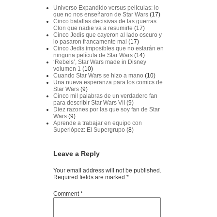
Universo Expandido versus películas: lo
que no nos enseñaron de Star Wars
(17)
Cinco batallas decisivas de las guerras
Clon que nadie va a resumirte
(17)
Cinco Jedis que cayeron al lado oscuro y
lo pasaron francamente mal
(17)
Cinco Jedis imposibles que no estarán en
ninguna película de Star Wars
(14)
‘Rebels’, Star Wars made in Disney
volumen 1
(10)
Cuando Star Wars se hizo a mano
(10)
Una nueva esperanza para los comics de
Star Wars
(9)
Cinco mil palabras de un verdadero fan
para describir Star Wars VII
(9)
Diez razones por las que soy fan de Star
Wars
(9)
Aprende a trabajar en equipo con
Superlópez: El Supergrupo
(8)
Leave a Reply
Your email address will not be published.
Required fields are marked
*
Comment
*