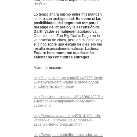
de Ostor.
Lo tengo ahora mismo entre mis manos y
lo miro con ambiguedad.
Es como si las
posibilidades del segmento temporal
del auge del Imperio y la ascensión de
Darth Vader se hubiesen agotado ya
.
Coincido con The Big Comic Page en la
valoración de cinco, pero en mi caso, doy
el cinco sobre una escala de diez. No me
resulta especialmente valioso. Lástima.
Espero honestamente quedar más
satisfecho con futuras entregas
.
Más información:
http://bigcomicpage.com/2014/07/01/revie
w-star-wars-darth-vader-and-the-cry-of-
shadows-hc-dark-horse/
http://timsiedell.com/post/89469801823/th
e-hardcover-compilation-of-my-darth-
vader-and
http://www.lacasadeel.net/2014/10/darth-
vader-y-el-llanto-de-las-sombras-el-
ascenso-del-lord-oscuro.html
http://www.planetadelibros.com/star-wars-