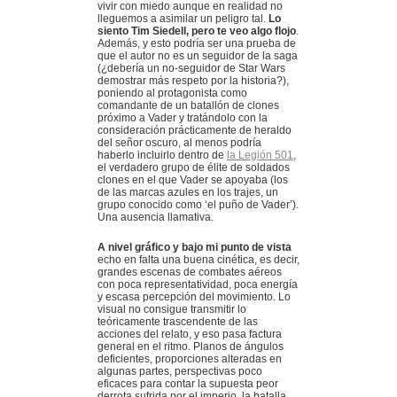
vivir con miedo aunque en realidad no
lleguemos a asimilar un peligro tal.
Lo
siento Tim Siedell, pero te veo algo flojo
.
Además, y esto podría ser una prueba de
que el autor no es un seguidor de la saga
(¿debería un no-seguidor de Star Wars
demostrar más respeto por la historia?),
poniendo al protagonista como
comandante de un batallón de clones
próximo a Vader y tratándolo con la
consideración prácticamente de heraldo
del señor oscuro, al menos podría
haberlo incluirlo dentro de
la Legión 501
,
el verdadero grupo de élite de soldados
clones en el que Vader se apoyaba (los
de las marcas azules en los trajes, un
grupo conocido como ‘el puño de Vader’).
Una ausencia llamativa.
A nivel gráfico y bajo mi punto de vista
echo en falta una buena cinética, es decir,
grandes escenas de combates aéreos
con poca representatividad, poca energía
y escasa percepción del movimiento. Lo
visual no consigue transmitir lo
teóricamente trascendente de las
acciones del relato, y eso pasa factura
general en el ritmo. Planos de ángulos
deficientes, proporciones alteradas en
algunas partes, perspectivas poco
eficaces para contar la supuesta peor
derrota sufrida por el imperio, la batalla