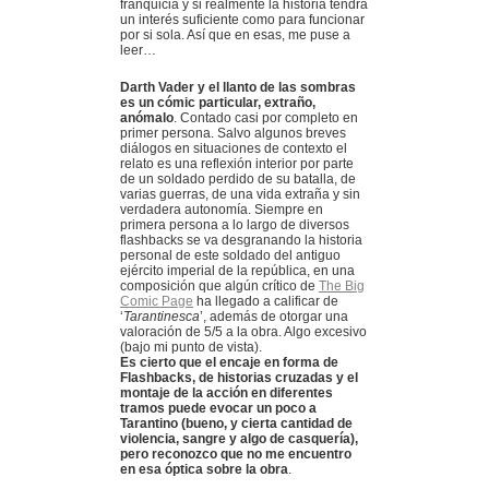
franquicia y si realmente la historia tendrá
un interés suficiente como para funcionar
por si sola. Así que en esas, me puse a
leer…
Darth Vader y el llanto de las sombras
es un cómic particular, extraño,
anómalo
. Contado casi por completo en
primer persona. Salvo algunos breves
diálogos en situaciones de contexto el
relato es una reflexión interior por parte
de un soldado perdido de su batalla, de
varias guerras, de una vida extraña y sin
verdadera autonomía. Siempre en
primera persona a lo largo de diversos
flashbacks se va desgranando la historia
personal de este soldado del antiguo
ejército imperial de la república, en una
composición que algún crítico de
The Big
Comic Page
ha llegado a calificar de
‘
Tarantinesca
’, además de otorgar una
valoración de 5/5 a la obra. Algo excesivo
(bajo mi punto de vista).
Es cierto que el encaje en forma de
Flashbacks, de historias cruzadas y el
montaje de la acción en diferentes
tramos puede evocar un poco a
Tarantino (bueno, y cierta cantidad de
violencia, sangre y algo de casquería),
pero reconozco que no me encuentro
en esa óptica sobre la obra
.