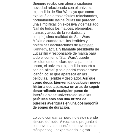
Siempre recibo con alegría cualquier
novedad relacionada con el universo
expandido de Star Wars, ya que como
expliqué en otros artículos relacionados,
normalmente las películas me parecen
una simplificación excesiva y demasiado
Naif de todos los matices, elementos,
tramas y arcos de la verdadera y
complejísima realidad de Star Wars.
Máxime cuando tras las terribles y
polémicas declaraciones de
Kathleen
Kennedy
, actual y flamante presidenta de
Lucasfilm y responsable de marca para
todo el conjunto ‘Star Wars’, quedó
excelentemente claro que a partir de
ahora, el universo expandido pasará a
ser ‘no-oficial’ y solo podrá considerarse
‘canónico’ lo que aparezca en las
películas. Terrible y desolador.
Así que
como decía, bienvenida cualquier nueva
historia que aparezca en aras de seguir
desarrollando cualquier punto de
interés en ese universo del que las
películas solo son una brizna de
pueriles aventuras en una cosmogonía
de eones de duración
.
Lo cojo con ganas, pero no estoy siendo
sincero del todo. A veces me pregunto si
el nuevo material será un nuevo intento
más por seguir exprimiendo la gran