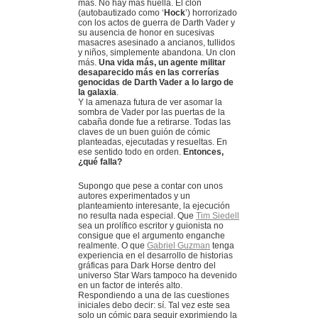
más. No hay más huella. El clon
(autobautizado como ‘
Hock
’) horrorizado
con los actos de guerra de Darth Vader y
su ausencia de honor en sucesivas
masacres asesinado a ancianos, tullidos
y niños, simplemente abandona. Un clon
más.
Una vida más, un agente militar
desaparecido más en las correrías
genocidas de Darth Vader a lo largo de
la galaxia
.
Y la amenaza futura de ver asomar la
sombra de Vader por las puertas de la
cabaña donde fue a retirarse. Todas las
claves de un buen guión de cómic
planteadas, ejecutadas y resueltas. En
ese sentido todo en orden.
Entonces,
¿qué falla?
Supongo que pese a contar con unos
autores experimentados y un
planteamiento interesante, la ejecución
no resulta nada especial. Que
Tim Siedell
sea un prolífico escritor y guionista no
consigue que el argumento enganche
realmente. O que
Gabriel Guzman
tenga
experiencia en el desarrollo de historias
gráficas para Dark Horse dentro del
universo Star Wars tampoco ha devenido
en un factor de interés alto.
Respondiendo a una de las cuestiones
iniciales debo decir: sí. Tal vez este sea
solo un cómic para seguir exprimiendo la