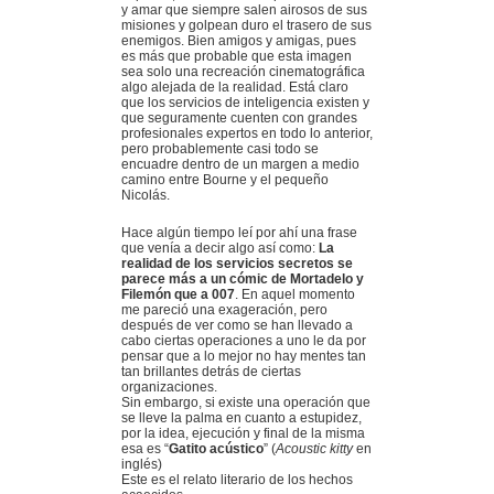
y amar que siempre salen airosos de sus
misiones y golpean duro el trasero de sus
enemigos. Bien amigos y amigas, pues
es más que probable que esta imagen
sea solo una recreación cinematográfica
algo alejada de la realidad. Está claro
que los servicios de inteligencia existen y
que seguramente cuenten con grandes
profesionales expertos en todo lo anterior,
pero probablemente casi todo se
encuadre dentro de un margen a medio
camino entre Bourne y el pequeño
Nicolás.
Hace algún tiempo leí por ahí una frase
que venía a decir algo así como:
La
realidad de los servicios secretos se
parece más a un cómic de Mortadelo y
Filemón que a 007
. En aquel momento
me pareció una exageración, pero
después de ver como se han llevado a
cabo ciertas operaciones a uno le da por
pensar que a lo mejor no hay mentes tan
tan brillantes detrás de ciertas
organizaciones.
Sin embargo, si existe una operación que
se lleve la palma en cuanto a estupidez,
por la idea, ejecución y final de la misma
esa es “
Gatito acústico
” (
Acoustic kitty
en
inglés)
Este es el relato literario de los hechos