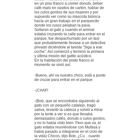
en un piso franco a comer donuts, beber
café malo en vasitos de cartón, hablar de
los culos gordos de sus mujeres y por
supuesto ver como su mascota biónica
hacía un gran trabajo en el parquecito
donde los rusos pelaban la pava.
Soltaron al gato y cuando el animal
estaba cruzando la calle para entrar en el
parque, fue despachurrado por un taxi
que probablemente llevase a un detective
privado diciéndole al taxista “Siga a ese
coche”. Así comenzó y terminó la primera
y última misión del gatito acústico.
En la habitación del pisito franco el
momento se vivió así:
-Bueno, ahí va nuestro chico, está a punto
de cruzar para entrar en el parque
-¡CHAF!
-(Bob, que se encontraba siguiendo al
gato con un pequeño catalejo, tragó
saliva, levantó la cabeza y volvió a mirar
por la lente a ver si es que llevaba
demasiados cafés, donuts o culos gordos,
y no lo había visto bien. Pero que va, el
gato estaba reuniéndose con Mufasa y
había pasado a integrarse en el ciclo de
la vida) Chicos, dijo Bob, ¿Cu…cuanto