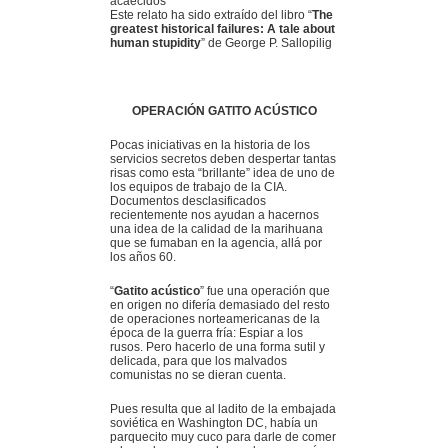
acaecidos
Este relato ha sido extraído del libro “
The
greatest historical failures: A tale about
human stupidity
” de George P. Sallopilig
OPERACIÓN GATITO ACÚSTICO
Pocas iniciativas en la historia de los
servicios secretos deben despertar tantas
risas como esta “brillante” idea de uno de
los equipos de trabajo de la CIA.
Documentos desclasificados
recientemente nos ayudan a hacernos
una idea de la calidad de la marihuana
que se fumaban en la agencia, allá por
los años 60.
“
Gatito acústico
” fue una operación que
en origen no difería demasiado del resto
de operaciones norteamericanas de la
época de la guerra fría: Espiar a los
rusos. Pero hacerlo de una forma sutil y
delicada, para que los malvados
comunistas no se dieran cuenta.
Pues resulta que al ladito de la embajada
soviética en Washington DC, había un
parquecito muy cuco para darle de comer