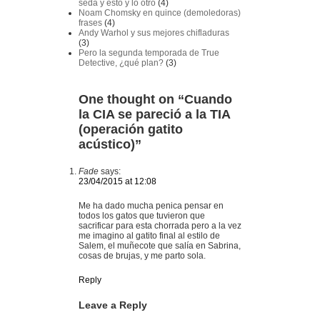
seda y esto y lo otro
(4)
Noam Chomsky en quince (demoledoras)
frases
(4)
Andy Warhol y sus mejores chifladuras
(3)
Pero la segunda temporada de True
Detective, ¿qué plan?
(3)
One thought on “
Cuando
la CIA se pareció a la TIA
(operación gatito
acústico)
”
Fade
says:
23/04/2015 at 12:08
Me ha dado mucha penica pensar en
todos los gatos que tuvieron que
sacrificar para esta chorrada pero a la vez
me imagino al gatito final al estilo de
Salem, el muñecote que salía en Sabrina,
cosas de brujas, y me parto sola.
Reply
Leave a Reply