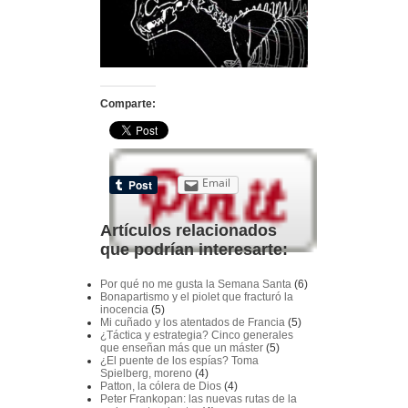
Comparte:
Email
Artículos relacionados
que podrían interesarte:
Por qué no me gusta la Semana Santa
(6)
Bonapartismo y el piolet que fracturó la
inocencia
(5)
Mi cuñado y los atentados de Francia
(5)
¿Táctica y estrategia? Cinco generales
que enseñan más que un máster
(5)
¿El puente de los espías? Toma
Spielberg, moreno
(4)
Patton, la cólera de Dios
(4)
Peter Frankopan: las nuevas rutas de la