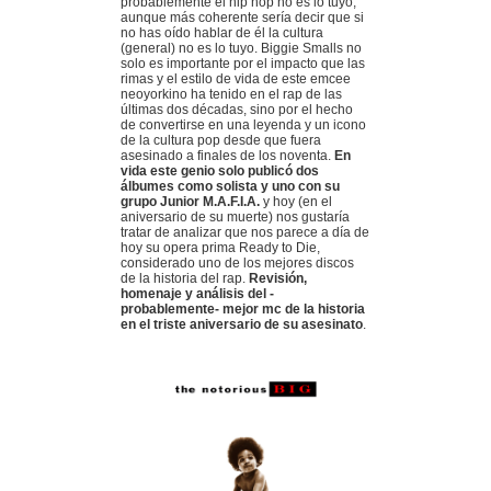
probablemente el hip hop no es lo tuyo,
aunque más coherente sería decir que si
no has oído hablar de él la cultura
(general) no es lo tuyo. Biggie Smalls no
solo es importante por el impacto que las
rimas y el estilo de vida de este emcee
neoyorkino ha tenido en el rap de las
últimas dos décadas, sino por el hecho
de convertirse en una leyenda y un icono
de la cultura pop desde que fuera
asesinado a finales de los noventa.
En
vida este genio solo publicó dos
álbumes como solista y uno con su
grupo Junior M.A.F.I.A.
y hoy (en el
aniversario de su muerte) nos gustaría
tratar de analizar que nos parece a día de
hoy su opera prima Ready to Die,
considerado uno de los mejores discos
de la historia del rap.
Revisión,
homenaje y análisis del -
probablemente- mejor mc de la historia
en el triste aniversario de su asesinato
.