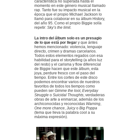
característica no superada hasta el
momento en este género musical llamado
rap. Tanto fue su impacto musical en la
época que el propio Michael Jackson lo
llamó para colaborar en su álbum History,
del año 95. Como el propio Biggie solía
repetir:
Sky’s the limit
.
La intro del álbum solo es un presagio
de lo que está por llegar
y que ántes
hemos mencionado: violencia, lenguaje
directo, crimen y dramas carcelarios.
Todos estos elementos regados con esa
habilidad para el storytelling (a años luz
del resto) y el carisma y flow diferencial
de Biggie hacen que este álbum, esta
joya, perdure fresco con el paso del
tiempo. Entre los cortes de este disco
podemos encontrar varios de nuestros
favoritos de todos los tiempos como
pueden ser
Gimme the loot
,
Everyday
Struggle
o
Suicidal Thoughts
, verdaderas
obras de arte a enmarcar, además de los
archiconocidas y reconocidas
Warning
,
One more chance
,
Juicy
o
Big Poppa
(tema que lleva la palabra cool a su
máxima expresión).