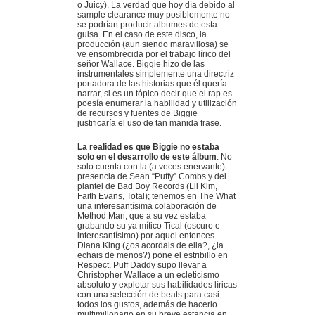
o Juicy). La verdad que hoy día debido al
sample clearance muy posiblemente no
se podrían producir albumes de esta
guisa. En el caso de este disco, la
producción (aun siendo maravillosa) se
ve ensombrecida por el trabajo lírico del
señor Wallace. Biggie hizo de las
instrumentales simplemente una directriz
portadora de las historias que él quería
narrar, si es un tópico decir que el rap es
poesía enumerar la habilidad y utilización
de recursos y fuentes de Biggie
justificaría el uso de tan manida frase.
La realidad es que Biggie no estaba
solo en el desarrollo de este álbum
. No
solo cuenta con la (a veces enervante)
presencia de Sean “Puffy” Combs y del
plantel de Bad Boy Records (Lil Kim,
Faith Evans, Total); tenemos en The What
una interesantísima colaboración de
Method Man, que a su vez estaba
grabando su ya mítico Tical (oscuro e
interesantísimo) por aquel entonces.
Diana King (¿os acordais de ella?, ¿la
echais de menos?) pone el estribillo en
Respect. Puff Daddy supo llevar a
Christopher Wallace a un ecleticismo
absoluto y explotar sus habilidades líricas
con una selección de beats para casi
todos los gustos, además de hacerlo
multimillonario en su breve estancia en