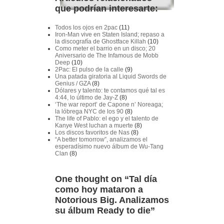
que podrían interesarte:
Todos los ojos en 2pac
(11)
Iron-Man vive en Staten Island; repaso a
la discografía de Ghostface Killah
(10)
Como meter el barrio en un disco; 20
Aniversario de The Infamous de Mobb
Deep
(10)
2Pac: El pulso de la calle
(9)
Una patada giratoria al Liquid Swords de
Genius / GZA
(8)
Dólares y talento: te contamos qué tal es
4:44, lo último de Jay-Z
(8)
‘The war report’ de Capone n’ Noreaga;
la lóbrega NYC de los 90
(8)
The life of Pablo: el ego y el talento de
Kanye West luchan a muerte
(8)
Los discos favoritos de Nas
(8)
“A better tomorrow”, analizamos el
esperadísimo nuevo álbum de Wu-Tang
Clan
(8)
One thought on “
Tal día
como hoy mataron a
Notorious Big. Analizamos
su álbum Ready to die
”