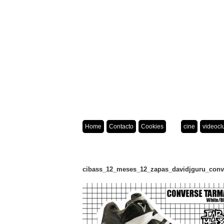
Home
Contacto
Cookies
cine
videocl
cibass_12_meses_12_zapas_davidjguru_conve