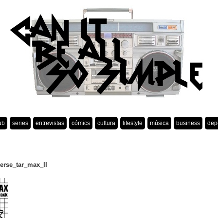
ub
series
entrevistas
cómics
cultura
lifestyle
música
business
dep
rse_tar_max_II