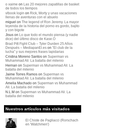
o xaime
on
Las 20 mejores zapatillas de basket
de todos los tiempos
vlbook login
on
Rick, Morty y unas vacaciones
llenas de aventuras con el abuelo
miguel
on
The legend of Ron Jeremy. La mayor
leyenda de la historia del porno es gordo, bajito
y con bigote
Jisus
on
Lo que todo el mundo piensa (y nadie
dice) del último disco de Kase.O
Brad Pitt Fight Club – Tyler Durden 25 Años
Después – MediapanEl.es
on
“El club de la
lucha” y sus mejores frases lapidarias
Cristina Moreno Santos
on
Superman vs
Muhammad Ali: La batalla del milenio
Hernan
on
Superman vs Muhammad Ali: La
batalla del milenio
Jaime Torres Ramos
on
Superman vs
Muhammad Ali: La batalla del milenio
Amelia Machado
on
Superman vs Muhammad
Ali: La batalla del milenio
N.L.M
on
Superman vs Muhammad Ali: La
batalla del milenio
Nuestros artículos más visitados
El Chiste de Pagliacci (Rorschach
en 'Watchmen')