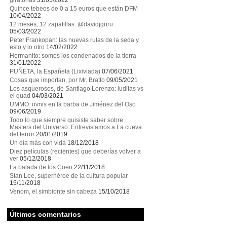
giratorias
31/05/2022
Quince tebeos de 0 a 15 euros que están DFM
10/04/2022
12 meses, 12 zapatillas: @davidjguru
05/03/2022
Peter Frankopan: las nuevas rutas de la seda y
esto y lo otro
14/02/2022
Hermanito: somos los condenados de la tierra
31/01/2022
PUÑETA, la Españeta (Lixiviada)
07/06/2021
Cosas que importan, por Mr. Bratto
09/05/2021
Los asquerosos, de Santiago Lorenzo: luditas vs
el quad
04/03/2021
UMMO: ovnis en la barba de Jiménez del Oso
09/06/2019
Todo lo que siempre quisiste saber sobre
Masters del Universo: Entrevistamos a La cueva
del terror
20/01/2019
Un día más con vida
18/12/2018
Diez películas (recientes) que deberías volver a
ver
05/12/2018
La balada de los Coen
22/11/2018
Stan Lee, superhéroe de la cultura popular
15/11/2018
Venom, el simbionte sin cabeza
15/10/2018
Últimos comentarios