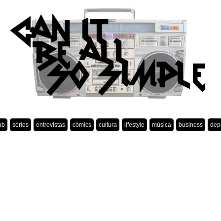
ub
series
entrevistas
cómics
cultura
lifestyle
música
business
dep