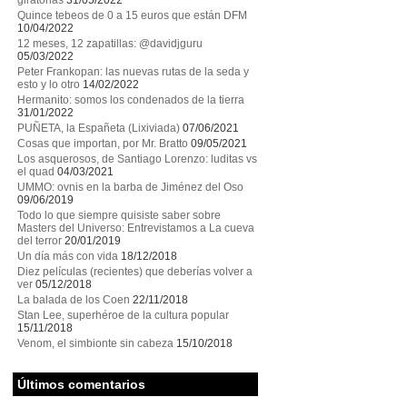
giratorias
31/05/2022
Quince tebeos de 0 a 15 euros que están DFM
10/04/2022
12 meses, 12 zapatillas: @davidjguru
05/03/2022
Peter Frankopan: las nuevas rutas de la seda y
esto y lo otro
14/02/2022
Hermanito: somos los condenados de la tierra
31/01/2022
PUÑETA, la Españeta (Lixiviada)
07/06/2021
Cosas que importan, por Mr. Bratto
09/05/2021
Los asquerosos, de Santiago Lorenzo: luditas vs
el quad
04/03/2021
UMMO: ovnis en la barba de Jiménez del Oso
09/06/2019
Todo lo que siempre quisiste saber sobre
Masters del Universo: Entrevistamos a La cueva
del terror
20/01/2019
Un día más con vida
18/12/2018
Diez películas (recientes) que deberías volver a
ver
05/12/2018
La balada de los Coen
22/11/2018
Stan Lee, superhéroe de la cultura popular
15/11/2018
Venom, el simbionte sin cabeza
15/10/2018
Últimos comentarios