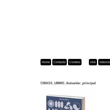
Home
Contacto
Cookies
cine
videocl
CIBASS_UMMO_Autsaider_principal