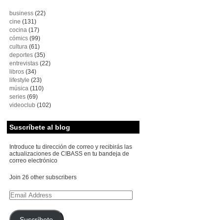
business
(22)
cine
(131)
cocina
(17)
cómics
(99)
cultura
(61)
deportes
(35)
entrevistas
(22)
libros
(34)
lifestyle
(23)
música
(110)
series
(69)
videoclub
(102)
Suscríbete al blog
Introduce tu dirección de correo y recibirás las
actualizaciones de CIBASS en tu bandeja de
correo electrónico
Join 26 other subscribers
Email
Address
Suscríbete