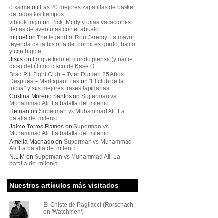
o xaime
on
Las 20 mejores zapatillas de basket
de todos los tiempos
vlbook login
on
Rick, Morty y unas vacaciones
llenas de aventuras con el abuelo
miguel
on
The legend of Ron Jeremy. La mayor
leyenda de la historia del porno es gordo, bajito
y con bigote
Jisus
on
Lo que todo el mundo piensa (y nadie
dice) del último disco de Kase.O
Brad Pitt Fight Club – Tyler Durden 25 Años
Después – MediapanEl.es
on
“El club de la
lucha” y sus mejores frases lapidarias
Cristina Moreno Santos
on
Superman vs
Muhammad Ali: La batalla del milenio
Hernan
on
Superman vs Muhammad Ali: La
batalla del milenio
Jaime Torres Ramos
on
Superman vs
Muhammad Ali: La batalla del milenio
Amelia Machado
on
Superman vs Muhammad
Ali: La batalla del milenio
N.L.M
on
Superman vs Muhammad Ali: La
batalla del milenio
Nuestros artículos más visitados
El Chiste de Pagliacci (Rorschach
en 'Watchmen')