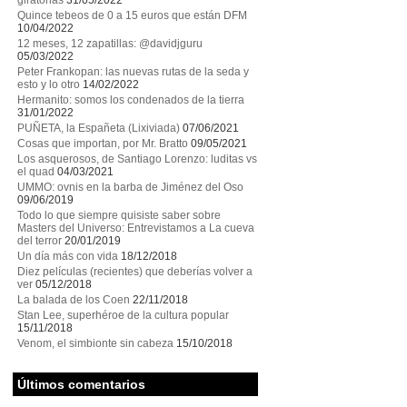
giratorias
31/05/2022
Quince tebeos de 0 a 15 euros que están DFM
10/04/2022
12 meses, 12 zapatillas: @davidjguru
05/03/2022
Peter Frankopan: las nuevas rutas de la seda y
esto y lo otro
14/02/2022
Hermanito: somos los condenados de la tierra
31/01/2022
PUÑETA, la Españeta (Lixiviada)
07/06/2021
Cosas que importan, por Mr. Bratto
09/05/2021
Los asquerosos, de Santiago Lorenzo: luditas vs
el quad
04/03/2021
UMMO: ovnis en la barba de Jiménez del Oso
09/06/2019
Todo lo que siempre quisiste saber sobre
Masters del Universo: Entrevistamos a La cueva
del terror
20/01/2019
Un día más con vida
18/12/2018
Diez películas (recientes) que deberías volver a
ver
05/12/2018
La balada de los Coen
22/11/2018
Stan Lee, superhéroe de la cultura popular
15/11/2018
Venom, el simbionte sin cabeza
15/10/2018
Últimos comentarios