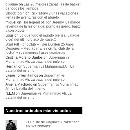
o xaime
on
Las 20 mejores zapatillas de basket
de todos los tiempos
vlbook login
on
Rick, Morty y unas vacaciones
llenas de aventuras con el abuelo
miguel
on
The legend of Ron Jeremy. La mayor
leyenda de la historia del porno es gordo, bajito
y con bigote
Jisus
on
Lo que todo el mundo piensa (y nadie
dice) del último disco de Kase.O
Brad Pitt Fight Club – Tyler Durden 25 Años
Después – MediapanEl.es
on
“El club de la
lucha” y sus mejores frases lapidarias
Cristina Moreno Santos
on
Superman vs
Muhammad Ali: La batalla del milenio
Hernan
on
Superman vs Muhammad Ali: La
batalla del milenio
Jaime Torres Ramos
on
Superman vs
Muhammad Ali: La batalla del milenio
Amelia Machado
on
Superman vs Muhammad
Ali: La batalla del milenio
N.L.M
on
Superman vs Muhammad Ali: La
batalla del milenio
Nuestros artículos más visitados
El Chiste de Pagliacci (Rorschach
en 'Watchmen')