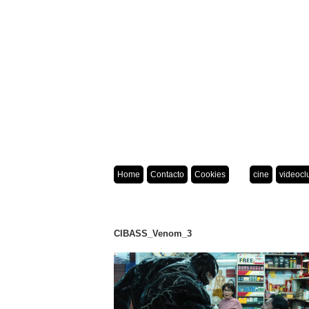
Home
Contacto
Cookies
cine
videocl
CIBASS_Venom_3