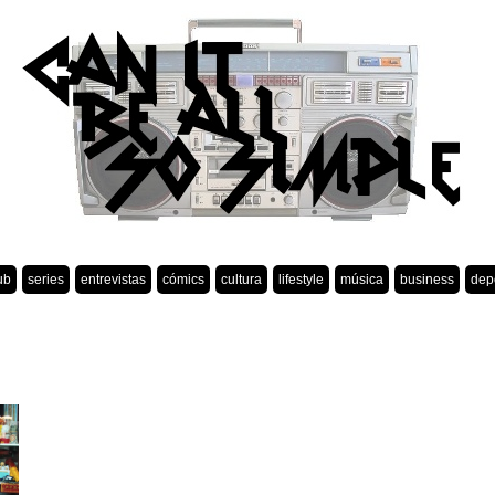
ub
series
entrevistas
cómics
cultura
lifestyle
música
business
dep