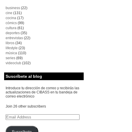
business
(22)
cine
(131)
cocina
(17)
cómics
(99)
cultura
(61)
deportes
(35)
entrevistas
(22)
libros
(34)
lifestyle
(23)
música
(110)
series
(69)
videoclub
(102)
Suscríbete al blog
Introduce tu dirección de correo y recibirás las
actualizaciones de CIBASS en tu bandeja de
correo electrónico
Join 26 other subscribers
Email
Address
Suscríbete