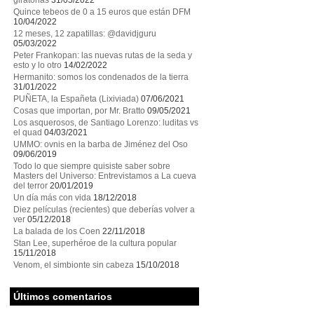
giratorias
31/05/2022
Quince tebeos de 0 a 15 euros que están DFM
10/04/2022
12 meses, 12 zapatillas: @davidjguru
05/03/2022
Peter Frankopan: las nuevas rutas de la seda y
esto y lo otro
14/02/2022
Hermanito: somos los condenados de la tierra
31/01/2022
PUÑETA, la Españeta (Lixiviada)
07/06/2021
Cosas que importan, por Mr. Bratto
09/05/2021
Los asquerosos, de Santiago Lorenzo: luditas vs
el quad
04/03/2021
UMMO: ovnis en la barba de Jiménez del Oso
09/06/2019
Todo lo que siempre quisiste saber sobre
Masters del Universo: Entrevistamos a La cueva
del terror
20/01/2019
Un día más con vida
18/12/2018
Diez películas (recientes) que deberías volver a
ver
05/12/2018
La balada de los Coen
22/11/2018
Stan Lee, superhéroe de la cultura popular
15/11/2018
Venom, el simbionte sin cabeza
15/10/2018
Últimos comentarios