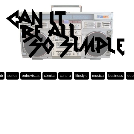
ub
series
entrevistas
cómics
cultura
lifestyle
música
business
dep