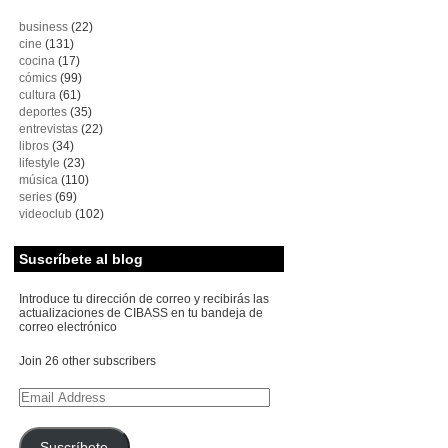
business
(22)
cine
(131)
cocina
(17)
cómics
(99)
cultura
(61)
deportes
(35)
entrevistas
(22)
libros
(34)
lifestyle
(23)
música
(110)
series
(69)
videoclub
(102)
Suscríbete al blog
Introduce tu dirección de correo y recibirás las
actualizaciones de CIBASS en tu bandeja de
correo electrónico
Join 26 other subscribers
Email
Address
Suscríbete