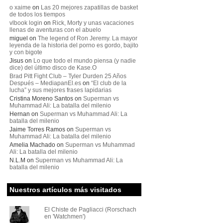
o xaime
on
Las 20 mejores zapatillas de basket
de todos los tiempos
vlbook login
on
Rick, Morty y unas vacaciones
llenas de aventuras con el abuelo
miguel
on
The legend of Ron Jeremy. La mayor
leyenda de la historia del porno es gordo, bajito
y con bigote
Jisus
on
Lo que todo el mundo piensa (y nadie
dice) del último disco de Kase.O
Brad Pitt Fight Club – Tyler Durden 25 Años
Después – MediapanEl.es
on
“El club de la
lucha” y sus mejores frases lapidarias
Cristina Moreno Santos
on
Superman vs
Muhammad Ali: La batalla del milenio
Hernan
on
Superman vs Muhammad Ali: La
batalla del milenio
Jaime Torres Ramos
on
Superman vs
Muhammad Ali: La batalla del milenio
Amelia Machado
on
Superman vs Muhammad
Ali: La batalla del milenio
N.L.M
on
Superman vs Muhammad Ali: La
batalla del milenio
Nuestros artículos más visitados
El Chiste de Pagliacci (Rorschach
en 'Watchmen')