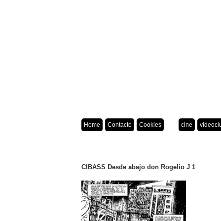
Home
Contacto
Cookies
cine
videocl
CIBASS Desde abajo don Rogelio J 1