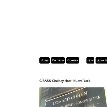
Home
Contacto
Cookies
cine
videocl
CIBASS Chelsey Hotel Nueva York