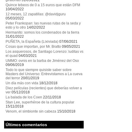
giratorias
31/05/2022
Quince tebeos de 0 a 15 euros que están DFM
10/04/2022
12 meses, 12 zapatillas: @davidjguru
05/03/2022
Peter Frankopan: las nuevas rutas de la seda y
esto y lo otro
14/02/2022
Hermanito: somos los condenados de la tierra
31/01/2022
PUÑETA, la Españeta (Lixiviada)
07/06/2021
Cosas que importan, por Mr. Bratto
09/05/2021
Los asquerosos, de Santiago Lorenzo: luditas vs
el quad
04/03/2021
UMMO: ovnis en la barba de Jiménez del Oso
09/06/2019
Todo lo que siempre quisiste saber sobre
Masters del Universo: Entrevistamos a La cueva
del terror
20/01/2019
Un día más con vida
18/12/2018
Diez películas (recientes) que deberías volver a
ver
05/12/2018
La balada de los Coen
22/11/2018
Stan Lee, superhéroe de la cultura popular
15/11/2018
Venom, el simbionte sin cabeza
15/10/2018
Últimos comentarios