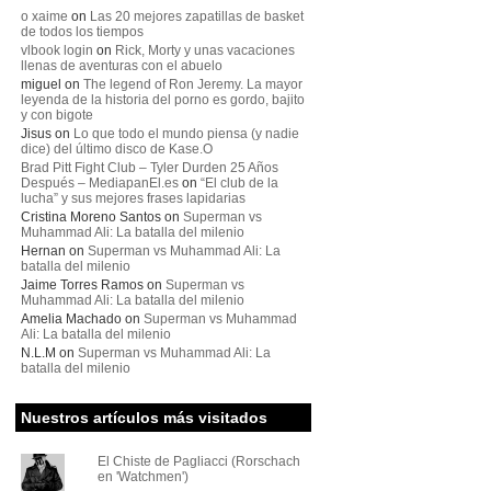
o xaime
on
Las 20 mejores zapatillas de basket
de todos los tiempos
vlbook login
on
Rick, Morty y unas vacaciones
llenas de aventuras con el abuelo
miguel
on
The legend of Ron Jeremy. La mayor
leyenda de la historia del porno es gordo, bajito
y con bigote
Jisus
on
Lo que todo el mundo piensa (y nadie
dice) del último disco de Kase.O
Brad Pitt Fight Club – Tyler Durden 25 Años
Después – MediapanEl.es
on
“El club de la
lucha” y sus mejores frases lapidarias
Cristina Moreno Santos
on
Superman vs
Muhammad Ali: La batalla del milenio
Hernan
on
Superman vs Muhammad Ali: La
batalla del milenio
Jaime Torres Ramos
on
Superman vs
Muhammad Ali: La batalla del milenio
Amelia Machado
on
Superman vs Muhammad
Ali: La batalla del milenio
N.L.M
on
Superman vs Muhammad Ali: La
batalla del milenio
Nuestros artículos más visitados
El Chiste de Pagliacci (Rorschach
en 'Watchmen')