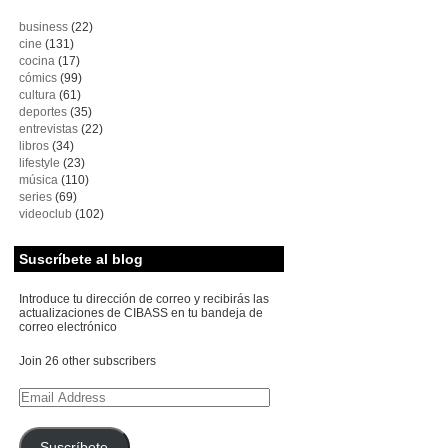
business
(22)
cine
(131)
cocina
(17)
cómics
(99)
cultura
(61)
deportes
(35)
entrevistas
(22)
libros
(34)
lifestyle
(23)
música
(110)
series
(69)
videoclub
(102)
Suscríbete al blog
Introduce tu dirección de correo y recibirás las
actualizaciones de CIBASS en tu bandeja de
correo electrónico
Join 26 other subscribers
Email
Address
Suscríbete