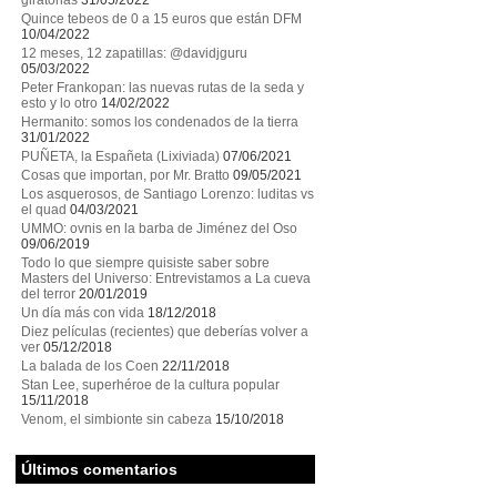
giratorias
31/05/2022
Quince tebeos de 0 a 15 euros que están DFM
10/04/2022
12 meses, 12 zapatillas: @davidjguru
05/03/2022
Peter Frankopan: las nuevas rutas de la seda y
esto y lo otro
14/02/2022
Hermanito: somos los condenados de la tierra
31/01/2022
PUÑETA, la Españeta (Lixiviada)
07/06/2021
Cosas que importan, por Mr. Bratto
09/05/2021
Los asquerosos, de Santiago Lorenzo: luditas vs
el quad
04/03/2021
UMMO: ovnis en la barba de Jiménez del Oso
09/06/2019
Todo lo que siempre quisiste saber sobre
Masters del Universo: Entrevistamos a La cueva
del terror
20/01/2019
Un día más con vida
18/12/2018
Diez películas (recientes) que deberías volver a
ver
05/12/2018
La balada de los Coen
22/11/2018
Stan Lee, superhéroe de la cultura popular
15/11/2018
Venom, el simbionte sin cabeza
15/10/2018
Últimos comentarios