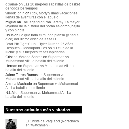
o xaime
on
Las 20 mejores zapatillas de basket
de todos los tiempos
vlbook login
on
Rick, Morty y unas vacaciones
llenas de aventuras con el abuelo
miguel
on
The legend of Ron Jeremy. La mayor
leyenda de la historia del porno es gordo, bajito
y con bigote
Jisus
on
Lo que todo el mundo piensa (y nadie
dice) del último disco de Kase.O
Brad Pitt Fight Club – Tyler Durden 25 Años
Después – MediapanEl.es
on
“El club de la
lucha” y sus mejores frases lapidarias
Cristina Moreno Santos
on
Superman vs
Muhammad Ali: La batalla del milenio
Hernan
on
Superman vs Muhammad Ali: La
batalla del milenio
Jaime Torres Ramos
on
Superman vs
Muhammad Ali: La batalla del milenio
Amelia Machado
on
Superman vs Muhammad
Ali: La batalla del milenio
N.L.M
on
Superman vs Muhammad Ali: La
batalla del milenio
Nuestros artículos más visitados
El Chiste de Pagliacci (Rorschach
en 'Watchmen')