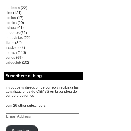
business
(22)
cine
(131)
cocina
(17)
cómics
(99)
cultura
(61)
deportes
(35)
entrevistas
(22)
libros
(34)
lifestyle
(23)
música
(110)
series
(69)
videoclub
(102)
Suscríbete al blog
Introduce tu dirección de correo y recibirás las
actualizaciones de CIBASS en tu bandeja de
correo electrónico
Join 26 other subscribers
Email
Address
Suscríbete