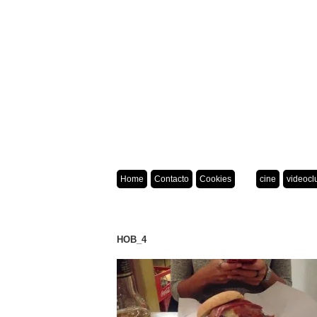
Home
Contacto
Cookies
cine
videocl
HOB_4