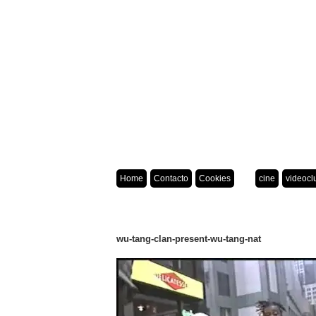
Home
Contacto
Cookies
cine
videocl
wu-tang-clan-present-wu-tang-nat