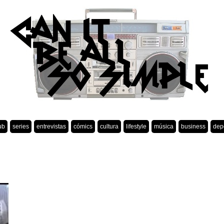
ub
series
entrevistas
cómics
cultura
lifestyle
música
business
dep