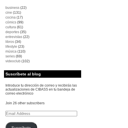
business
(22)
cine
(131)
cocina
(17)
cómics
(99)
cultura
(61)
deportes
(35)
entrevistas
(22)
libros
(34)
lifestyle
(23)
música
(110)
series
(69)
videoclub
(102)
Suscríbete al blog
Introduce tu dirección de correo y recibirás las
actualizaciones de CIBASS en tu bandeja de
correo electrónico
Join 26 other subscribers
Email
Address
Suscríbete