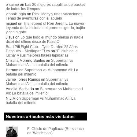
o xaime
on
Las 20 mejores zapatillas de basket
de todos los tiempos
vlbook login
on
Rick, Morty y unas vacaciones
llenas de aventuras con el abuelo
miguel
on
The legend of Ron Jeremy. La mayor
leyenda de la historia del porno es gordo, bajito
y con bigote
Jisus
on
Lo que todo el mundo piensa (y nadie
dice) del último disco de Kase.O
Brad Pitt Fight Club – Tyler Durden 25 Años
Después – MediapanEl.es
on
“El club de la
lucha” y sus mejores frases lapidarias
Cristina Moreno Santos
on
Superman vs
Muhammad Ali: La batalla del milenio
Hernan
on
Superman vs Muhammad Ali: La
batalla del milenio
Jaime Torres Ramos
on
Superman vs
Muhammad Ali: La batalla del milenio
Amelia Machado
on
Superman vs Muhammad
Ali: La batalla del milenio
N.L.M
on
Superman vs Muhammad Ali: La
batalla del milenio
Nuestros artículos más visitados
El Chiste de Pagliacci (Rorschach
en 'Watchmen')