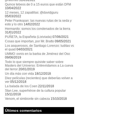
giratorias
31/05/2022
Quince tebeos de 0 a 15 euros que están DFM
10/04/2022
12 meses, 12 zapatillas: @davidjguru
05/03/2022
Peter Frankopan: las nuevas rutas de la seda y
esto y lo otro
14/02/2022
Hermanito: somos los condenados de la tierra
31/01/2022
PUÑETA, la Españeta (Lixiviada)
07/06/2021
Cosas que importan, por Mr. Bratto
09/05/2021
Los asquerosos, de Santiago Lorenzo: luditas vs
el quad
04/03/2021
UMMO: ovnis en la barba de Jiménez del Oso
09/06/2019
Todo lo que siempre quisiste saber sobre
Masters del Universo: Entrevistamos a La cueva
del terror
20/01/2019
Un día más con vida
18/12/2018
Diez películas (recientes) que deberías volver a
ver
05/12/2018
La balada de los Coen
22/11/2018
Stan Lee, superhéroe de la cultura popular
15/11/2018
Venom, el simbionte sin cabeza
15/10/2018
Últimos comentarios