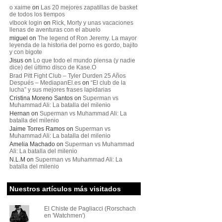
o xaime
on
Las 20 mejores zapatillas de basket
de todos los tiempos
vlbook login
on
Rick, Morty y unas vacaciones
llenas de aventuras con el abuelo
miguel
on
The legend of Ron Jeremy. La mayor
leyenda de la historia del porno es gordo, bajito
y con bigote
Jisus
on
Lo que todo el mundo piensa (y nadie
dice) del último disco de Kase.O
Brad Pitt Fight Club – Tyler Durden 25 Años
Después – MediapanEl.es
on
“El club de la
lucha” y sus mejores frases lapidarias
Cristina Moreno Santos
on
Superman vs
Muhammad Ali: La batalla del milenio
Hernan
on
Superman vs Muhammad Ali: La
batalla del milenio
Jaime Torres Ramos
on
Superman vs
Muhammad Ali: La batalla del milenio
Amelia Machado
on
Superman vs Muhammad
Ali: La batalla del milenio
N.L.M
on
Superman vs Muhammad Ali: La
batalla del milenio
Nuestros artículos más visitados
El Chiste de Pagliacci (Rorschach
en 'Watchmen')