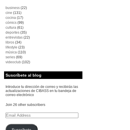
business
(22)
cine
(131)
cocina
(17)
cómics
(99)
cultura
(61)
deportes
(35)
entrevistas
(22)
libros
(34)
lifestyle
(23)
música
(110)
series
(69)
videoclub
(102)
Suscríbete al blog
Introduce tu dirección de correo y recibirás las
actualizaciones de CIBASS en tu bandeja de
correo electrónico
Join 26 other subscribers
Email
Address
Suscríbete