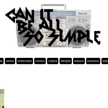
ub
series
entrevistas
cómics
cultura
lifestyle
música
business
dep