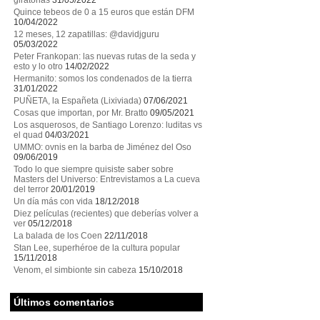
giratorias
31/05/2022
Quince tebeos de 0 a 15 euros que están DFM
10/04/2022
12 meses, 12 zapatillas: @davidjguru
05/03/2022
Peter Frankopan: las nuevas rutas de la seda y
esto y lo otro
14/02/2022
Hermanito: somos los condenados de la tierra
31/01/2022
PUÑETA, la Españeta (Lixiviada)
07/06/2021
Cosas que importan, por Mr. Bratto
09/05/2021
Los asquerosos, de Santiago Lorenzo: luditas vs
el quad
04/03/2021
UMMO: ovnis en la barba de Jiménez del Oso
09/06/2019
Todo lo que siempre quisiste saber sobre
Masters del Universo: Entrevistamos a La cueva
del terror
20/01/2019
Un día más con vida
18/12/2018
Diez películas (recientes) que deberías volver a
ver
05/12/2018
La balada de los Coen
22/11/2018
Stan Lee, superhéroe de la cultura popular
15/11/2018
Venom, el simbionte sin cabeza
15/10/2018
Últimos comentarios