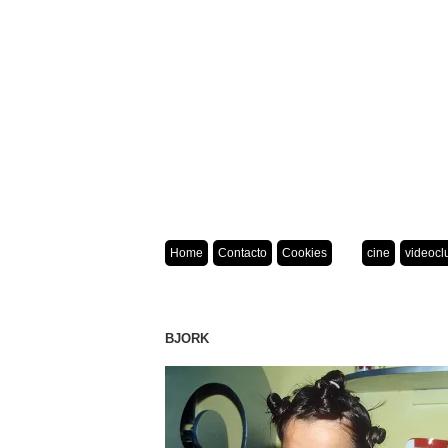
Home
Contacto
Cookies
cine
videocl
BJORK