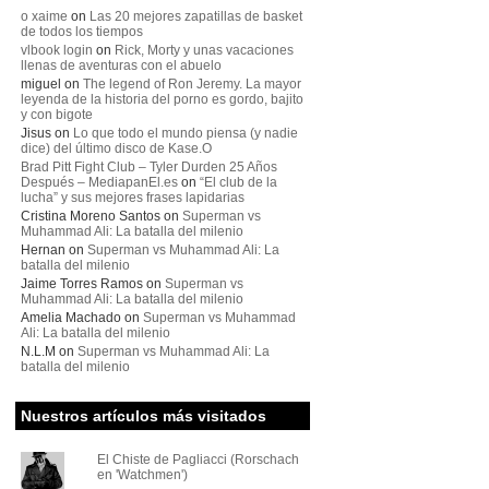
o xaime
on
Las 20 mejores zapatillas de basket
de todos los tiempos
vlbook login
on
Rick, Morty y unas vacaciones
llenas de aventuras con el abuelo
miguel
on
The legend of Ron Jeremy. La mayor
leyenda de la historia del porno es gordo, bajito
y con bigote
Jisus
on
Lo que todo el mundo piensa (y nadie
dice) del último disco de Kase.O
Brad Pitt Fight Club – Tyler Durden 25 Años
Después – MediapanEl.es
on
“El club de la
lucha” y sus mejores frases lapidarias
Cristina Moreno Santos
on
Superman vs
Muhammad Ali: La batalla del milenio
Hernan
on
Superman vs Muhammad Ali: La
batalla del milenio
Jaime Torres Ramos
on
Superman vs
Muhammad Ali: La batalla del milenio
Amelia Machado
on
Superman vs Muhammad
Ali: La batalla del milenio
N.L.M
on
Superman vs Muhammad Ali: La
batalla del milenio
Nuestros artículos más visitados
El Chiste de Pagliacci (Rorschach
en 'Watchmen')