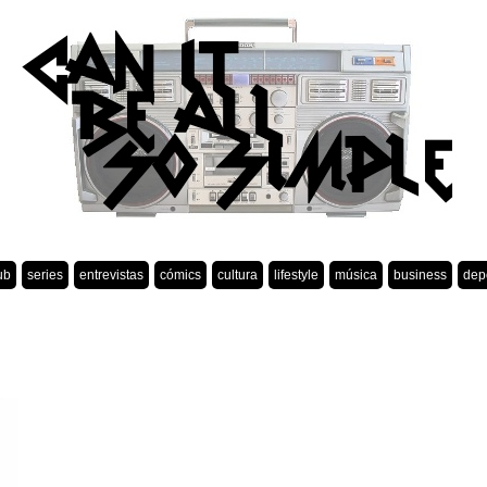
ub
series
entrevistas
cómics
cultura
lifestyle
música
business
dep