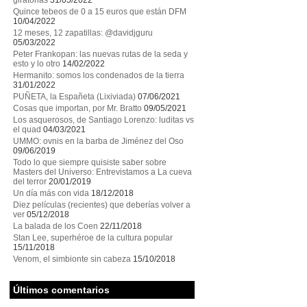
giratorias
31/05/2022
Quince tebeos de 0 a 15 euros que están DFM
10/04/2022
12 meses, 12 zapatillas: @davidjguru
05/03/2022
Peter Frankopan: las nuevas rutas de la seda y
esto y lo otro
14/02/2022
Hermanito: somos los condenados de la tierra
31/01/2022
PUÑETA, la Españeta (Lixiviada)
07/06/2021
Cosas que importan, por Mr. Bratto
09/05/2021
Los asquerosos, de Santiago Lorenzo: luditas vs
el quad
04/03/2021
UMMO: ovnis en la barba de Jiménez del Oso
09/06/2019
Todo lo que siempre quisiste saber sobre
Masters del Universo: Entrevistamos a La cueva
del terror
20/01/2019
Un día más con vida
18/12/2018
Diez películas (recientes) que deberías volver a
ver
05/12/2018
La balada de los Coen
22/11/2018
Stan Lee, superhéroe de la cultura popular
15/11/2018
Venom, el simbionte sin cabeza
15/10/2018
Últimos comentarios