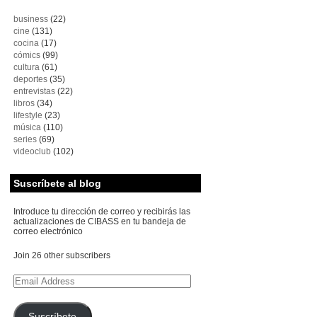
business
(22)
cine
(131)
cocina
(17)
cómics
(99)
cultura
(61)
deportes
(35)
entrevistas
(22)
libros
(34)
lifestyle
(23)
música
(110)
series
(69)
videoclub
(102)
Suscríbete al blog
Introduce tu dirección de correo y recibirás las
actualizaciones de CIBASS en tu bandeja de
correo electrónico
Join 26 other subscribers
Email
Address
Suscríbete