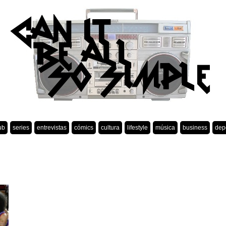
ub
series
entrevistas
cómics
cultura
lifestyle
música
business
dep