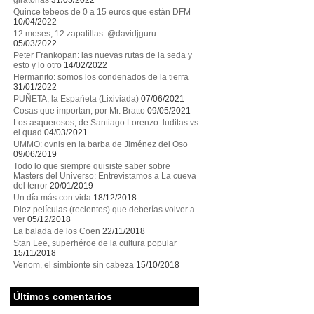
giratorias
31/05/2022
Quince tebeos de 0 a 15 euros que están DFM
10/04/2022
12 meses, 12 zapatillas: @davidjguru
05/03/2022
Peter Frankopan: las nuevas rutas de la seda y
esto y lo otro
14/02/2022
Hermanito: somos los condenados de la tierra
31/01/2022
PUÑETA, la Españeta (Lixiviada)
07/06/2021
Cosas que importan, por Mr. Bratto
09/05/2021
Los asquerosos, de Santiago Lorenzo: luditas vs
el quad
04/03/2021
UMMO: ovnis en la barba de Jiménez del Oso
09/06/2019
Todo lo que siempre quisiste saber sobre
Masters del Universo: Entrevistamos a La cueva
del terror
20/01/2019
Un día más con vida
18/12/2018
Diez películas (recientes) que deberías volver a
ver
05/12/2018
La balada de los Coen
22/11/2018
Stan Lee, superhéroe de la cultura popular
15/11/2018
Venom, el simbionte sin cabeza
15/10/2018
Últimos comentarios