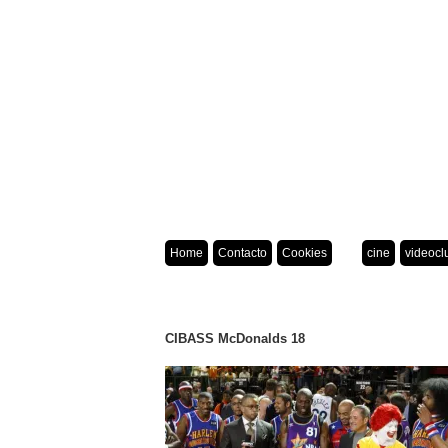
Home
Contacto
Cookies
cine
videocl
CIBASS McDonalds 18