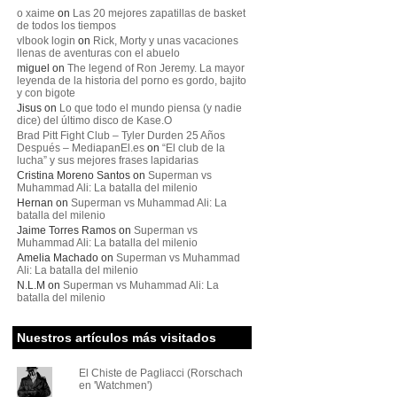
o xaime
on
Las 20 mejores zapatillas de basket
de todos los tiempos
vlbook login
on
Rick, Morty y unas vacaciones
llenas de aventuras con el abuelo
miguel
on
The legend of Ron Jeremy. La mayor
leyenda de la historia del porno es gordo, bajito
y con bigote
Jisus
on
Lo que todo el mundo piensa (y nadie
dice) del último disco de Kase.O
Brad Pitt Fight Club – Tyler Durden 25 Años
Después – MediapanEl.es
on
“El club de la
lucha” y sus mejores frases lapidarias
Cristina Moreno Santos
on
Superman vs
Muhammad Ali: La batalla del milenio
Hernan
on
Superman vs Muhammad Ali: La
batalla del milenio
Jaime Torres Ramos
on
Superman vs
Muhammad Ali: La batalla del milenio
Amelia Machado
on
Superman vs Muhammad
Ali: La batalla del milenio
N.L.M
on
Superman vs Muhammad Ali: La
batalla del milenio
Nuestros artículos más visitados
El Chiste de Pagliacci (Rorschach
en 'Watchmen')