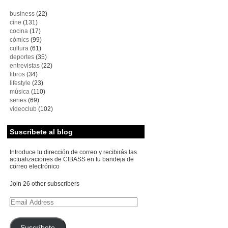
business
(22)
cine
(131)
cocina
(17)
cómics
(99)
cultura
(61)
deportes
(35)
entrevistas
(22)
libros
(34)
lifestyle
(23)
música
(110)
series
(69)
videoclub
(102)
Suscríbete al blog
Introduce tu dirección de correo y recibirás las
actualizaciones de CIBASS en tu bandeja de
correo electrónico
Join 26 other subscribers
Email
Address
Suscríbete