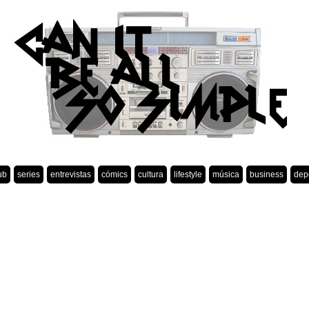
ub
series
entrevistas
cómics
cultura
lifestyle
música
business
dep