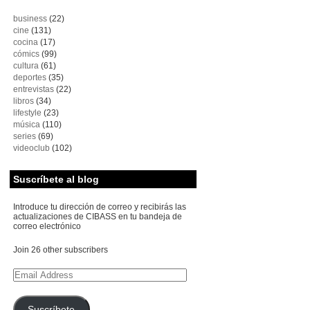
business
(22)
cine
(131)
cocina
(17)
cómics
(99)
cultura
(61)
deportes
(35)
entrevistas
(22)
libros
(34)
lifestyle
(23)
música
(110)
series
(69)
videoclub
(102)
Suscríbete al blog
Introduce tu dirección de correo y recibirás las
actualizaciones de CIBASS en tu bandeja de
correo electrónico
Join 26 other subscribers
Email
Address
Suscríbete