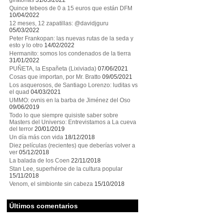
giratorias
31/05/2022
Quince tebeos de 0 a 15 euros que están DFM
10/04/2022
12 meses, 12 zapatillas: @davidjguru
05/03/2022
Peter Frankopan: las nuevas rutas de la seda y
esto y lo otro
14/02/2022
Hermanito: somos los condenados de la tierra
31/01/2022
PUÑETA, la Españeta (Lixiviada)
07/06/2021
Cosas que importan, por Mr. Bratto
09/05/2021
Los asquerosos, de Santiago Lorenzo: luditas vs
el quad
04/03/2021
UMMO: ovnis en la barba de Jiménez del Oso
09/06/2019
Todo lo que siempre quisiste saber sobre
Masters del Universo: Entrevistamos a La cueva
del terror
20/01/2019
Un día más con vida
18/12/2018
Diez películas (recientes) que deberías volver a
ver
05/12/2018
La balada de los Coen
22/11/2018
Stan Lee, superhéroe de la cultura popular
15/11/2018
Venom, el simbionte sin cabeza
15/10/2018
Últimos comentarios