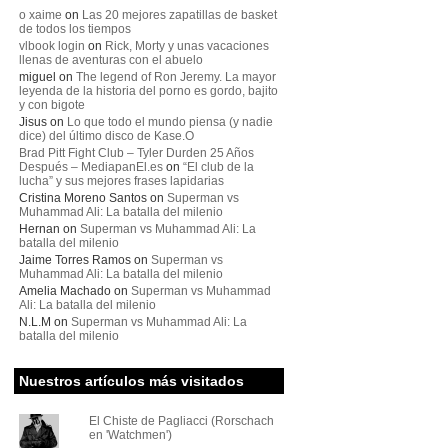
o xaime
on
Las 20 mejores zapatillas de basket
de todos los tiempos
vlbook login
on
Rick, Morty y unas vacaciones
llenas de aventuras con el abuelo
miguel
on
The legend of Ron Jeremy. La mayor
leyenda de la historia del porno es gordo, bajito
y con bigote
Jisus
on
Lo que todo el mundo piensa (y nadie
dice) del último disco de Kase.O
Brad Pitt Fight Club – Tyler Durden 25 Años
Después – MediapanEl.es
on
“El club de la
lucha” y sus mejores frases lapidarias
Cristina Moreno Santos
on
Superman vs
Muhammad Ali: La batalla del milenio
Hernan
on
Superman vs Muhammad Ali: La
batalla del milenio
Jaime Torres Ramos
on
Superman vs
Muhammad Ali: La batalla del milenio
Amelia Machado
on
Superman vs Muhammad
Ali: La batalla del milenio
N.L.M
on
Superman vs Muhammad Ali: La
batalla del milenio
Nuestros artículos más visitados
El Chiste de Pagliacci (Rorschach
en 'Watchmen')