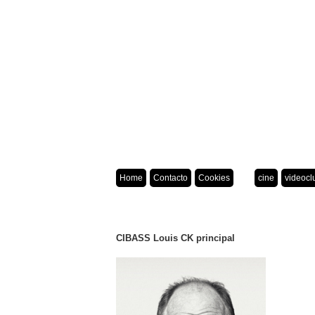
Home
Contacto
Cookies
cine
videocl
CIBASS Louis CK principal