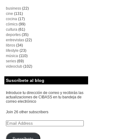
business
(22)
cine
(131)
cocina
(17)
cómics
(99)
cultura
(61)
deportes
(35)
entrevistas
(22)
libros
(34)
lifestyle
(23)
música
(110)
series
(69)
videoclub
(102)
Suscríbete al blog
Introduce tu dirección de correo y recibirás las
actualizaciones de CIBASS en tu bandeja de
correo electrónico
Join 26 other subscribers
Email
Address
Suscríbete