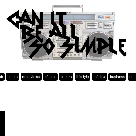
ub
series
entrevistas
cómics
cultura
lifestyle
música
business
dep