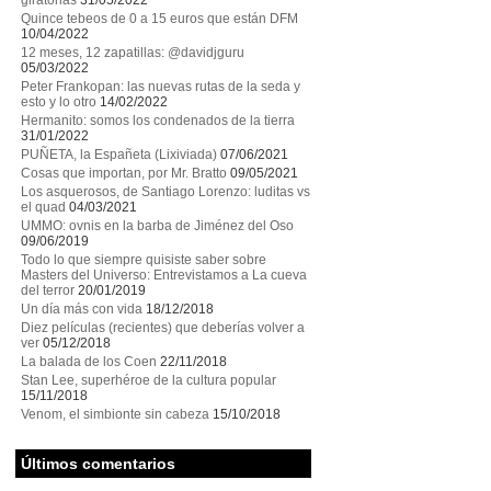
giratorias
31/05/2022
Quince tebeos de 0 a 15 euros que están DFM
10/04/2022
12 meses, 12 zapatillas: @davidjguru
05/03/2022
Peter Frankopan: las nuevas rutas de la seda y
esto y lo otro
14/02/2022
Hermanito: somos los condenados de la tierra
31/01/2022
PUÑETA, la Españeta (Lixiviada)
07/06/2021
Cosas que importan, por Mr. Bratto
09/05/2021
Los asquerosos, de Santiago Lorenzo: luditas vs
el quad
04/03/2021
UMMO: ovnis en la barba de Jiménez del Oso
09/06/2019
Todo lo que siempre quisiste saber sobre
Masters del Universo: Entrevistamos a La cueva
del terror
20/01/2019
Un día más con vida
18/12/2018
Diez películas (recientes) que deberías volver a
ver
05/12/2018
La balada de los Coen
22/11/2018
Stan Lee, superhéroe de la cultura popular
15/11/2018
Venom, el simbionte sin cabeza
15/10/2018
Últimos comentarios