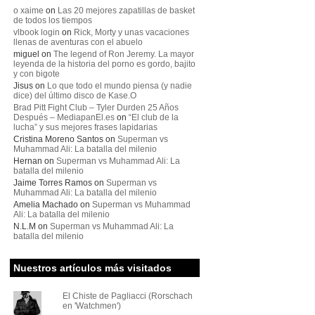
o xaime
on
Las 20 mejores zapatillas de basket
de todos los tiempos
vlbook login
on
Rick, Morty y unas vacaciones
llenas de aventuras con el abuelo
miguel
on
The legend of Ron Jeremy. La mayor
leyenda de la historia del porno es gordo, bajito
y con bigote
Jisus
on
Lo que todo el mundo piensa (y nadie
dice) del último disco de Kase.O
Brad Pitt Fight Club – Tyler Durden 25 Años
Después – MediapanEl.es
on
“El club de la
lucha” y sus mejores frases lapidarias
Cristina Moreno Santos
on
Superman vs
Muhammad Ali: La batalla del milenio
Hernan
on
Superman vs Muhammad Ali: La
batalla del milenio
Jaime Torres Ramos
on
Superman vs
Muhammad Ali: La batalla del milenio
Amelia Machado
on
Superman vs Muhammad
Ali: La batalla del milenio
N.L.M
on
Superman vs Muhammad Ali: La
batalla del milenio
Nuestros artículos más visitados
El Chiste de Pagliacci (Rorschach
en 'Watchmen')