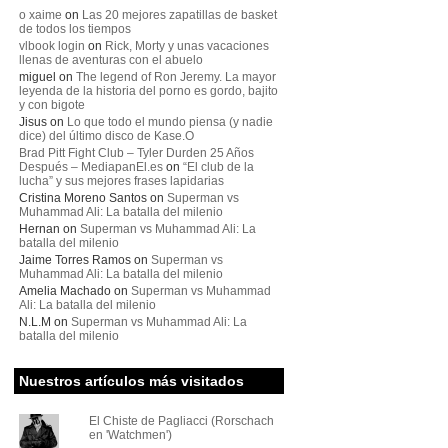
o xaime
on
Las 20 mejores zapatillas de basket
de todos los tiempos
vlbook login
on
Rick, Morty y unas vacaciones
llenas de aventuras con el abuelo
miguel
on
The legend of Ron Jeremy. La mayor
leyenda de la historia del porno es gordo, bajito
y con bigote
Jisus
on
Lo que todo el mundo piensa (y nadie
dice) del último disco de Kase.O
Brad Pitt Fight Club – Tyler Durden 25 Años
Después – MediapanEl.es
on
“El club de la
lucha” y sus mejores frases lapidarias
Cristina Moreno Santos
on
Superman vs
Muhammad Ali: La batalla del milenio
Hernan
on
Superman vs Muhammad Ali: La
batalla del milenio
Jaime Torres Ramos
on
Superman vs
Muhammad Ali: La batalla del milenio
Amelia Machado
on
Superman vs Muhammad
Ali: La batalla del milenio
N.L.M
on
Superman vs Muhammad Ali: La
batalla del milenio
Nuestros artículos más visitados
El Chiste de Pagliacci (Rorschach
en 'Watchmen')