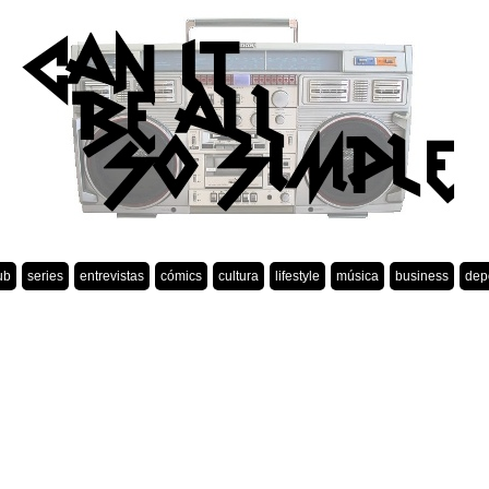
ub
series
entrevistas
cómics
cultura
lifestyle
música
business
dep