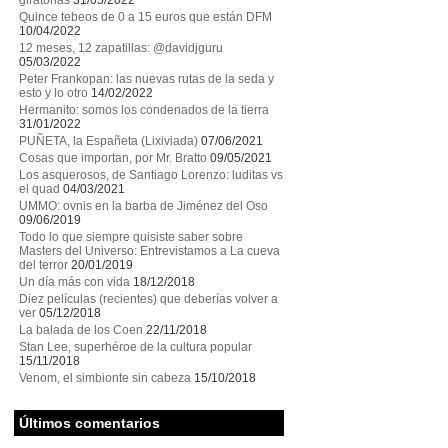
giratorias
31/05/2022
Quince tebeos de 0 a 15 euros que están DFM
10/04/2022
12 meses, 12 zapatillas: @davidjguru
05/03/2022
Peter Frankopan: las nuevas rutas de la seda y
esto y lo otro
14/02/2022
Hermanito: somos los condenados de la tierra
31/01/2022
PUÑETA, la Españeta (Lixiviada)
07/06/2021
Cosas que importan, por Mr. Bratto
09/05/2021
Los asquerosos, de Santiago Lorenzo: luditas vs
el quad
04/03/2021
UMMO: ovnis en la barba de Jiménez del Oso
09/06/2019
Todo lo que siempre quisiste saber sobre
Masters del Universo: Entrevistamos a La cueva
del terror
20/01/2019
Un día más con vida
18/12/2018
Diez películas (recientes) que deberías volver a
ver
05/12/2018
La balada de los Coen
22/11/2018
Stan Lee, superhéroe de la cultura popular
15/11/2018
Venom, el simbionte sin cabeza
15/10/2018
Últimos comentarios