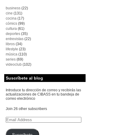
business
(22)
cine
(131)
cocina
(17)
cómics
(99)
cultura
(61)
deportes
(35)
entrevistas
(22)
libros
(34)
lifestyle
(23)
música
(110)
series
(69)
videoclub
(102)
Suscríbete al blog
Introduce tu dirección de correo y recibirás las
actualizaciones de CIBASS en tu bandeja de
correo electrónico
Join 26 other subscribers
Email
Address
Suscríbete