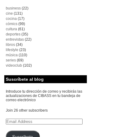
business
(22)
cine
(131)
cocina
(17)
cómics
(99)
cultura
(61)
deportes
(35)
entrevistas
(22)
libros
(34)
lifestyle
(23)
música
(110)
series
(69)
videoclub
(102)
Suscríbete al blog
Introduce tu dirección de correo y recibirás las
actualizaciones de CIBASS en tu bandeja de
correo electrónico
Join 26 other subscribers
Email
Address
Suscríbete