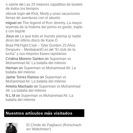
o xaime
on
Las 20 mejores zapatillas de basket
de todos los tiempos
vlbook login
on
Rick, Morty y unas vacaciones
llenas de aventuras con el abuelo
miguel
on
The legend of Ron Jeremy. La mayor
leyenda de la historia del porno es gordo, bajito
y con bigote
Jisus
on
Lo que todo el mundo piensa (y nadie
dice) del último disco de Kase.O
Brad Pitt Fight Club – Tyler Durden 25 Años
Después – MediapanEl.es
on
“El club de la
lucha” y sus mejores frases lapidarias
Cristina Moreno Santos
on
Superman vs
Muhammad Ali: La batalla del milenio
Hernan
on
Superman vs Muhammad Ali: La
batalla del milenio
Jaime Torres Ramos
on
Superman vs
Muhammad Ali: La batalla del milenio
Amelia Machado
on
Superman vs Muhammad
Ali: La batalla del milenio
N.L.M
on
Superman vs Muhammad Ali: La
batalla del milenio
Nuestros artículos más visitados
El Chiste de Pagliacci (Rorschach
en 'Watchmen')