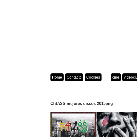
Home
Contacto
Cookies
cine
videocl
CIBASS mejores discos 2015png