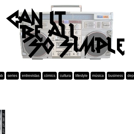
ub
series
entrevistas
cómics
cultura
lifestyle
música
business
dep