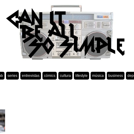
ub
series
entrevistas
cómics
cultura
lifestyle
música
business
dep