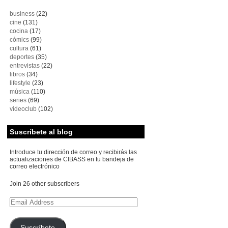
business
(22)
cine
(131)
cocina
(17)
cómics
(99)
cultura
(61)
deportes
(35)
entrevistas
(22)
libros
(34)
lifestyle
(23)
música
(110)
series
(69)
videoclub
(102)
Suscríbete al blog
Introduce tu dirección de correo y recibirás las
actualizaciones de CIBASS en tu bandeja de
correo electrónico
Join 26 other subscribers
Email
Address
Suscríbete