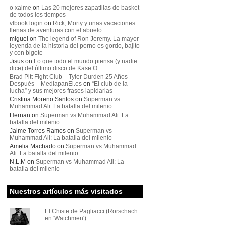
o xaime
on
Las 20 mejores zapatillas de basket
de todos los tiempos
vlbook login
on
Rick, Morty y unas vacaciones
llenas de aventuras con el abuelo
miguel
on
The legend of Ron Jeremy. La mayor
leyenda de la historia del porno es gordo, bajito
y con bigote
Jisus
on
Lo que todo el mundo piensa (y nadie
dice) del último disco de Kase.O
Brad Pitt Fight Club – Tyler Durden 25 Años
Después – MediapanEl.es
on
“El club de la
lucha” y sus mejores frases lapidarias
Cristina Moreno Santos
on
Superman vs
Muhammad Ali: La batalla del milenio
Hernan
on
Superman vs Muhammad Ali: La
batalla del milenio
Jaime Torres Ramos
on
Superman vs
Muhammad Ali: La batalla del milenio
Amelia Machado
on
Superman vs Muhammad
Ali: La batalla del milenio
N.L.M
on
Superman vs Muhammad Ali: La
batalla del milenio
Nuestros artículos más visitados
El Chiste de Pagliacci (Rorschach
en 'Watchmen')