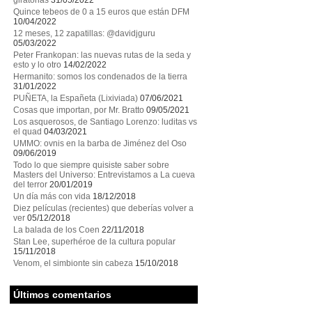
giratorias
31/05/2022
Quince tebeos de 0 a 15 euros que están DFM
10/04/2022
12 meses, 12 zapatillas: @davidjguru
05/03/2022
Peter Frankopan: las nuevas rutas de la seda y
esto y lo otro
14/02/2022
Hermanito: somos los condenados de la tierra
31/01/2022
PUÑETA, la Españeta (Lixiviada)
07/06/2021
Cosas que importan, por Mr. Bratto
09/05/2021
Los asquerosos, de Santiago Lorenzo: luditas vs
el quad
04/03/2021
UMMO: ovnis en la barba de Jiménez del Oso
09/06/2019
Todo lo que siempre quisiste saber sobre
Masters del Universo: Entrevistamos a La cueva
del terror
20/01/2019
Un día más con vida
18/12/2018
Diez películas (recientes) que deberías volver a
ver
05/12/2018
La balada de los Coen
22/11/2018
Stan Lee, superhéroe de la cultura popular
15/11/2018
Venom, el simbionte sin cabeza
15/10/2018
Últimos comentarios