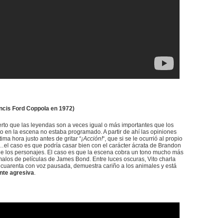
rancis Ford Coppola en 1972)
erto que las leyendas son a veces igual o más importantes que los
 en la escena no estaba programado. A partir de ahí las opiniones
ima hora justo antes de gritar “
¡Acción!
“, que si se le ocurrió al propio
…el caso es que podría casar bien con el carácter ácrata de Brandon
 de los personajes. El caso es que la escena cobra un tono mucho más
alos de películas de James Bond. Entre luces oscuras, Vito charla
 cuarenta con voz pausada, demuestra cariño a los animales y está
nte agresiva
.