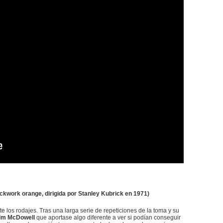
ockwork orange, dirigida por Stanley Kubrick en 1971)
 los rodajes. Tras una larga serie de repeticiones de la toma y su
lm McDowell
que aportase algo diferente a ver si podían conseguir