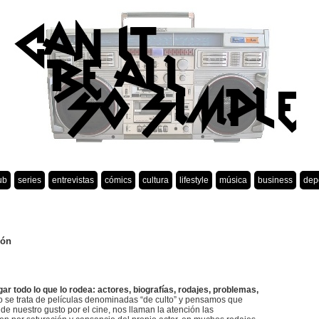
ub
series
entrevistas
cómics
cultura
lifestyle
música
business
dep
ión
ar todo lo que lo rodea: actores, biografías, rodajes, problemas,
o se trata de películas denominadas “de culto” y pensamos que
e nuestro gusto por el cine, nos llaman la atención las