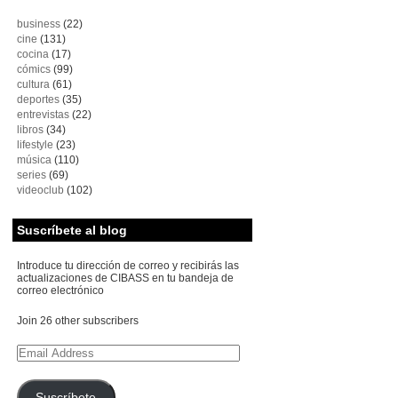
business
(22)
cine
(131)
cocina
(17)
cómics
(99)
cultura
(61)
deportes
(35)
entrevistas
(22)
libros
(34)
lifestyle
(23)
música
(110)
series
(69)
videoclub
(102)
Suscríbete al blog
Introduce tu dirección de correo y recibirás las
actualizaciones de CIBASS en tu bandeja de
correo electrónico
Join 26 other subscribers
Email
Address
Suscríbete