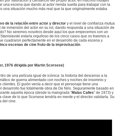
bien por saturación y cansancio del propio actor, en muchos rodajes
 una escena que dando al actor rienda suelta para trabajar con la
tro una situación mucho más real que la que originalmente estaba
 de la relación entre actor y director
y el nivel de confianza mutua
 de inmersión del actor en su rol, dando respuesta a una situación de
todo? No seremos nosotros desde aquí los que empecemos con un
anislavski estaría orgulloso de los cinco casos que os traemos a
ue cuadraron perfectamente en el desarrollo de cada escena y
inco escenas de cine fruto de la improvisación
.
er, 1976 dirigida por Martin Scorsese)
ro de una película igual de icónica: la historia del descenso a la
raumático de guerra alimentado con noches y noches de insomnio y
clientes. El guión venía a decir que el personaje tiene una
el desarrollo fue totalmente obra de De Niro. Seguramente basado en
urante aquella época (desde la malograda “
Malas Calles
” de 1973) y
a clave de lo que Scorsese tendría en mente y el director validaría. Su
a del cine.