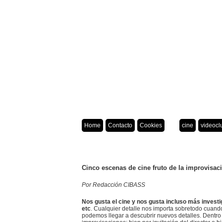
Home
Contacto
Cookies
cine
videocl
Cinco escenas de cine fruto de la improvisac
Por Redacción CIBASS
Nos gusta el cine y nos gusta incluso más investig
etc
. Cualquier detalle nos importa sobretodo cuand
podemos llegar a descubrir nuevos detalles. Dentro d