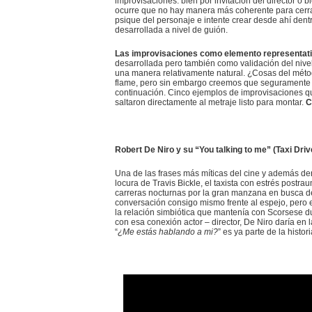
improvisaciones: bien por invitación del director o 
ocurre que no hay manera más coherente para cerrar
psique del personaje e intente crear desde ahí den
desarrollada a nivel de guión.
Las improvisaciones como elemento representativo
desarrollada pero también como validación del nivel
una manera relativamente natural. ¿Cosas del mé
flame, pero sin embargo creemos que seguramente St
continuación. Cinco ejemplos de improvisaciones q
saltaron directamente al metraje listo para montar.
C
Robert De Niro y su “You talking to me” (Taxi Driv
Una de las frases más míticas del cine y además dent
locura de Travis Bickle, el taxista con estrés post
carreras nocturnas por la gran manzana en busca de 
conversación consigo mismo frente al espejo, pero 
la relación simbiótica que mantenía con Scorsese d
con esa conexión actor – director, De Niro daría en l
“
¿Me estás hablando a mi?
” es ya parte de la histori