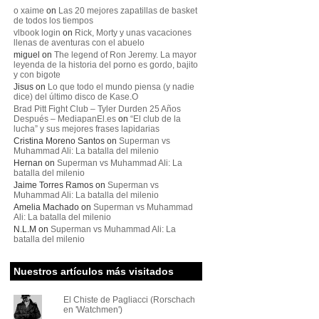
o xaime
on
Las 20 mejores zapatillas de basket
de todos los tiempos
vlbook login
on
Rick, Morty y unas vacaciones
llenas de aventuras con el abuelo
miguel
on
The legend of Ron Jeremy. La mayor
leyenda de la historia del porno es gordo, bajito
y con bigote
Jisus
on
Lo que todo el mundo piensa (y nadie
dice) del último disco de Kase.O
Brad Pitt Fight Club – Tyler Durden 25 Años
Después – MediapanEl.es
on
“El club de la
lucha” y sus mejores frases lapidarias
Cristina Moreno Santos
on
Superman vs
Muhammad Ali: La batalla del milenio
Hernan
on
Superman vs Muhammad Ali: La
batalla del milenio
Jaime Torres Ramos
on
Superman vs
Muhammad Ali: La batalla del milenio
Amelia Machado
on
Superman vs Muhammad
Ali: La batalla del milenio
N.L.M
on
Superman vs Muhammad Ali: La
batalla del milenio
Nuestros artículos más visitados
El Chiste de Pagliacci (Rorschach
en 'Watchmen')