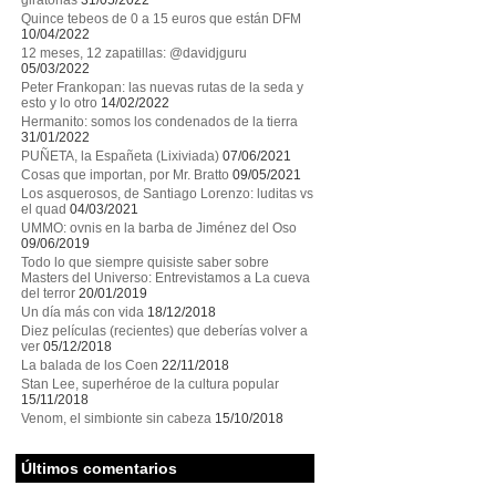
giratorias
31/05/2022
Quince tebeos de 0 a 15 euros que están DFM
10/04/2022
12 meses, 12 zapatillas: @davidjguru
05/03/2022
Peter Frankopan: las nuevas rutas de la seda y
esto y lo otro
14/02/2022
Hermanito: somos los condenados de la tierra
31/01/2022
PUÑETA, la Españeta (Lixiviada)
07/06/2021
Cosas que importan, por Mr. Bratto
09/05/2021
Los asquerosos, de Santiago Lorenzo: luditas vs
el quad
04/03/2021
UMMO: ovnis en la barba de Jiménez del Oso
09/06/2019
Todo lo que siempre quisiste saber sobre
Masters del Universo: Entrevistamos a La cueva
del terror
20/01/2019
Un día más con vida
18/12/2018
Diez películas (recientes) que deberías volver a
ver
05/12/2018
La balada de los Coen
22/11/2018
Stan Lee, superhéroe de la cultura popular
15/11/2018
Venom, el simbionte sin cabeza
15/10/2018
Últimos comentarios