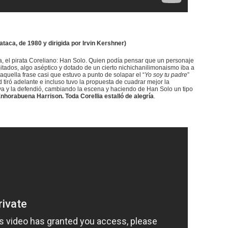
ataca, de 1980 y dirigida por Irvin Kershner)
a, el pirata Coreliano: Han Solo. Quien podía pensar que un personaje
imitados, algo aséptico y dotado de un cierto nichichanilimonaismo iba a
quella frase casi que estuvo a punto de solapar el “
Yo soy tu padre
”
tiró adelante e incluso tuvo la propuesta de cuadrar mejor la
iva y la defendió, cambiando la escena y haciendo de Han Solo un tipo
nhorabuena Harrison. Toda Corellia estalló de alegría
.