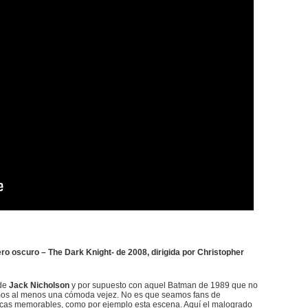
ro oscuro – The Dark Knight- de 2008, dirigida por Christopher
 de
Jack Nicholson
y por supuesto con aquel Batman de 1989 que no
amos al menos una cómoda vejez. No es que seamos fans de
sicas memorables, como por ejemplo esta escena. Aquí el malogrado