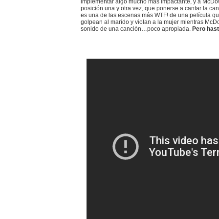
implementar algo mucho más impactante, y a McDowel
posición una y otra vez, que ponerse a cantar la c
es una de las escenas más WTF! de una película que 
golpean al marido y violan a la mujer mientras McD
sonido de una canción…poco apropiada.
Pero hast