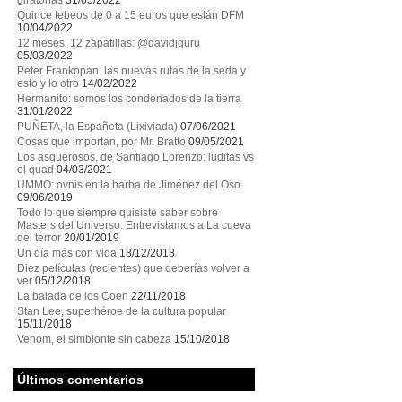
giratorias
31/05/2022
Quince tebeos de 0 a 15 euros que están DFM
10/04/2022
12 meses, 12 zapatillas: @davidjguru
05/03/2022
Peter Frankopan: las nuevas rutas de la seda y
esto y lo otro
14/02/2022
Hermanito: somos los condenados de la tierra
31/01/2022
PUÑETA, la Españeta (Lixiviada)
07/06/2021
Cosas que importan, por Mr. Bratto
09/05/2021
Los asquerosos, de Santiago Lorenzo: luditas vs
el quad
04/03/2021
UMMO: ovnis en la barba de Jiménez del Oso
09/06/2019
Todo lo que siempre quisiste saber sobre
Masters del Universo: Entrevistamos a La cueva
del terror
20/01/2019
Un día más con vida
18/12/2018
Diez películas (recientes) que deberías volver a
ver
05/12/2018
La balada de los Coen
22/11/2018
Stan Lee, superhéroe de la cultura popular
15/11/2018
Venom, el simbionte sin cabeza
15/10/2018
Últimos comentarios