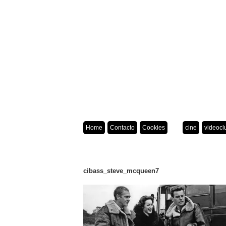
Home
Contacto
Cookies
cine
videocl
cibass_steve_mcqueen7