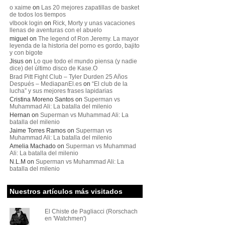
o xaime
on
Las 20 mejores zapatillas de basket
de todos los tiempos
vlbook login
on
Rick, Morty y unas vacaciones
llenas de aventuras con el abuelo
miguel
on
The legend of Ron Jeremy. La mayor
leyenda de la historia del porno es gordo, bajito
y con bigote
Jisus
on
Lo que todo el mundo piensa (y nadie
dice) del último disco de Kase.O
Brad Pitt Fight Club – Tyler Durden 25 Años
Después – MediapanEl.es
on
“El club de la
lucha” y sus mejores frases lapidarias
Cristina Moreno Santos
on
Superman vs
Muhammad Ali: La batalla del milenio
Hernan
on
Superman vs Muhammad Ali: La
batalla del milenio
Jaime Torres Ramos
on
Superman vs
Muhammad Ali: La batalla del milenio
Amelia Machado
on
Superman vs Muhammad
Ali: La batalla del milenio
N.L.M
on
Superman vs Muhammad Ali: La
batalla del milenio
Nuestros artículos más visitados
El Chiste de Pagliacci (Rorschach
en 'Watchmen')