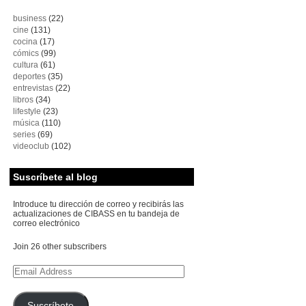
business
(22)
cine
(131)
cocina
(17)
cómics
(99)
cultura
(61)
deportes
(35)
entrevistas
(22)
libros
(34)
lifestyle
(23)
música
(110)
series
(69)
videoclub
(102)
Suscríbete al blog
Introduce tu dirección de correo y recibirás las
actualizaciones de CIBASS en tu bandeja de
correo electrónico
Join 26 other subscribers
Email
Address
Suscríbete