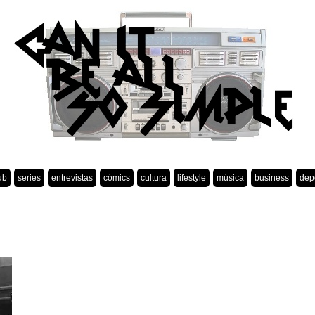
ub
series
entrevistas
cómics
cultura
lifestyle
música
business
dep