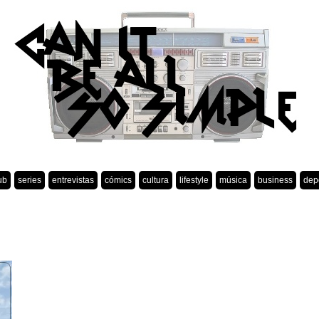
ub
series
entrevistas
cómics
cultura
lifestyle
música
business
dep