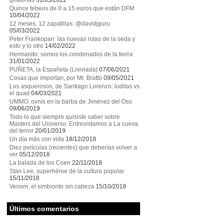
giratorias
31/05/2022
Quince tebeos de 0 a 15 euros que están DFM
10/04/2022
12 meses, 12 zapatillas: @davidjguru
05/03/2022
Peter Frankopan: las nuevas rutas de la seda y
esto y lo otro
14/02/2022
Hermanito: somos los condenados de la tierra
31/01/2022
PUÑETA, la Españeta (Lixiviada)
07/06/2021
Cosas que importan, por Mr. Bratto
09/05/2021
Los asquerosos, de Santiago Lorenzo: luditas vs
el quad
04/03/2021
UMMO: ovnis en la barba de Jiménez del Oso
09/06/2019
Todo lo que siempre quisiste saber sobre
Masters del Universo: Entrevistamos a La cueva
del terror
20/01/2019
Un día más con vida
18/12/2018
Diez películas (recientes) que deberías volver a
ver
05/12/2018
La balada de los Coen
22/11/2018
Stan Lee, superhéroe de la cultura popular
15/11/2018
Venom, el simbionte sin cabeza
15/10/2018
Últimos comentarios