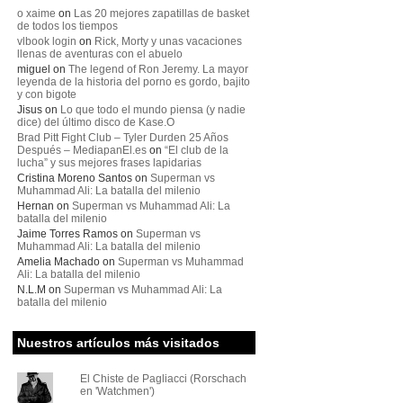
o xaime
on
Las 20 mejores zapatillas de basket
de todos los tiempos
vlbook login
on
Rick, Morty y unas vacaciones
llenas de aventuras con el abuelo
miguel
on
The legend of Ron Jeremy. La mayor
leyenda de la historia del porno es gordo, bajito
y con bigote
Jisus
on
Lo que todo el mundo piensa (y nadie
dice) del último disco de Kase.O
Brad Pitt Fight Club – Tyler Durden 25 Años
Después – MediapanEl.es
on
“El club de la
lucha” y sus mejores frases lapidarias
Cristina Moreno Santos
on
Superman vs
Muhammad Ali: La batalla del milenio
Hernan
on
Superman vs Muhammad Ali: La
batalla del milenio
Jaime Torres Ramos
on
Superman vs
Muhammad Ali: La batalla del milenio
Amelia Machado
on
Superman vs Muhammad
Ali: La batalla del milenio
N.L.M
on
Superman vs Muhammad Ali: La
batalla del milenio
Nuestros artículos más visitados
El Chiste de Pagliacci (Rorschach
en 'Watchmen')