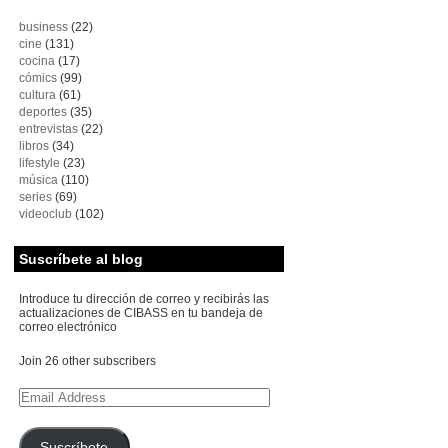
business
(22)
cine
(131)
cocina
(17)
cómics
(99)
cultura
(61)
deportes
(35)
entrevistas
(22)
libros
(34)
lifestyle
(23)
música
(110)
series
(69)
videoclub
(102)
Suscríbete al blog
Introduce tu dirección de correo y recibirás las
actualizaciones de CIBASS en tu bandeja de
correo electrónico
Join 26 other subscribers
Email
Address
Suscríbete