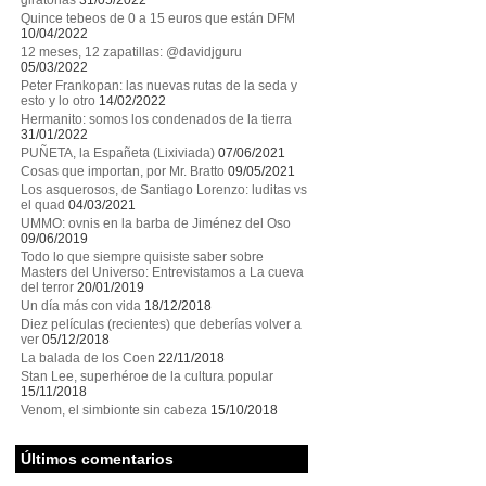
giratorias
31/05/2022
Quince tebeos de 0 a 15 euros que están DFM
10/04/2022
12 meses, 12 zapatillas: @davidjguru
05/03/2022
Peter Frankopan: las nuevas rutas de la seda y
esto y lo otro
14/02/2022
Hermanito: somos los condenados de la tierra
31/01/2022
PUÑETA, la Españeta (Lixiviada)
07/06/2021
Cosas que importan, por Mr. Bratto
09/05/2021
Los asquerosos, de Santiago Lorenzo: luditas vs
el quad
04/03/2021
UMMO: ovnis en la barba de Jiménez del Oso
09/06/2019
Todo lo que siempre quisiste saber sobre
Masters del Universo: Entrevistamos a La cueva
del terror
20/01/2019
Un día más con vida
18/12/2018
Diez películas (recientes) que deberías volver a
ver
05/12/2018
La balada de los Coen
22/11/2018
Stan Lee, superhéroe de la cultura popular
15/11/2018
Venom, el simbionte sin cabeza
15/10/2018
Últimos comentarios