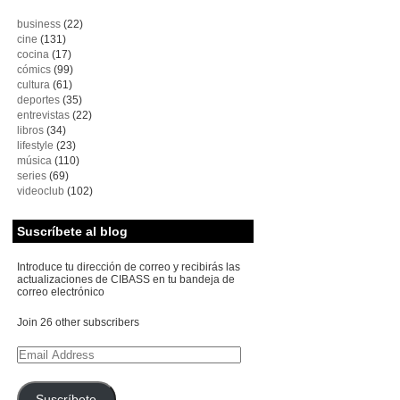
business
(22)
cine
(131)
cocina
(17)
cómics
(99)
cultura
(61)
deportes
(35)
entrevistas
(22)
libros
(34)
lifestyle
(23)
música
(110)
series
(69)
videoclub
(102)
Suscríbete al blog
Introduce tu dirección de correo y recibirás las
actualizaciones de CIBASS en tu bandeja de
correo electrónico
Join 26 other subscribers
Email
Address
Suscríbete