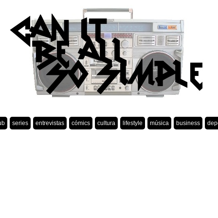
ub
series
entrevistas
cómics
cultura
lifestyle
música
business
dep