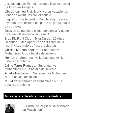
o xaime
on
Las 20 mejores zapatillas de basket
de todos los tiempos
vlbook login
on
Rick, Morty y unas vacaciones
llenas de aventuras con el abuelo
miguel
on
The legend of Ron Jeremy. La mayor
leyenda de la historia del porno es gordo, bajito
y con bigote
Jisus
on
Lo que todo el mundo piensa (y nadie
dice) del último disco de Kase.O
Brad Pitt Fight Club – Tyler Durden 25 Años
Después – MediapanEl.es
on
“El club de la
lucha” y sus mejores frases lapidarias
Cristina Moreno Santos
on
Superman vs
Muhammad Ali: La batalla del milenio
Hernan
on
Superman vs Muhammad Ali: La
batalla del milenio
Jaime Torres Ramos
on
Superman vs
Muhammad Ali: La batalla del milenio
Amelia Machado
on
Superman vs Muhammad
Ali: La batalla del milenio
N.L.M
on
Superman vs Muhammad Ali: La
batalla del milenio
Nuestros artículos más visitados
El Chiste de Pagliacci (Rorschach
en 'Watchmen')