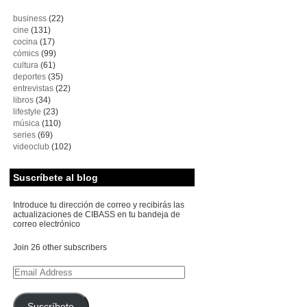
business
(22)
cine
(131)
cocina
(17)
cómics
(99)
cultura
(61)
deportes
(35)
entrevistas
(22)
libros
(34)
lifestyle
(23)
música
(110)
series
(69)
videoclub
(102)
Suscríbete al blog
Introduce tu dirección de correo y recibirás las
actualizaciones de CIBASS en tu bandeja de
correo electrónico
Join 26 other subscribers
Email
Address
Suscríbete