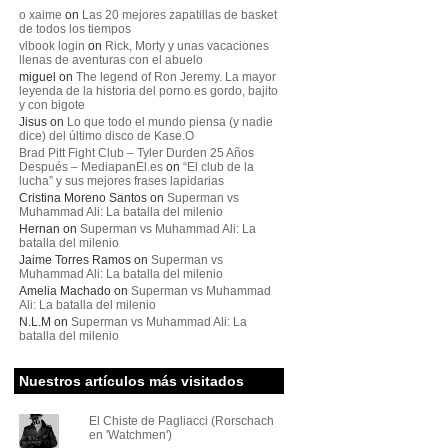
o xaime
on
Las 20 mejores zapatillas de basket
de todos los tiempos
vlbook login
on
Rick, Morty y unas vacaciones
llenas de aventuras con el abuelo
miguel
on
The legend of Ron Jeremy. La mayor
leyenda de la historia del porno es gordo, bajito
y con bigote
Jisus
on
Lo que todo el mundo piensa (y nadie
dice) del último disco de Kase.O
Brad Pitt Fight Club – Tyler Durden 25 Años
Después – MediapanEl.es
on
“El club de la
lucha” y sus mejores frases lapidarias
Cristina Moreno Santos
on
Superman vs
Muhammad Ali: La batalla del milenio
Hernan
on
Superman vs Muhammad Ali: La
batalla del milenio
Jaime Torres Ramos
on
Superman vs
Muhammad Ali: La batalla del milenio
Amelia Machado
on
Superman vs Muhammad
Ali: La batalla del milenio
N.L.M
on
Superman vs Muhammad Ali: La
batalla del milenio
Nuestros artículos más visitados
El Chiste de Pagliacci (Rorschach
en 'Watchmen')