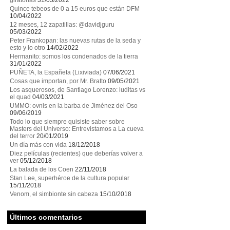
giratorias
31/05/2022
Quince tebeos de 0 a 15 euros que están DFM
10/04/2022
12 meses, 12 zapatillas: @davidjguru
05/03/2022
Peter Frankopan: las nuevas rutas de la seda y
esto y lo otro
14/02/2022
Hermanito: somos los condenados de la tierra
31/01/2022
PUÑETA, la Españeta (Lixiviada)
07/06/2021
Cosas que importan, por Mr. Bratto
09/05/2021
Los asquerosos, de Santiago Lorenzo: luditas vs
el quad
04/03/2021
UMMO: ovnis en la barba de Jiménez del Oso
09/06/2019
Todo lo que siempre quisiste saber sobre
Masters del Universo: Entrevistamos a La cueva
del terror
20/01/2019
Un día más con vida
18/12/2018
Diez películas (recientes) que deberías volver a
ver
05/12/2018
La balada de los Coen
22/11/2018
Stan Lee, superhéroe de la cultura popular
15/11/2018
Venom, el simbionte sin cabeza
15/10/2018
Últimos comentarios