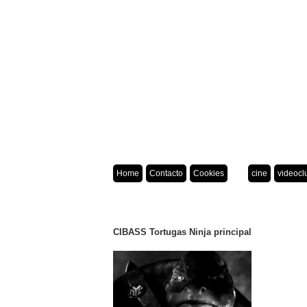
Home
Contacto
Cookies
cine
videocl
CIBASS Tortugas Ninja principal