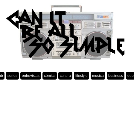
ub
series
entrevistas
cómics
cultura
lifestyle
música
business
dep